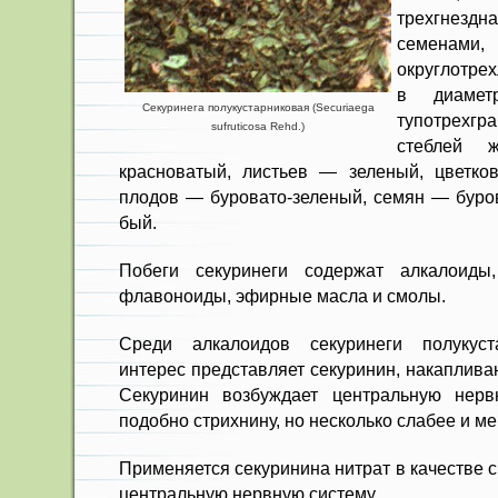
трехгнездн
семенами,
округлотрех
в диамет
Секуринега полукустарниковая (Securiaega
тупотрехг
sufruticosa Rehd.)
стеблей ж
красноватый, листь­ев — зеленый, цветко
плодов — буровато-зеленый, семян — буров
бый.
Побеги секуринеги содержат алка­лоиды
флавоноиды, эфирные масла и смолы.
Среди алкалоидов секуринеги по­лукус
интерес представляет секуринин, накапливаю
Секуринин возбуждает центральную нервн
подобно стрихнину, но несколько слабее и ме
Применяется секуринина нитрат в качестве 
центральную нервную систему.