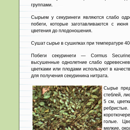
группами.
Сырьем у секуринеги являются слабо одр
побе­ги, которые заготавливаются с июня
цветения до плодоношения.
Сушат сырье в сушилках при темпе­ратуре 4
Побеги секуринеги — Cormus Securin
высушенные одно­летние слабо одревеснев
цветками или плодами ис­пользуют в качест
для получения секуринина ни­трата.
Сырье пред
стеблей, ли
5 см, цвет
ребри
короткочер
голые. Цве
мелкие, око