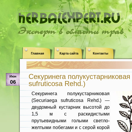
Эксперт в области трав
Главная
Карта сайта
Контакты
Секуринега полукустарниковая 
Июн
06
sufruticosa Rehd.)
Секуринега полукустарниковая
(Securiaega sufruticosa Rehd.) —
двудомный кустарник высотой до
1,5 м с раскидистыми
прутьевидными голыми светло-
желтыми побегами и с серой корой