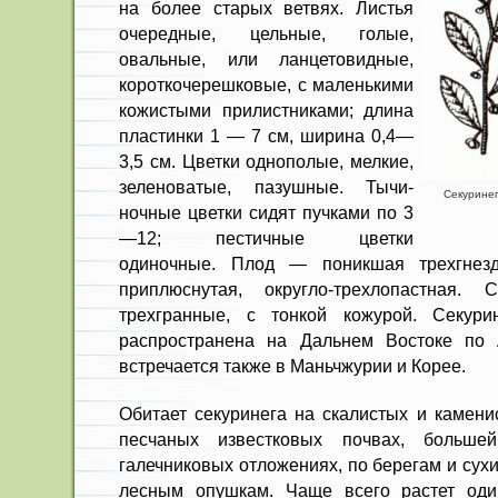
на более старых ветвях. Листья
очередные, цельные, голые,
овальные, или ланцетовидные,
короткочерешковые, с маленькими
кожистыми при­листниками; длина
пластинки 1 — 7 см, ширина 0,4—
3,5 см. Цветки однополые, мелкие,
зеленоватые, пазушные. Тычи­
Секуринег
ночные цветки сидят пучками по 3
—12; пестичные цветки
одиночные. Плод — поникшая трехгнездн
приплюснутая, округло-трехлопастная. 
трехгранные, с тонкой кожурой. Секурин
распростра­нена на Дальнем Востоке по 
встречается также в Маньчжурии и Корее.
Обитает секуринега на скалистых и камени
пес­чаных известковых почвах, больше
галечниковых отло­жениях, по берегам и сухи
лесным опушкам. Чаще всего растет од