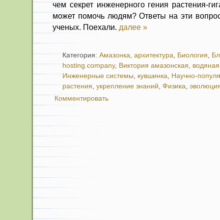
чем секрет инженерного гения растения-гиг
может помочь людям? Ответы на эти вопро
ученых. Поехали.
далее »
Категория:
Амазонка
,
архитектура
,
Биология
,
Бл
hosting.company
,
Виктория амазонская
,
водяная
Инженерные системы
,
кувшинка
,
Научно-попул
растения
,
укрепление знаний
,
Физика
,
эволюци
Комментировать