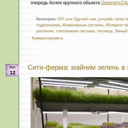
очередь более крупного объекта
Greenery.Cit
Категория:
DIY или Сделай сам
,
ponylab
,
wiren 
гидропоника
,
Инженерные системы
,
Интернет 
растения
,
стеллажная система
,
теплица
,
Умный
Комментировать
Сити-ферма: майним зелень в
Окт
12