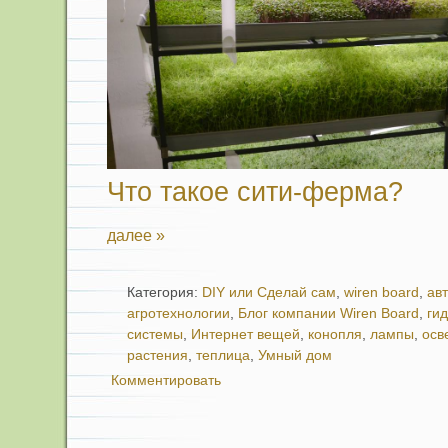
Что такое сити-ферма?
далее »
Категория:
DIY или Сделай сам
,
wiren board
,
ав
агротехнологии
,
Блог компании Wiren Board
,
ги
системы
,
Интернет вещей
,
конопля
,
лампы
,
осв
растения
,
теплица
,
Умный дом
Комментировать