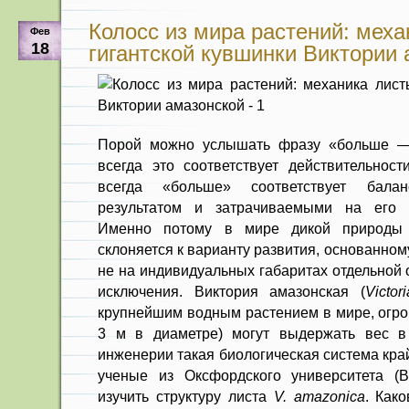
Колосс из мира растений: меха
Фев
18
гигантской кувшинки Виктории
Порой можно услышать фразу «больше —
всегда это соответствует действительност
всегда «больше» соответствует бал
результатом и затрачиваемыми на его 
Именно потому в мире дикой природы
склоняется к варианту развития, основанном
не на индивидуальных габаритах отдельной 
исключения. Виктория амазонская (
Victo
крупнейшим водным растением в мире, огро
3 м в диаметре) могут выдержать вес в 
инженерии такая биологическая система кра
ученые из Оксфордского университета (В
изучить структуру листа
V. amazonica
. Как