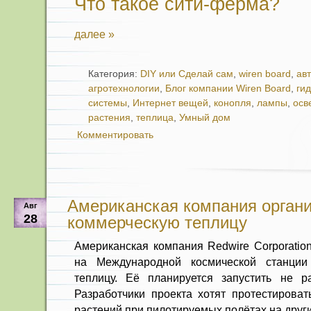
Что такое сити-ферма?
далее »
Категория:
DIY или Сделай сам
,
wiren board
,
ав
агротехнологии
,
Блог компании Wiren Board
,
ги
системы
,
Интернет вещей
,
конопля
,
лампы
,
осв
растения
,
теплица
,
Умный дом
Комментировать
Американская компания орган
Авг
28
коммерческую теплицу
Американская компания Redwire Corporati
на Международной космической станции
теплицу. Её планируется запустить не р
Разработчики проекта хотят протестирова
растений при пилотируемых полётах на друг