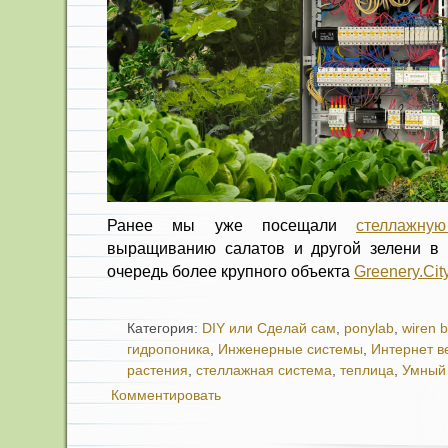
Ранее мы уже посещали
стеллажну
выращиванию салатов и другой зелени в 
очередь более крупного объекта
Greenery.Cit
Категория:
DIY или Сделай сам
,
ponylab
,
wiren 
гидропоника
,
Инженерные системы
,
Интернет 
растения
,
стеллажная система
,
теплица
,
Умный
Комментировать