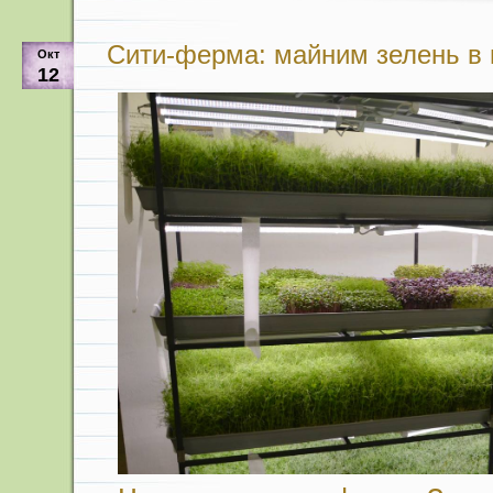
Сити-ферма: майним зелень в
Окт
12