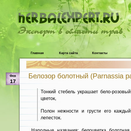
Эксперт в области трав
Главная
Карта сайта
Контакты
Белозор болотный (Parnassia pal
Фев
17
Тонкий стебель украшает бело-розовый
цветок,
Полон нежности и грусти его каждый
лепесток.
Народные названия: белоцветка болотная,