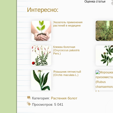
Оценка статьи
Интересно:
Указатель применения
растений в медицине
Клюква болотная
(Oxycoccus palustris
Pers.)
Ятрышник пятнистый
(Orchis maculata L.)
Категория:
Растения болот
Просмотров: 5 041