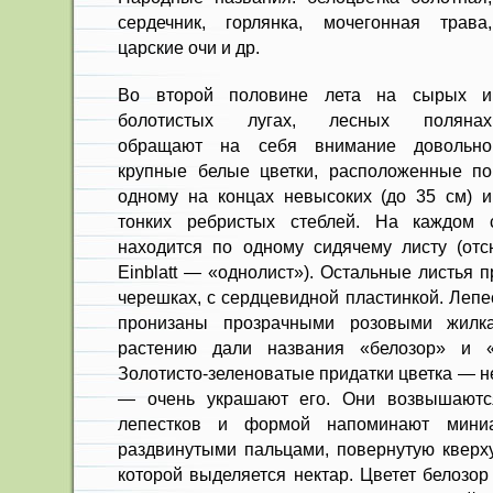
сердечник, горлянка, мочегонная трава,
царские очи и др.
Во второй половине лета на сырых и
болотистых лугах, лесных полянах
обращают на себя внимание довольно
крупные белые цветки, расположенные по
одному на концах невысоких (до 35 см) и
тонких ребристых стеблей. На каждом 
находится по одному сидячему листу (от
Einblatt — «однолист»). Остальные листья 
черешках, с сердцевидной пластинкой. Лепе
пронизаны прозрачными розовыми жилка
растению дали названия «белозор» и «
Золотисто-зеленоватые придатки цветка — н
— очень украшают его. Они возвышаютс
лепестков и формой напоминают мини
раздвинутыми пальцами, повернутую кверху
которой выделяется нектар. Цветет белозор