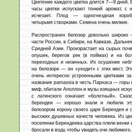
Цветение каждого цветка длится 7—9 дней.
часы цветки испускают тонкий аромат, с 
исчезает. Плод — одногнездная короб
четырьмя створками. Семена очень мелкие.
Распространен белозор довольно широко 
части России, в Сибири, на Кавказе, Дальне
Средней Азии. Произрастает на сырых почв
опушек, берегов рек (в поймах) и на бо
переходных и низинных. Их осушение небл
на белозоре — он «уходит» с этих мест. Э
очень интересно устроенными цветками за
название parnassia в честь Парнаса — горы в
миф, обитали Аполлон и музы изящных искусс
с латинского означает «болотный». Ск
берендеи — хорошо знали и любили эту
белозором корону своего царя Берендея и 
высоких душевных качеств человека. Из цв
поселянки Берендеева царства плели венки 
бросали в воду, чтобы увидеть очи любимого.