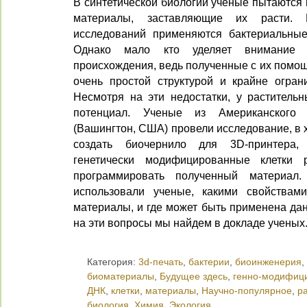
В синтетической биологии ученые пытаются 
материалы, заставляющие их расти. 
исследований применяются бактериальные
Однако мало кто уделяет внимание к
происхождения, ведь полученные с их помо
очень простой структурой и крайне огра
Несмотря на эти недостатки, у растительн
потенциал. Ученые из Американского 
(Вашингтон, США) провели исследование, в 
создать биочернило для 3D-принтера
генетически модифицированные клетки 
программировать полученный материал.
использовали ученые, какими свойствам
материалы, и где может быть применена да
на эти вопросы мы найдем в докладе ученых
Категория:
3d-печать
,
бактерии
,
биоинженерия
,
биоматериалы
,
Будущее здесь
,
генно-модифиц
ДНК
,
клетки
,
материалы
,
Научно-популярное
,
р
биология
,
Химия
,
Экология