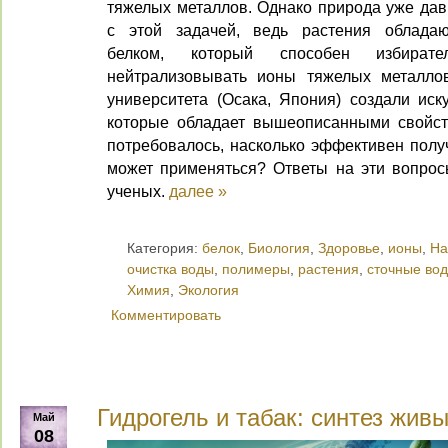
тяжелых металлов. Однако природа уже дав
с этой задачей, ведь растения облада
белком, который способен избират
нейтрализовывать ионы тяжелых металлов
университета (Осака, Япония) создали иск
которые обладает вышеописанными свойст
потребовалось, насколько эффективен получ
может применяться? Ответы на эти вопро
ученых.
далее »
Категория:
белок
,
Биология
,
Здоровье
,
ионы
,
На
очистка воды
,
полимеры
,
растения
,
сточные во
Химия
,
Экология
Комментировать
Гидрогель и табак: синтез жив
Май
08