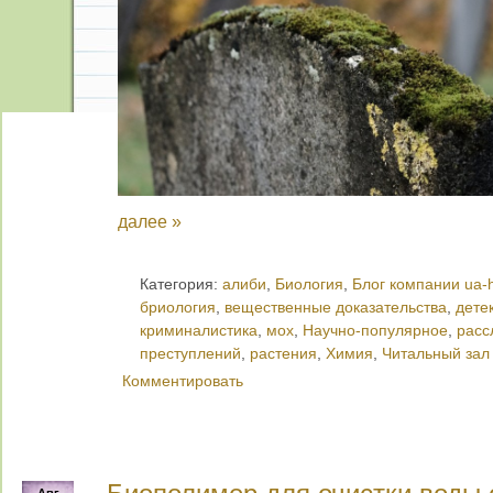
далее »
Категория:
алиби
,
Биология
,
Блог компании ua-
бриология
,
вещественные доказательства
,
дете
криминалистика
,
мох
,
Научно-популярное
,
расс
преступлений
,
растения
,
Химия
,
Читальный зал
Комментировать