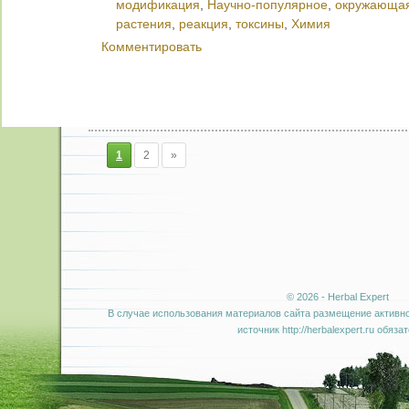
модификация
,
Научно-популярное
,
окружающая
растения
,
реакция
,
токсины
,
Химия
Комментировать
1
2
»
© 2026 - Herbal Expert
В случае использования материалов сайта размещение активно
источник http://herbalexpert.ru обяза