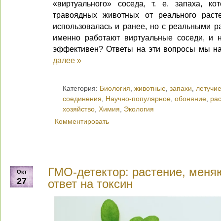
«виртуального» соседа, т. е. запаха, к
травоядных животных от реального расте
использовалась и ранее, но с реальными р
именно работают виртуальные соседи, и 
эффективен? Ответы на эти вопросы мы на
далее »
Категория:
Биология
,
животные
,
запахи
,
летучие
соединения
,
Научно-популярное
,
обоняние
,
ра
хозяйство
,
Химия
,
Экология
Комментировать
ГМО-детектор: растение, меня
Окт
27
ответ на токсин