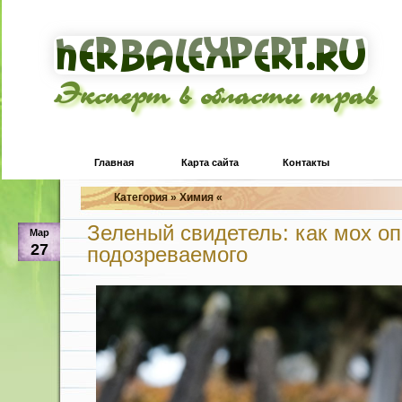
Эксперт в области трав
Главная
Карта сайта
Контакты
Категория » Химия «
Зеленый свидетель: как мох о
Мар
27
подозреваемого