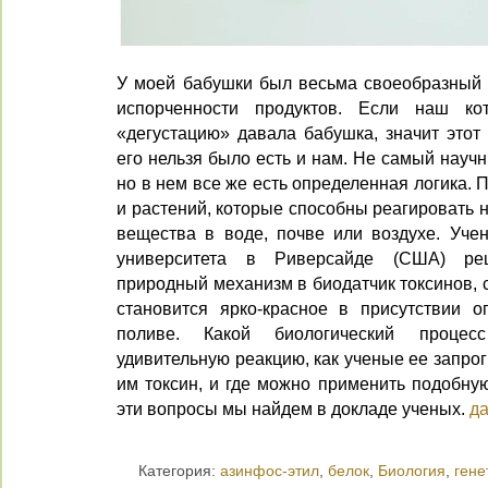
У моей бабушки был весьма своеобразный 
испорченности продуктов. Если наш к
«дегустацию» давала бабушка, значит этот
его нельзя было есть и нам. Не самый науч
но в нем все же есть определенная логика. 
и растений, которые способны реагировать 
вещества в воде, почве или воздухе. Уче
университета в Риверсайде (США) ре
природный механизм в биодатчик токсинов, 
становится ярко-красное в присутствии о
поливе. Какой биологический процес
удивительную реакцию, как ученые ее запр
им токсин, и где можно применить подобну
эти вопросы мы найдем в докладе ученых.
да
Категория:
азинфос-этил
,
белок
,
Биология
,
гене