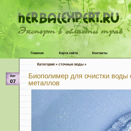
Эксперт в области трав
Главная
Карта сайта
Контакты
Категория » сточные воды «
Биополимер для очистки воды 
Авг
07
металлов