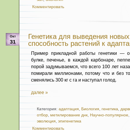
Комментировать
Генетика для выведения новых
Окт
31
способность растений к адапт
Пример прикладной работы генетики — о
булке, печенье, в каждой карбонаре, пеп
порой задумываемся, что всего 100 лет наз
помирали миллионами, потому что и без то
сменялись 300 кг с га и наступал голод.
далее »
Категория:
адаптация
,
Биология
,
генетика
,
дарв
отбор
,
метилирование днк
,
Научно-популярное
эволюция
,
эпигенетика
Комментировать