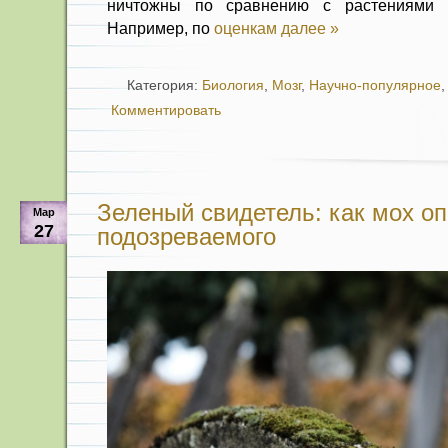
ничтожны по сравнению с растениями 
Например, по
оценкам
далее »
Категория:
Биология
,
Мозг
,
Научно-популярное
Комментировать
Зеленый свидетель: как мох о
Мар
27
подозреваемого