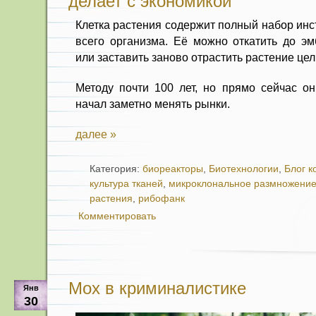
делает с экономикой
Клетка растения содержит полный набор инс
всего организма. Её можно откатить до эм
или заставить заново отрастить растение цел
Методу почти 100 лет, но прямо сейчас 
начал заметно менять рынки.
далее »
Категория:
биореакторы
,
Биотехнологии
,
Блог к
культура тканей
,
микроклональное размножени
растения
,
рибофанк
Комментировать
Мох в криминалистике
Янв
30