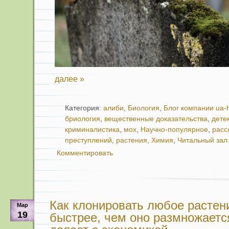
далее »
Категория:
алиби
,
Биология
,
Блог компании ua-
бриология
,
вещественные доказательства
,
дете
криминалистика
,
мох
,
Научно-популярное
,
расс
преступлений
,
растения
,
Химия
,
Читальный зал
Комментировать
Как клонировать любое растени
Мар
19
быстрее, чем оно размножается