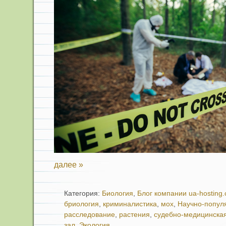
далее »
Категория:
Биология
,
Блог компании ua-hosting
бриология
,
криминалистика
,
мох
,
Научно-попул
расследование
,
растения
,
судебно-медицинская
зал
,
Экология