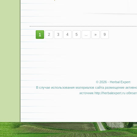
1
2
3
4
5
...
»
9
© 2026 - Herbal Expert
В случае использования материалов сайта размещение активно
источник http://herbalexpert.ru обяза