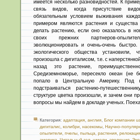
имеется несколько разновидностей. К приме
связь видов, когда присутствие видов
обязательным условием выживания каждо
примером являются растения и существа
делать растению, если оно оказалось в но
своих прежних партнеров-опылит
эволюционировать и очень-очень быстро.
экологического общества установили, 
произошла с дигиталисом, т.е. с наперстянко
назад это растение, преимуществен
Средиземноморье, пересекло океан (не б
попало в Центральную Америку. Под 
подстраиваться растению-путешественни
структуре цветка произошли, и зачем они п
вопросы мы найдем в докладе ученых. Поех
Категория:
адаптация
,
англия
,
Блог компании ua
дигиталис
,
колибри
,
насекомы
,
Научно-популяр
опылители
,
пчелы
,
пыльца
,
растения
,
релокаци
америка
,
Читальный зал
,
шмели
,
эволюция
,
Эко