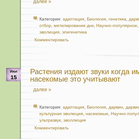
далее »
Категория:
адаптация
,
Биология
,
генетика
,
дарв
отбор
,
метилирование днк
,
Научно-популярное
эволюция
,
эпигенетика
Комментировать
Растения издают звуки когда им
Июл
15
насекомые это учитывают
далее »
Категория:
адаптация
,
Биология
,
дарвин
,
дарви
культурная эволюция
,
насекомые
,
Научно-попу
ультразвук
,
эволлюция
Комментировать