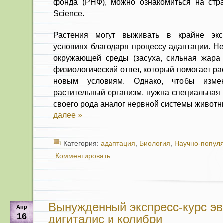
фонда (РНФ), можно ознакомиться на стран
Science.
Растения могут выживать в крайне экс
условиях благодаря процессу адаптации. Н
окружающей среды (засуха, сильная жара 
физиологический ответ, который помогает р
новым условиям. Однако, чтобы изме
растительный организм, нужна специальная
своего рода аналог нервной системы животн
далее »
Категория:
адаптация
,
Биология
,
Научно-попул
Комментировать
Вынужденный экспресс-курс э
Апр
16
дигиталис и колибри