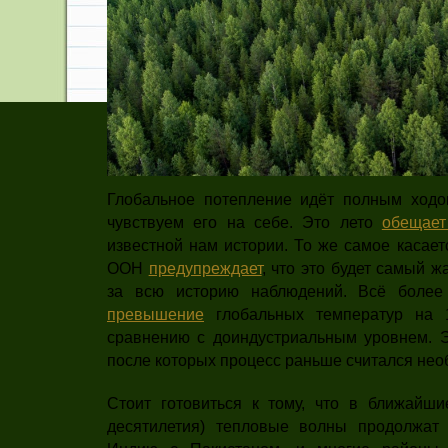
Глобальное потепление идёт полным ходо
чувствуем его на себе. Это лето
обещает
известной нам истории. То же самое касае
ООН
предупреждает
, что это будет самый 
за всю историю наблюдений. Всё более
превышение
глобальных температур на 
сравнению с доиндустриальным уровнем. Эт
после которых процесс раньше считался не
Стоит готовиться к тому, что в ближайш
десятилетия) тепловые волны продолжат 