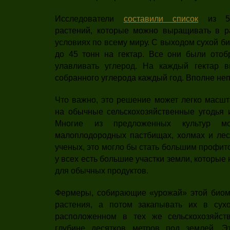
Исследователи
составили список
из 50
растений, которые можно выращивать в р
условиях по всему миру. С выходом сухой б
до 45 тонн на гектар. Все они были отоб
улавливать углерод. На каждый гектар в
собранного углерода каждый год. Вполне неп
Что важно, это решение может легко масшт
на обычные сельскохозяйственные угодья и
Многие из предложенных культур м
малоплодородных пастбищах, холмах и лес
ученых, это могло бы стать большим профит
у всех есть большие участки земли, которые
для обычных продуктов.
Фермеры, собирающие «урожай» этой биом
растения, а потом закапывать их в сухо
расположенном в тех же сельскохозяйст
глубине десятков метров под землей. Э