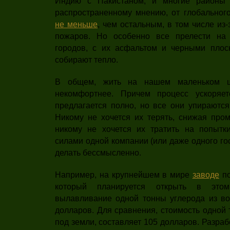
Индию с Пакистаном, и многие районы 
распространенному мнению, от глобального
не меньше
, чем остальным, в том числе и
пожаров. Но особенно все прелести на
городов, с их асфальтом и черными плос
собирают тепло.
В общем, жить на нашем маленьком ш
некомфортнее. Причем процесс ускоряе
предлагается полно, но все они упираются
Никому не хочется их терять, снижая пр
никому не хочется их тратить на попытки
силами одной компании (или даже одного го
делать бессмысленно.
Например, на крупнейшем в мире
заводе
по
который планируется открыть в это
вылавливание одной тонны углерода из воз
долларов. Для сравнения, стоимость одной 
под земли, составляет 105 долларов. Разра