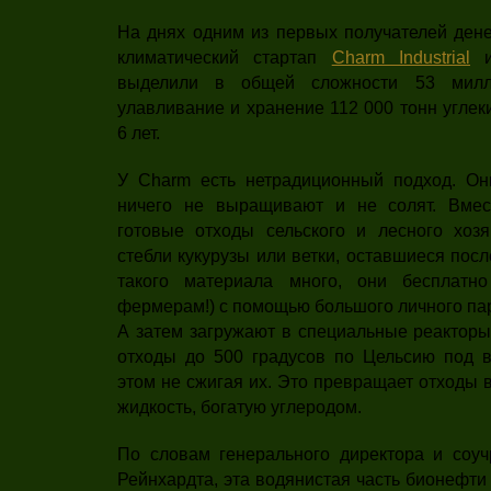
На днях одним из первых получателей денег
климатический стартап
Charm Industrial
и
выделили в общей сложности 53 мил
улавливание и хранение 112 000 тонн углек
6 лет.
У Charm есть нетрадиционный подход. Он
ничего не выращивают и не солят. Вмес
готовые отходы сельского и лесного хо
стебли кукурузы или ветки, оставшиеся посл
такого материала много, они бесплатн
фермерам!) с помощью большого личного пар
А затем загружают в специальные реакторы
отходы до 500 градусов по Цельсию под 
этом не сжигая их. Это превращает отходы
жидкость, богатую углеродом.
По словам генерального директора и соу
Рейнхардта, эта водянистая часть бионефти 