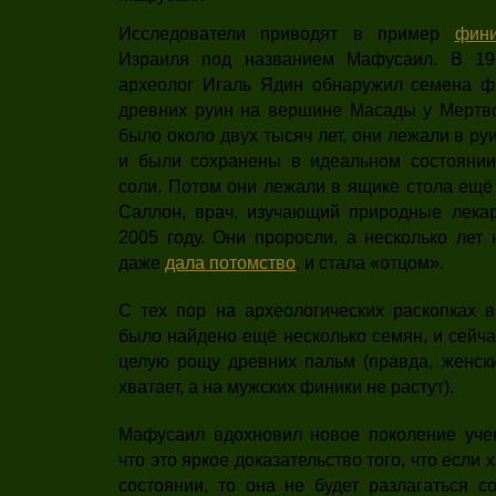
Исследователи приводят в пример
фин
Израиля под названием Мафусаил. В 196
археолог Игаль Ядин обнаружил семена ф
древних руин на вершине Масады у Мертв
было около двух тысяч лет, они лежали в р
и были сохранены в идеальном состоянии
соли. Потом они лежали в ящике стола ещё 
Саллон, врач, изучающий природные лекар
2005 году. Они проросли, а несколько лет
даже
дала потомство
, и стала «отцом».
С тех пор на археологических раскопках 
было найдено ещё несколько семян, и сейча
целую рощу древних пальм (правда, женски
хватает, а на мужских финики не растут).
Мафусаил вдохновил новое поколение учен
что это яркое доказательство того, что если
состоянии, то она не будет разлагаться с