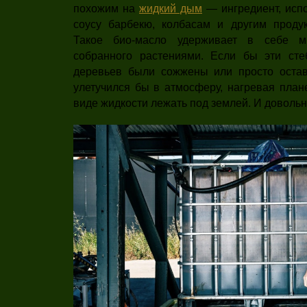
похожим на
жидкий дым
— ингредиент, исп
соусу барбекю, колбасам и другим продук
Такое био-масло удерживает в себе мн
собранного растениями. Если бы эти сте
деревьев были сожжены или просто остав
улетучился бы в атмосферу, нагревая плане
виде жидкости лежать под землей. И довольн