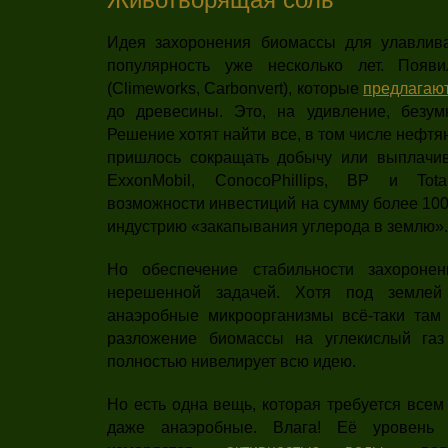
Идея захоронения биомассы для улавлива
популярность уже несколько лет. Появ
(Climeworks, Carbonvert), которые
предлагаю
до древесины. Это, на удивление, безум
Решение хотят найти все, в том числе нефтя
пришлось сокращать добычу или выплачив
ExxonMobil, ConocoPhillips, BP и Total
возможности инвестиций на сумму более 10
индустрию «закапывания углерода в землю».
Но обеспечение стабильности захороне
нерешенной задачей. Хотя под землей 
анаэробные микроорганизмы всё-таки там
разложение биомассы на углекислый газ
полностью нивелирует всю идею.
Но есть одна вещь, которая требуется все
даже анаэробные. Влага! Её уровень