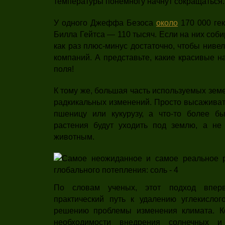
температуры понемногу начнут сокращаться.
У одного Джеффа Безоса
около
170 000 гек
Билла Гейтса — 110 тысяч. Если на них собир
как раз плюс-минус достаточно, чтобы ниве
компаний. А представьте, какие красивые н
поля!
К тому же, большая часть используемых земе
радкикальных изменений. Просто высаживать
пшеницу или кукурузу, а что-то более б
растения будут уходить под землю, а не
животным.
По словам ученых, этот подход впер
практический путь к удалению углекисло
решению проблемы изменения климата. Ко
необходимости внедрения солнечных и 