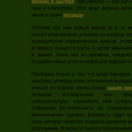
крупнее и быстрее
, чем раньше — как раз и
газа в атмосфере. Этот факт активно испо
числе в своих
теплицах
.
Поэтому вот вам самый новый (и в то ж
способ улавливания углерода из воздуха: аг
выращивание определенных культур, кото
углерод в процессе роста. А затем закапыва
в землю! Точно как во времена, предшес
Создаем новые уголь и нефть для будущих п
Проблема только в том, что когда бактерии
культуры, углерод снова постепенно выбрас
ученые из Беркли месяц назад
нашли про
большом исследовании они пред
сельхозкультуры, улавливать ими углеро
собранную растительность на специальн
биологических свалках. Биомасса будет ос
соли, которая позволит подавить развитие 
разложение. Углерод останется погребенным 