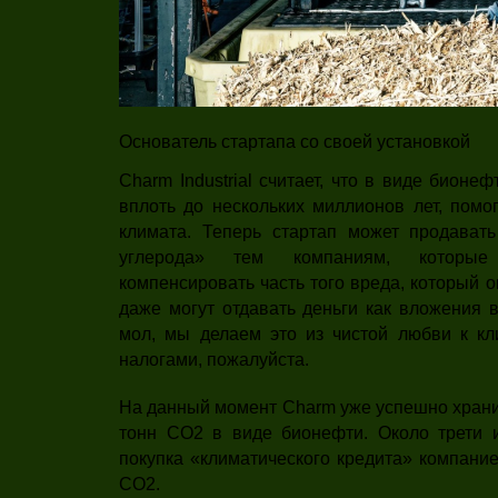
Основатель стартапа со своей установкой
Charm Industrial считает, что в виде бион
вплоть до нескольких миллионов лет, помо
климата. Теперь стартап может продават
углерода» тем компаниям, которые
компенсировать часть того вреда, который о
даже могут отдавать деньги как вложения 
мол, мы делаем это из чистой любви к кли
налогами, пожалуйста.
На данный момент Charm уже успешно храни
тонн CO2 в виде бионефти. Около трети 
покупка «климатического кредита» компание
CO2.