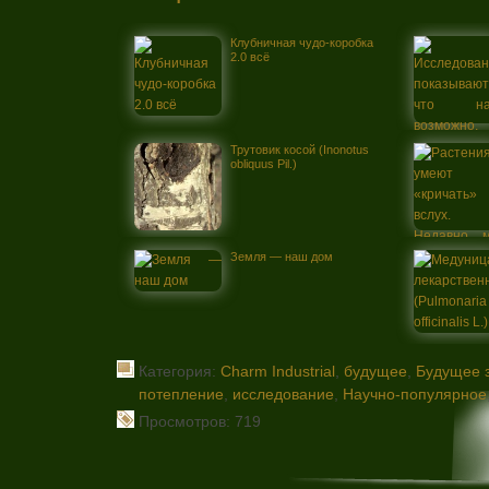
Клубничная чудо-коробка
2.0 всё
Трутовик косой (Inonotus
obliquus Pil.)
Земля — наш дом
Категория:
Charm Industrial
,
будущее
,
Будущее 
потепление
,
исследование
,
Научно-популярное
Просмотров: 719