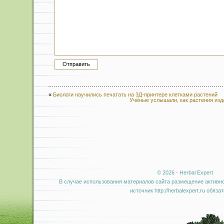
«
Биологи научились печатать на 3Д-принтере клетками растений
Учёные услышали, как растения изда
© 2026 - Herbal Expert
В случае использования материалов сайта размещение активно
источник http://herbalexpert.ru обяза