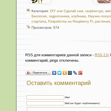
Категория:
DIY или Сделай сам
,
raspberrypi
,
авт
Биология
,
гидропоника
,
клубника
,
Научно-попу
стартапа
,
Разработка на Raspberry Pi
,
растения
Просмотров: 574
RSS для комментариев данной записи -
RSS 2.0
.
комментарий, pings отключены.
Поделиться…
Оставить комментарий
Имя
Mail (не будет опубликовано)