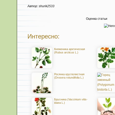
Автор: shurik2533
Оценка статьи
Интересно:
Княженика арктическая
(Rubus arcticus L.)
Росянка круглолистная
(Drosera rotundifolia L.)
Брусника (Vaccinium vitis-
idaea L.)