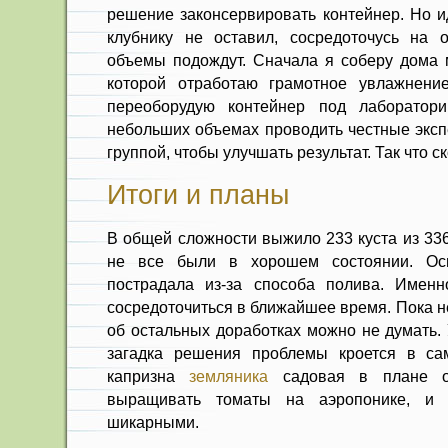
решение законсервировать контейнер. Но и
клубнику не оставил, сосредоточусь на о
объемы подождут. Сначала я соберу дома м
которой отработаю грамотное увлажнени
переоборудую контейнер под лаборатор
небольших объемах проводить честные эксп
группой, чтобы улучшать результат. Так что ск
Итоги и планы
В общей сложности выжило 233 куста из 33
не все были в хорошем состоянии. Осн
пострадала из-за способа полива. Имен
сосредоточиться в ближайшее время. Пока н
об остальных доработках можно не думать. 
загадка решения проблемы кроется в с
капризна
земляника
садовая в плане о
выращивать томаты на аэропонике, и 
шикарными.