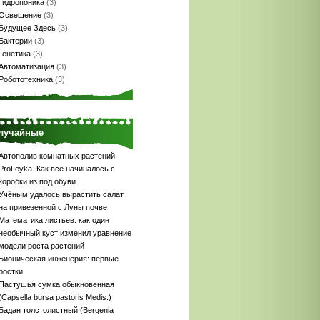
Гидропоника
(3)
Освещение
(3)
Будущее Здесь
(3)
Бактерии
(3)
Генетика
(3)
Автоматизация
(3)
Робототехника
(3)
лучайные
Автополив комнатных растений
ProLeyka. Как все начиналось с
коробки из под обуви
Учёным удалось вырастить салат
на привезенной с Луны почве
Математика листьев: как один
необычный куст изменил уравнение
модели роста растений
Бионическая инженерия: первые
ростки
Пастушья сумка обыкновенная
(Capsella bursa pastoris Medis.)
Бадан толстолистный (Bergenia