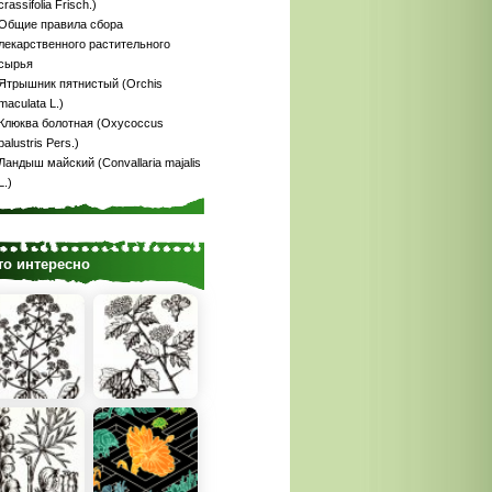
crassifolia Frisch.)
Общие правила сбора
лекарственного растительного
сырья
Ятрышник пятнистый (Orchis
maculata L.)
Клюква болотная (Oxycoccus
palustris Pers.)
Ландыш майский (Convallaria majalis
L.)
то интересно