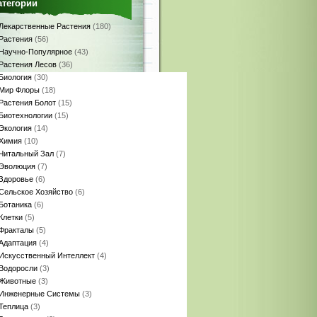
атегории
Лекарственные Растения
(180)
Растения
(56)
Научно-Популярное
(43)
Растения Лесов
(36)
Биология
(30)
Мир Флоры
(18)
Растения Болот
(15)
Биотехнологии
(15)
Экология
(14)
Химия
(10)
Читальный Зал
(7)
Эволюция
(7)
Здоровье
(6)
Сельское Хозяйство
(6)
Ботаника
(6)
Клетки
(5)
Фракталы
(5)
Адаптация
(4)
Искусственный Интеллект
(4)
Водоросли
(3)
Животные
(3)
Инженерные Системы
(3)
Теплица
(3)