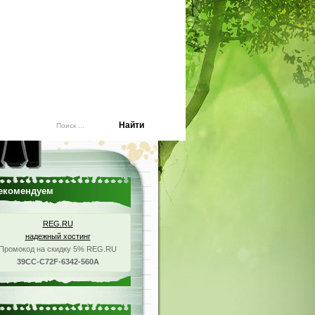
екомендуем
REG.RU
надежный хостинг
Промокод на скидку 5% REG.RU
39CC-C72F-6342-560A