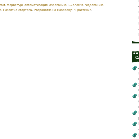
сам
,
raspberrypi
,
автоматизация
,
аэропоника
,
Биология
,
гидропоника
,
е
,
Развитие стартапа
,
Разработка на Raspberry Pi
,
растения
,
С