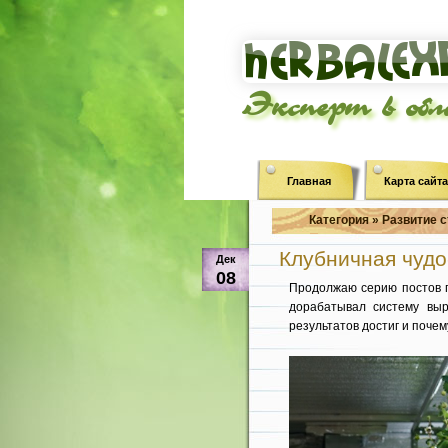
Эксперт в об
Главная
Карта сайта
Категория » Развитие с
Клубничная чудо
Дек
08
Продолжаю серию постов п
дорабатывал систему выр
результатов достиг и почем