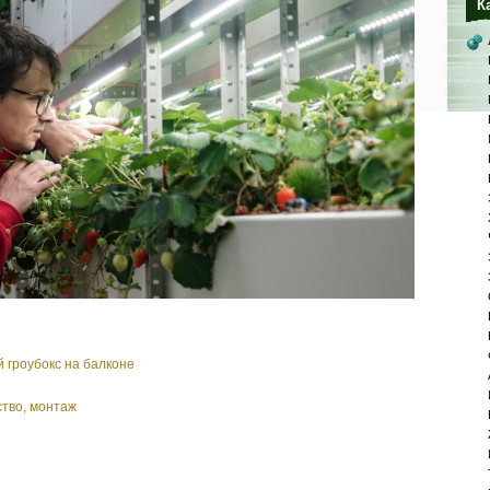
К
й гроубокс на балконе
ство, монтаж