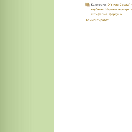
Категория:
DIY или Сделай 
клубника
,
Научно-популярно
ситиферма
,
форсунки
Комментировать