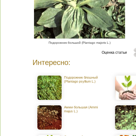
Подорожник большой (Plantago majoris L.)
Оценка статьи
Интересно:
Подорожник блошный
(Plantago psyllium L.)
Амми большая (Ammi
majus L.)