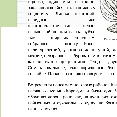
стрелка, один или несколько,
заканчивающийся колосо­видным
соцветием. Листья широкояй­
цевидные или
широкоэллиптические, голые,
цельнокрайние или слегка зубча­
тые, с широким черешком,
Подорожни
собранные в розетку. Колос
цилиндрический, у ос­нования негустой, 
мелкие, невзрачные, с бурова­тым венчиком,
хах пленчатых прицветников. Плод — дв
Семена овальные, темно-коричневые, блес
сентябре. Плоды созревают в августе — октя
Встречается повсеместно, кроме районов Кр
песчаных пустынь Каракума и Кызылкума. Ч
обочинах дорог, тропин­ках, на пустырях, ок
пойменных и суходольных лу­гах, на богат
ненных почвах.