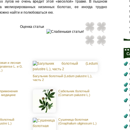
х лугов не очень вредит этой «веселой» травке. В пышном
на мелиорированных низинных болотах, ее иногда трудно
можно найти и полюбоваться ею.
Оценка статьи
С
овая и лесная
pratense L. и G.
.)
Багульник болотный (Ledum palustre L.),
часть 2
 применения
Сабельник болотный
в медицине
(Comarum palustre L.)
 болотный
Сушеница болотная
stre L.)
(Gnaphalium uliginosum L.)