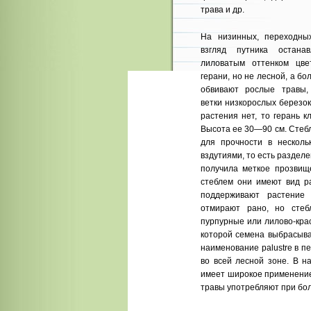
трава и др.
На низинных, переходны
взгляд путника остана
лиловатым оттенком цве
герани, но не лесной, а бол
обвивают рослые травы,
ветки низкорослых березок
растения нет, то герань к
Высота ее 30—90 см. Стеб
для прочности в нескол
вздутиями, то есть раздел
получила меткое прозвищ
стеблем они имеют вид ра
поддерживают растение
отмирают рано, но стеб
пурпурные или лилово-крас
которой семена выбрасыва
наименование palustre в п
во всей лесной зоне. В н
имеет широкое применение.
травы употребляют при бол