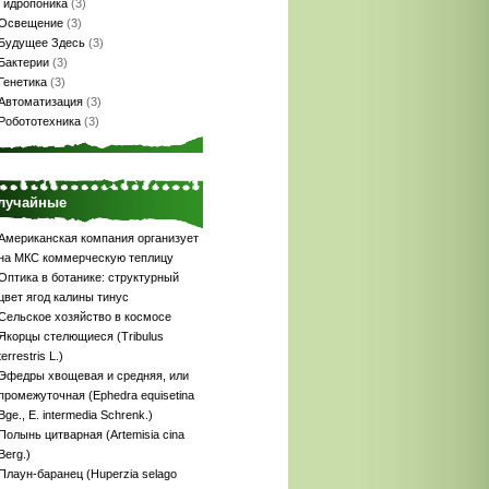
Гидропоника
(3)
Освещение
(3)
Будущее Здесь
(3)
Бактерии
(3)
Генетика
(3)
Автоматизация
(3)
Робототехника
(3)
лучайные
Американская компания организует
на МКС коммерческую теплицу
Оптика в ботанике: структурный
цвет ягод калины тинус
Сельское хозяйство в космосе
Якорцы стелющиеся (Tribulus
terrestris L.)
Эфедры хвощевая и средняя, или
промежуточная (Ephedra equisetina
Bge., Е. intermedia Schrenk.)
Полынь цитварная (Artemisia cina
Berg.)
Плаун-баранец (Huperzia selago