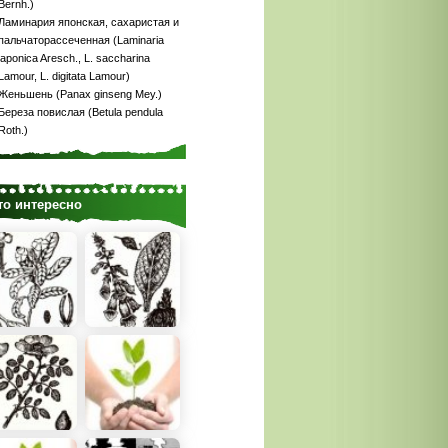
Bernh.)
Ламинария японская, сахаристая и
пальчаторассеченная (Laminaria
japonica Aresch., L. saccharina
Lamour, L. digitata Lamour)
Женьшень (Panax ginseng Меу.)
Береза повислая (Betula pendula
Roth.)
то интересно