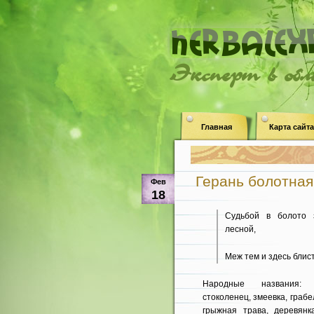
Эксперт в об
Главная
Карта сайта
Герань болотная 
Фев
18
Судьбой в болото 
лесной,
Меж тем и здесь блист
Народные названия: 
стоколенец, змеевка, грабе
грыжная трава, деревянка