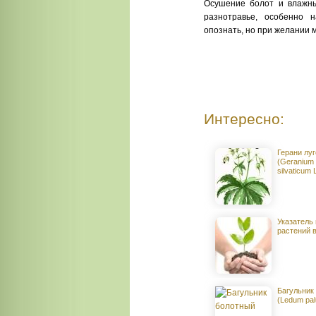
Осушение болот и влажны
разнотравье, особенно 
опознать, но при желании 
Интересно:
Герани луг
(Geranium 
silvaticum L
Указатель
растений 
Багульник
(Ledum palu