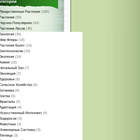
атегории
Лекарственные Растения
(180)
Растения
(56)
Научно-Популярное
(43)
Растения Лесов
(36)
Биология
(30)
Мир Флоры
(18)
Растения Болот
(15)
Биотехнологии
(15)
Экология
(14)
Химия
(10)
Читальный Зал
(7)
Эволюция
(7)
Здоровье
(6)
Сельское Хозяйство
(6)
Ботаника
(6)
Клетки
(5)
Фракталы
(5)
Адаптация
(4)
Искусственный Интеллект
(4)
Водоросли
(3)
Животные
(3)
Инженерные Системы
(3)
Теплица
(3)