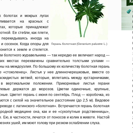
К
х болотах и мокрых лугах
вливается на красных с
тах, которые принадлежат
отной. Ее стебли, как плети,
 перекидываясь иногда на
 и сосенок. Когда опоры для
Герань болотная (Geranium palustre L.)
лонится к земле и стелется.
ли болотного журавельника — так нередко ее величает народ —
ьких местах перехвачены сравнительно толстыми узлами —
ены на междоузлия. По большому их количеству болотная герань
е «стоколенец». Листья у нее длинночерешковые, вместе со
скидистых ветвей, которые, вплетаясь между кустарничками,
 в вертикальном положении. Прикорневые листья герани
левые держатся до морозов. Цветки одиночные, крупные,
ные. Цветет герань с июня по сентябрь. Плод — коробочка, из
ются с силой на значительное расстояние (до 2,5 м). Видовое
ереводе с латинского «болотная». Встречается герань болотная
ародной медицине она, как и ее «сухопутные родственницы»,
 Ею, в частности, лечатся от поносов и колик в животе. Настой
езнях ушей, им моют голову при резком ослаблении слуха.