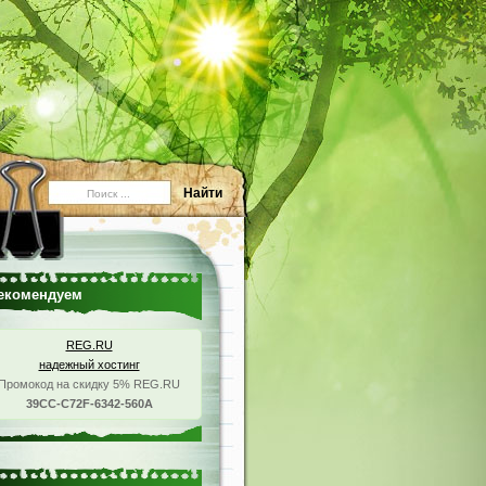
екомендуем
REG.RU
надежный хостинг
Промокод на скидку 5% REG.RU
39CC-C72F-6342-560A