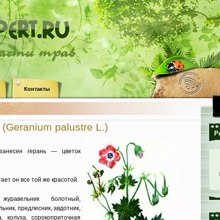
ласти трав
Контакты
(Geranium palustre L.)
Р
занесен герань — цветок
ает он все той же красотой.
журавельник болотный,
льник, предлесник, авдотник,
, колуха, сорокоприточная