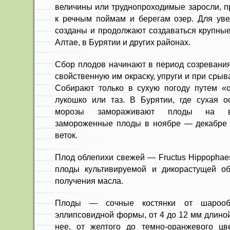
величины или трудно­проходимые заросли, 
к речным поймам и бере­гам озер. Для ув
созданы и продолжают созда­ваться крупны
Алтае, в Бурятии и других районах.
Сбор плодов начинают в период созревания
свойственную им окраску, упруги и при сры
Собира­ют только в сухую погоду путем 
лукошко или таз. В Бурятии, где сухая 
морозы замораживают плоды на вет
замороженные плоды в ноябре — декабре 
веток.
Плод облепихи свежей — Fructus Hippophae
плоды культивируемой и дикорастущей об
получения масла.
Плоды — сочные костянки от ша­рооб
эллипсовид­ной формы, от 4 до 12 мм длино
нее, от желтого до темно-оранжевого цве