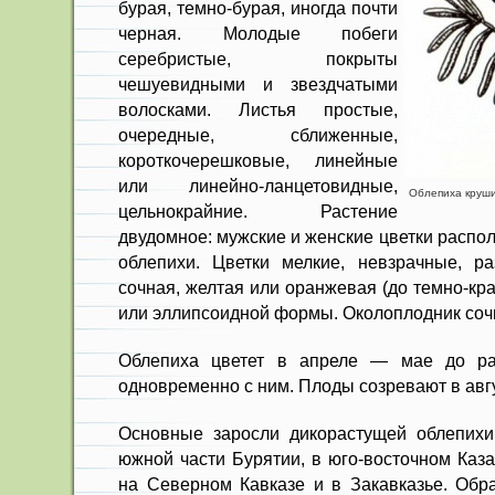
бурая, темно-бурая, иногда почти
чер­ная. Молодые побеги
серебристые, покрыты
чешуевидными и звездчатыми
волосками. Листья простые,
очередные, сближенные,
короткочерешковые, ли­нейные
или линейно-ланцетовидные,
Облепиха круши
цельнокрайние. Растение
двудомное: мужские и женские цветки распо
облепихи. Цветки мелкие, невзрачные, р
сочная, желтая или оранжевая (до темно-кр
или эллипсоидной формы. Околоплод­ник соч
Облепиха цветет в апреле — мае до ра
одновре­менно с ним. Плоды созревают в авгу
Основные заросли дикорастущей облепихи
южной части Бурятии, в юго-восточном Каза
на Северном Кавказе и в Закавказье. Обра