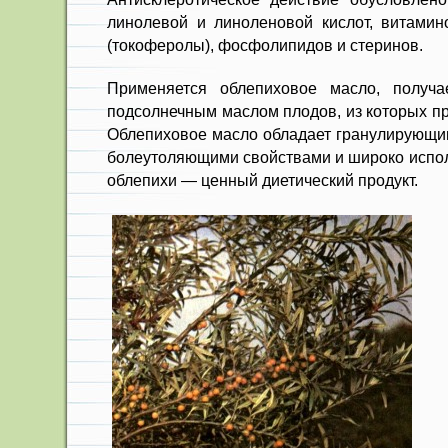
линолевой и линоленовой кислот, витамин
(токоферолы), фосфолипидов и стеринов.
Применяется облепиховое масло, получа
подсол­нечным маслом плодов, из которых п
Облепихо­вое масло обладает гранулирующи
болеутоляющи­ми свойствами и широко испол
облепихи — ценный диетический продукт.