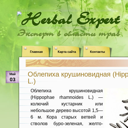
Эксперт в области трав
Главная
Карта сайта
Контакты
Облепиха крушиновидная (Hipp
Май
03
L.)
Облепиха крушиновидная
(Hippophae rhamnoides L.) —
колючий кустарник или
небольшое дерево высотой 1,5—
6 м. Кора старых ветвей и
стволов буро-зеленая, желто-