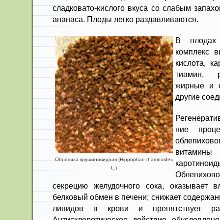
сладковато-кислого вкуса со слабым запах
ананаса. Плоды легко раздавливаются.
В плодах 
комплекс в
кислота, к
ти­амин, 
жирные и о
другие соед
Регенерати
ние проце
облепихо
витамин
Облепиха крушиновидная (Hippophae rhamnoides
каротин
L.)
Облепихо
секрецию желудочного сока, оказывает 
белковый обмен в печени; снижает содержан
липидов в крови и пре­пятствует раз
Антисклеротическое действие обуслов­ле