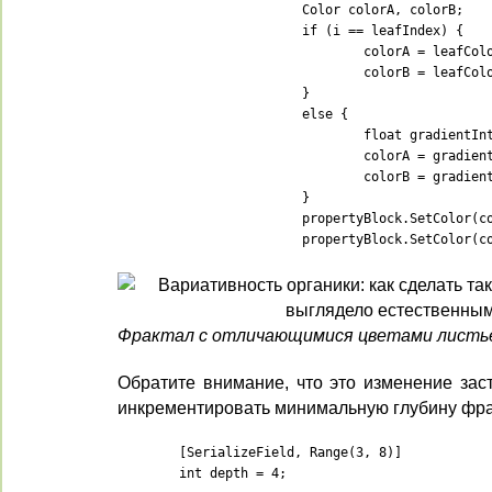
			Color colorA, colorB;

			if (i == leafIndex) {

				colorA = leafColorA;

				colorB = leafColorB;

			}

			else {

				float gradientInterpolator = i / (matricesBuffers.Length - 2f);

				colorA = gradientA.Evaluate(gradientInterpolator);

				colorB = gradientB.Evaluate(gradientInterpolator);

			}

			propertyBlock.SetColor(colorAId, colorA);

			propertyBlock.SetColor(
Фрактал с отличающимися цветами листь
Обратите внимание, что это изменение зас
инкрементировать минимальную глубину фра
	[SerializeField, Range(3, 8)]

	int depth = 4;