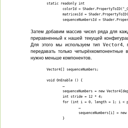
	static readonly int

		colorId = Shader.PropertyToID("_Color"),

		matricesId = Shader.PropertyToID("_Matrices"),

		sequenceNumbersId = Shader.Prop
Затем добавим массив чисел ряда для кажд
приравненный к нашей текущей конфигураци
Для этого мы используем тип
Vector4
,
передавать только четырёхкомпонентные 
нужно меньше компонентов.
	Vector4[] sequenceNumbers;

	void OnEnable () {

		…

		sequenceNumbers = new Vector4[depth];

		int stride = 12 * 4;

		for (int i = 0, length = 1; i < parts.Length; i++, length *= 5) {

			…

			sequenceNumbers[i] = new Vector4(0.381f, 0f);

		}
