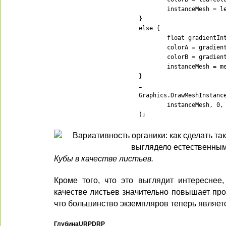
				instanceMesh = leafMesh;

			}

			else {

				float gradientInterpolator = i / (matricesBuffers.Length - 2f);

				colorA = gradientA.Evaluate(gradientInterpolator);

				colorB = gradientB.Evaluate(gradientInterpolator);

				instanceMesh = mesh;

			}

			…

			Graphics.DrawMeshInstancedProcedural(

				instanceMesh, 0, material, bounds, buffer.count, propertyBlock

			);
Кубы в качестве листьев.
Кроме того, что это выглядит интереснее,
качестве листьев значительно повышает про
что большинство экземпляров теперь являет
Глубина
URP
DRP