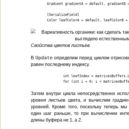
	Gradient gradientA = default, gradientB = default;

	[SerializeField]

	Color leafColorA = default, leafColorB =
Свойства цветов листьев.
В
Update
определим перед циклом отрисовк
равен последнему индексу.
		int leafIndex = matricesBuffers.Length - 1;

		for (int i = 0; i < matricesBuf
Затем внутри цикла непосредственно испо
уровня листьев цвета, и вычислим градие
уровней. Кроме того, поскольку теперь мы
один шаг раньше, то при вычислении инт
длины буфера не 1, а 2.