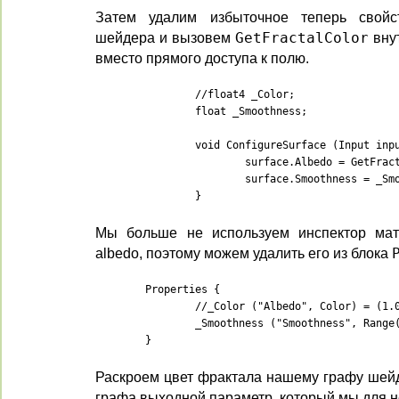
Затем удалим избыточное теперь свойс
шейдера и вызовем
GetFractalColor
вну
вместо прямого доступа к полю.
		//float4 _Color;

		float _Smoothness;

		void ConfigureSurface (Input input, inout SurfaceOutputStandard surface) {

			surface.Albedo = GetFractalColor().rgb;

			surface.Smoothness = _Smoothness;

		}
Мы больше не используем инспектор мат
albedo, поэтому можем удалить его из блока
	Properties {

		//_Color ("Albedo", Color) = (1.0, 1.0, 1.0, 1.0)

		_Smoothness ("Smoothness", Range(0,1)) = 0.5

	}
Раскроем цвет фрактала нашему графу шейд
графа выходной параметр, который мы для н