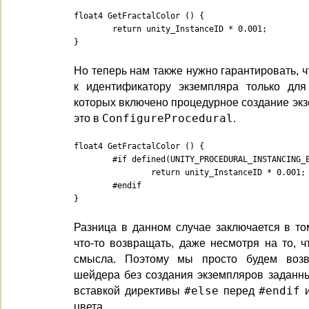
float4 GetFractalColor () {

	return unity_InstanceID * 0.001;

}
Но теперь нам также нужно гарантировать, 
к идентификатору экземпляра только для
которых включено процедурное создание экз
это в
ConfigureProcedural
.
float4 GetFractalColor () {

	#if defined(UNITY_PROCEDURAL_INSTANCING_ENABLED)

		return unity_InstanceID * 0.001;

	#endif

}
Разница в данном случае заключается в то
что-то возвращать, даже несмотря на то, ч
смысла. Поэтому мы просто будем возв
шейдера без создания экземпляров заданны
вставкой директивы
#else
перед
#endif
и
цвета.