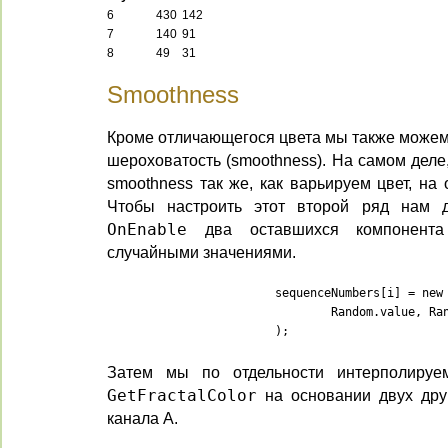
6
430
142
7
140
91
8
49
31
Smoothness
Кроме отличающегося цвета мы также можем
шероховатость (smoothness). На самом дел
smoothness так же, как варьируем цвет, на
Чтобы настроить этот второй ряд нам д
OnEnable
два оставшихся компонента
случайными значениями.
			sequenceNumbers[i] = new Vector4(

				Random.value, Random.value, Random.value, Random.value

			);
Затем мы по отдельности интерполир
GetFractalColor
на основании двух дру
канала A.