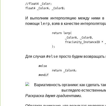
//float4 _Color;

float4 _ColorA, _ColorB;
И выполним интерполяцию между ними 
помощи
lerp
, взяв в качестве интерполятор
		return lerp(

			_ColorA, _ColorB,

			frac(unity_InstanceID * _SequenceNumbers.x + _SequenceNumbers.y)

		);
Для случая
#else
просто будем возвращать 
	#else

		return _ColorA;

	#endif
Раскраска двумя градиентами.
Обратите внимание, что результат является