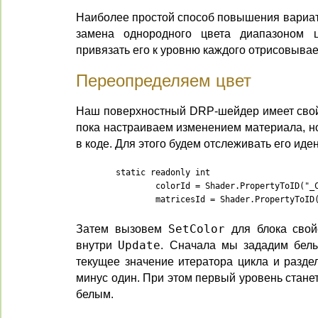
Наиболее простой способ повышения вариат
замена однородного цвета диапазоном 
привязать его к уровню каждого отрисовыва
Переопределяем цвет
Наш поверхностный DRP-шейдер имеет сво
пока настраиваем изменением материала, н
в коде. Для этого будем отслеживать его ид
	static readonly int

		colorId = Shader.PropertyToID("_Color"),

		matricesId = Shader.PropertyToID
Затем вызовем
SetColor
для блока свой
внутри
Update
. Сначала мы зададим бел
текущее значение итератора цикла и разде
минус один. При этом первый уровень стане
белым.