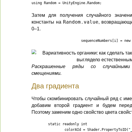
using Random = UnityEngine.Random;
Затем для получения случайного значен
константы на
Random.value
, возвращающи
0–1.
			sequenceNumbers[i] = n
Раскрашенные ряды со случайными
смещениями.
Два градиента
Чтобы скомбинировать случайный ряд с им
добавим второй градиент и будем пере
Поэтому заменим одно свойство цвета свойст
	static readonly int

		colorAId = Shader.PropertyToID("_ColorA"),
