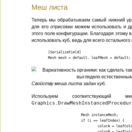
Меш листа
Теперь мы обрабатываем самый нижний уро
для его отрисовки можем использовать и д
этого поле конфигурации. Благодаря этому 
использовать куб, ведь для всего остальног
	[SerializeField]

	Mesh mesh = default, leafMesh = default;
Свойству меша листа задан куб.
Используем соответствующий
Graphics.DrawMeshInstancedProcedur
			Mesh instanceMesh;

			if (i == leafIndex) {

				colorA = leafColorA;

				colorB = leafColorB;
