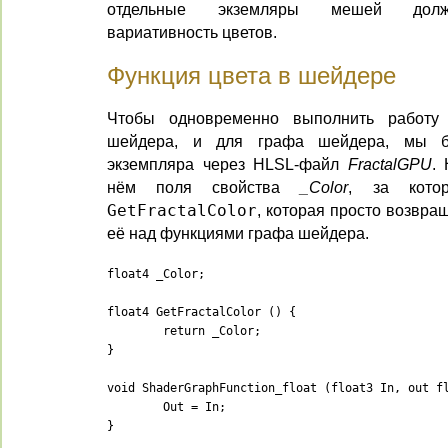
отдельные экземляры мешей должн
вариативность цветов.
Функция цвета в шейдере
Чтобы одновременно выполнить работу 
шейдера, и для графа шейдера, мы б
экземпляра через HLSL-файл
FractalGPU
.
нём поля свойства
_Color
, за кото
GetFractalColor
, которая просто возвра
её над функциями графа шейдера.
float4 _Color;

float4 GetFractalColor () {

	return _Color;

}

void ShaderGraphFunction_float (float3 In, out fl
	Out = In;

}