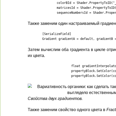
		colorBId = Shader.PropertyToID("_ColorB"),

		matricesId = Shader.PropertyToID("_Matrices"),

		sequenceNumbersId = Shader.Prop
Также заменим один настраиваемый градиент
	[SerializeField]

	Gradient gradientA = default, gradientB 
Затем вычислим оба градиента в цикле отр
их цвета.
			float gradientInterpolator = i / (matricesBuffers.Length - 1f);

			propertyBlock.SetColor(colorAId, gradientA.Evaluate(gradientInterpolator));

			propertyBlock.SetColor
Свойства двух градиентов.
Также заменим свойство одного цвета в
Frac