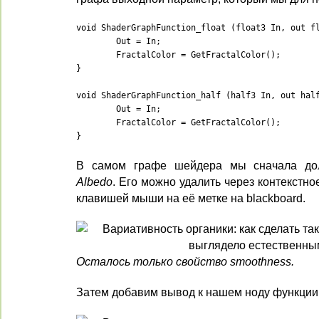
void ShaderGraphFunction_float (float3 In, out fl
	Out = In;

	FractalColor = GetFractalColor();

}

void ShaderGraphFunction_half (half3 In, out half
	Out = In;

	FractalColor = GetFractalColor();

}
В самом графе шейдера мы сначала дол
Albedo
. Его можно удалить через контекстн
клавишей мыши на её метке на blackboard.
Осталось только свойство smoothness.
Затем добавим вывод к нашем ноду функции