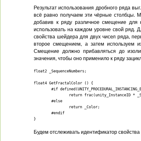
Результат использования дробного ряда вы
всё равно получаем эти чёрные столбцы. М
добавив к ряду различное смещение для 
использовать на каждом уровне свой ряд. Д
свойства шейдера для двух чисел ряда, пер
второе смещением, а затем используем 
Смещение должно прибавляться до изоли
значения, чтобы оно применило к ряду зацик
float2 _SequenceNumbers;

float4 GetFractalColor () {

	#if defined(UNITY_PROCEDURAL_INSTANCING_ENABLED)

		return frac(unity_InstanceID * _SequenceNumbers.x + _SequenceNumbers.y);

	#else

		return _Color;

	#endif

}
Будем отслеживать идентификатор свойства