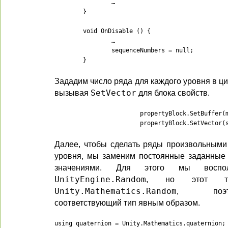
		…

	}

	void OnDisable () {

		…

		sequenceNumbers = null;

	}
Зададим число ряда для каждого уровня в ц
вызывая
SetVector
для блока свойств.
			propertyBlock.SetBuffer(matricesId, buffer);

			propertyBlock.SetVecto
Далее, чтобы сделать ряды произвольными
уровня, мы заменим постоянные заданные
значениями. Для этого мы воспол
UnityEngine.Random
, но этот ти
Unity.Mathematics.Random
, поэто
соответствующий тип явным образом.
using quaternion = Unity.Mathematics.quaternion;
