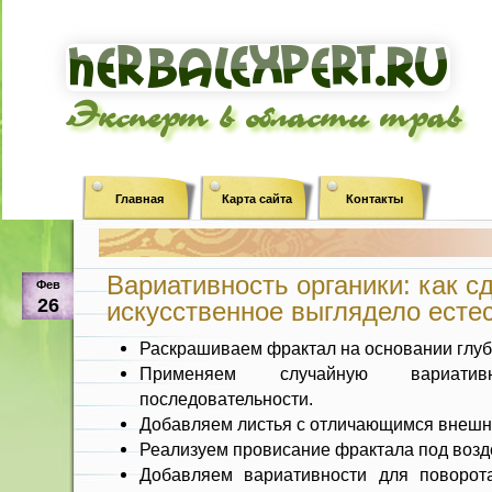
Эксперт в области трав
Главная
Карта сайта
Контакты
Вариативность органики: как с
Фев
26
искусственное выглядело есте
Раскрашиваем фрактал на основании глу
Применяем случайную вариати
последовательности.
Добавляем листья с отличающимся внешн
Реализуем провисание фрактала под возд
Добавляем вариативности для поворот