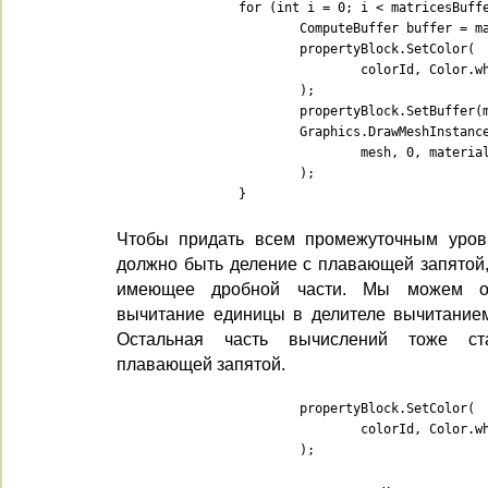
		for (int i = 0; i < matricesBuffers.Length; i++) {

			ComputeBuffer buffer = matricesBuffers[i];

			propertyBlock.SetColor(

				colorId, Color.white * (i / (matricesBuffers.Length - 1))

			);

			propertyBlock.SetBuffer(matricesId, buffer);

			Graphics.DrawMeshInstancedProcedural(

				mesh, 0, material, bounds, buffer.count, propertyBlock

			);

		}
Чтобы придать всем промежуточным уровн
должно быть деление с плавающей запятой,
имеющее дробной части. Мы можем об
вычитание единицы в делителе вычитание
Остальная часть вычислений тоже ст
плавающей запятой.
			propertyBlock.SetColor(

				colorId, Color.white * (i / (matricesBuffers.Length - 1f))

			);