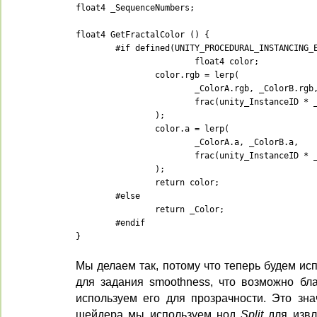
float4 _SequenceNumbers;

float4 GetFractalColor () {

	#if defined(UNITY_PROCEDURAL_INSTANCING_ENABLED)

			float4 color;

		color.rgb = lerp(

			_ColorA.rgb, _ColorB.rgb,

			frac(unity_InstanceID * _SequenceNumbers.x + _SequenceNumbers.y)

		);

		color.a = lerp(

			_ColorA.a, _ColorB.a,

			frac(unity_InstanceID * _SequenceNumbers.z + _SequenceNumbers.w)

		);

		return color;

	#else

		return _Color;

	#endif

}
Мы делаем так, потому что теперь будем ис
для задания smoothness, что возможно бла
используем его для прозрачности. Это зна
шейдера мы используем нод
Split
для извл