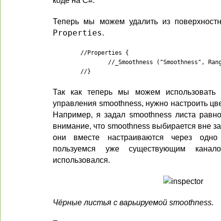
коде на C#.
Теперь мы можем удалить из поверхностн
Properties
.
	//Properties {

		//_Smoothness ("Smoothness", Range(0,1)) = 0.5

	//}
Так как теперь мы можем использовать 
управления smoothness, нужно настроить цве
Например, я задал smoothness листа равн
внимание, что smoothness выбирается вне за
они вместе настраиваются через одно
пользуемся уже существующим канал
использовался.
Чёрные листья с варьируемой smoothness.