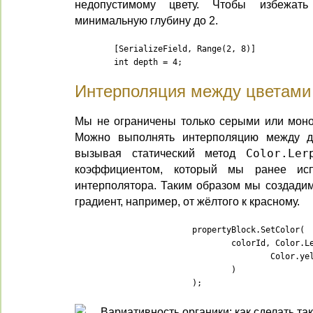
недопустимому цвету. Чтобы избежат
минимальную глубину до 2.
	[SerializeField, Range(2, 8)]

	int depth = 4;
Интерполяция между цветами
Мы не ограничены только серыми или мон
Можно выполнять интерполяцию между д
вызывая статический метод
Color.Ler
коэффициентом, который мы ранее исп
интерполятора. Таким образом мы создади
градиент, например, от жёлтого к красному.
			propertyBlock.SetColor(

				colorId, Color.Lerp(

					Color.yellow, Color.red, i / (matricesBuffers.Length - 1f)

				)

			);