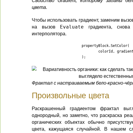
Свойство Gradient, которому заданы бе
цвета.
Чтобы использовать градиент, заменим выз
на вызов
Evaluate
градиента, снова
интерполятора.
			propertyBlock.SetColor(

				colorId, gradient.Evaluate(i / (matricesBuffers.Length - 1f))

			);
Фрактал с настраиваемым бело-красно-чё
Произвольные цвета
Раскрашенный градиентом фрактал выгл
однородный, но заметно, что раскраска ре
органических объектах обычно присутству
цвета, кажущаяся случайной. В нашем сл