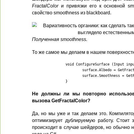
FractalColor
и привязки его к основной sm
свойство smoothness из blackboard.
Полученная smoothness.
То же самое мы делаем в нашем поверхност
		void ConfigureSurface (Input input, inout SurfaceOutputStandard surface) {

			surface.Albedo = GetFractalColor().rgb;

			surface.Smoothness = GetFractalColor().a;

		}
Не должны ли мы повторно использов
вызова GetFractalColor?
Да, но мы уже и так делаем это. Компилят
оптимизирует дублируемую работу. Стоит з
происходит в случае шейдеров, но обычно 