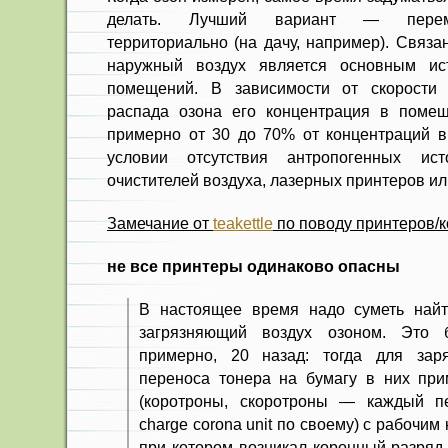
делать. Лучший вариант — перемес
территориально (на дачу, например). Связа
наружный воздух является основным ис
помещений. В зависимости от скорости в
распада озона его концентрация в помещ
примерно от 30 до 70% от концентраций в
условии отсутствия антропогенных ист
очистителей воздуха, лазерных принтеров ил
Замечание от
teakettle
по поводу принтеров/к
не все принтеры одинаково опасны
В настоящее время надо суметь найт
загрязняющий воздух озоном. Это б
примерно, 20 назад: тогда для зар
переноса тонера на бумагу в них при
(коротроны, скоротроны — каждый п
charge corona unit по своему) с рабочим
при котором возникал коронный разряд 