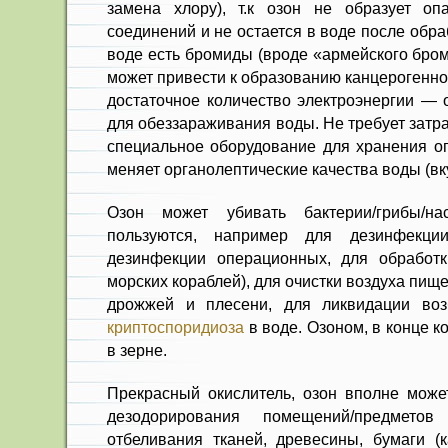
замена хлору), т.к озон не образует оп
соединений и не остается в воде после обра
воде есть бромиды (вроде «армейского бром
может привести к образованию канцерогенног
достаточное количество электроэнергии — 
для обеззараживания воды. Не требует затра
специальное оборудование для хранения оп
меняет органолептические качества воды (вку
Озон может убивать бактерии/грибы/на
пользуются, например для дезинфекци
дезинфекции операционных, для обработк
морских кораблей), для очистки воздуха пищ
дрожжей и плесени, для ликвидации во
криптоспоридиоза
в воде. Озоном, в конце к
в зерне.
Прекрасный окислитель, озон вполне може
дезодорирования помещений/предмето
отбеливания тканей, древесины, бумаги (к