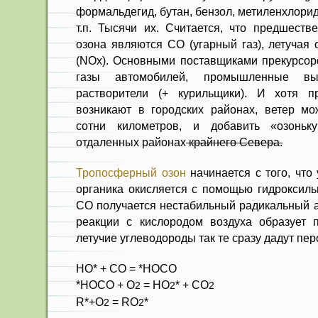
формальдегид, бутан, бензол, метиленхлорид,
т.п. Тысячи их. Считается, что предшеств
озона являются СО (угарный газ), летучая 
(NOx). Основными поставщиками прекурсо
газы автомобилей, промышленные в
растворители (+ курильщики). И хотя п
возникают в городских районах, ветер м
сотни километров, и добавить «озоньк
отдаленных районах
крайнего Севера.
Тропосферный озон
начинается с того, что
органика окисляется с помощью гидроксиль
СО получается нестабильный радикальный а
реакции с кислородом воздуха образует 
летучие углеводороды так те сразу дадут пе
HO* + CO = *НОСО
*НОСО + О
= НО
* + СО
2
2
2
R*+O
= RO
*
2
2