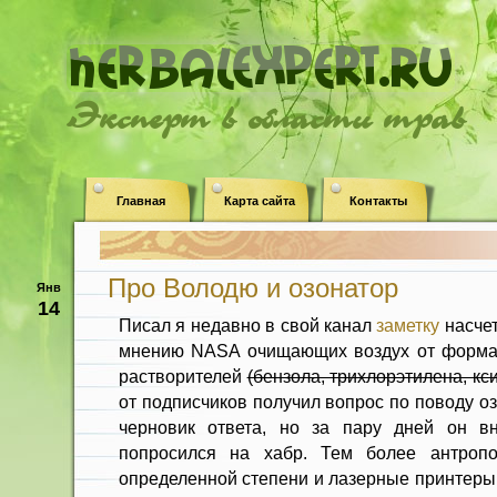
Эксперт в области трав
Главная
Карта сайта
Контакты
Про Володю и озонатор
Янв
14
Писал я недавно в свой канал
заметку
насче
мнению NASA очищающих воздух от формал
растворителей
(бензола, трихлорэтилена, кс
от подписчиков получил вопрос по поводу о
черновик ответа, но за пару дней он вн
попросился на хабр. Тем более антроп
определенной степени и лазерные принтеры 