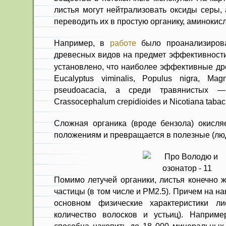
листья могут нейтрализовать оксиды серы,
переводить их в простую органику, аминокисл
Например, в
работе
было проанализирова
древесных видов на предмет эффективност
установлено, что наиболее эффективные др
Eucalyptus viminalis, Populus nigra, Ma
pseudoacacia, а среди травянистых — Er
Crassocephalum crepidioides и Nicotiana taba
Сложная органика (вроде бензола) окисляе
положениям и превращается в полезные (л
Помимо летучей органики, листья конечно 
частицы (в том числе и РМ2.5). Причем на н
основном физические характеристики ли
количество волосков и устьиц). Например,