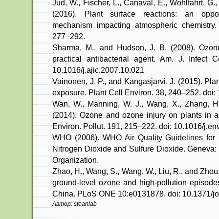
Jud, W., Fischer, L., Canaval, E., Wohlfahrt, G.,
(2016). Plant surface reactions: an oppo
mechanism impacting atmospheric chemistry
277–292.
Sharma, M., and Hudson, J. B. (2008). Ozone
practical antibacterial agent. Am. J. Infect 
10.1016/j.ajic.2007.10.021
Vainonen, J. P., and Kangasjarvi, J. (2015). Pla
exposure. Plant Cell Environ. 38, 240–252. doi
Wan, W., Manning, W. J., Wang, X., Zhang, H
(2014). Ozone and ozone injury on plants in a
Environ. Pollut. 191, 215–222. doi: 10.1016/j.e
WHO (2006). WHO Air Quality Guidelines for P
Nitrogen Dioxide and Sulfure Dioxide. Geneva
Organization.
Zhao, H., Wang, S., Wang, W., Liu, R., and Zhou, 
ground-level ozone and high-pollution episode
China. PLoS ONE 10:e0131878. doi: 10.1371/j
Автор: steanlab