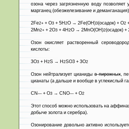
озона через загрязненную воду позволяет 
марганец (обезжелезивание и деманганация)
2Fe
+ O
+ 5H
O → 2Fe(OH)
(осадок) + O
+
2+
3
2
3
2
2Mn
+ 2O
+ 4H
O → 2MnO(OH)
(осадок) +
2+
3
2
2
Озон окисляет растворенный сероводоро
кислоты:
3O
+ H
S → H
SO3 + 3O
3
2
2
2
Озон нейтрализует цианиды
в пирожных
, п
цианаты (а дальше и вообще в углекислый газ
CN
+ O
→ CNO
+ O
—
3
—
2
Этот способ можно использовать на аффина
добыче золота и серебра).
Озонирование довольно активно используетс