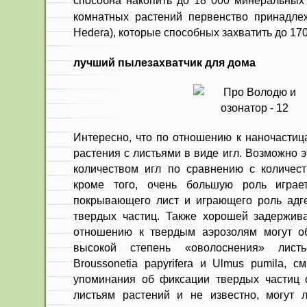
способна накопить до 18 000 минеральных
комнатных растений первенство принадле
Hedera), которые способных захватить до 17
лучший пылезахватчик для дома
Интересно, что по отношению к наночастиц
растения с листьями в виде игл. Возможно 
количеством игл по сравнению с количест
кроме того, очень большую роль играе
покрывающего лист и играющего роль адг
твердых частиц. Также хорошей задержив
отношению к твердым аэрозолям могут об
высокой степень «оволоснения» листье
Broussonetia papyrifera и Ulmus pumila, с
упоминания об фиксации твердых частиц 
листьям растений и не известно, могут 