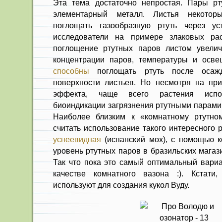
Эта тема достаточно непростая. Пары рт
элементарный металл. Листья некотор
поглощать газообразную ртуть через у
исследователи на примере злаковых рас
поглощение ртутных паров листом увели
концентрации паров, температуры и осве
способны
поглощать ртуть после осажд
поверхности листьев. Но несмотря на при
эффекта, чаще всего растения испо
биоиндикации загрязнения ртутными парами, 
Наиболее близким к «комнатному ртутно
считать использование такого интересного 
уснеевидная
(испанский мох), с помощью 
уровень ртутных паров в бразильских магаз
Так что пока это самый оптимальный вариа
качестве комнатного вазона :). Кстати
используют для создания кукол Вуду.