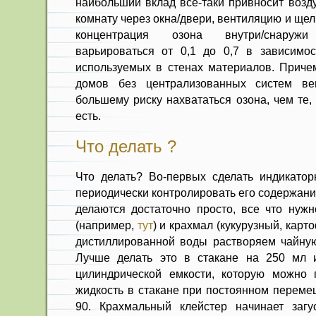
наибольший вклад все-таки привносит возд
комнату через окна/двери, вентиляцию и ще
концентрация озона внутри/снару
варьироваться от 0,1 до 0,7 в зависимо
используемых в стенах материалов. Причем
домов без централизованных систем ве
большему риску нахвататься озона, чем те,
есть.
Что делать ?
Что делать? Во-первых сделать индикато
периодически контролировать его содержан
делаются достаточно просто, все что нуж
(например,
тут
) и крахмал (кукурузный, карто
дистиллированной воды растворяем чайную 
Лучше делать это в стакане на 250 мл 
цилиндрической емкости, которую можно 
жидкость в стакане при постоянном переме
90. Крахмальный клейстер начинает загу