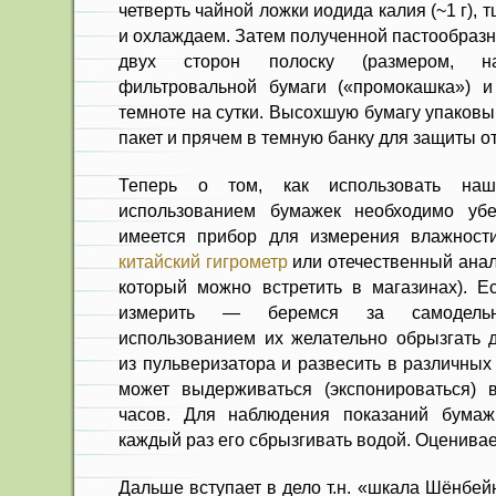
четверть чайной ложки иодида калия (~1 г)
и охлаждаем. Затем полученной пастообраз
двух сторон полоску (размером, н
фильтровальной бумаги («промокашка») и
темноте на сутки. Высохшую бумагу упаковы
пакет и прячем в темную банку для защиты о
Теперь о том, как использовать наш
использованием бумажек необходимо убе
имеется прибор для измерения влажности
китайский гигрометр
или отечественный ана
который можно встретить в магазинах). Е
измерить — беремся за самодельн
использованием их желательно обрызгать 
из пульверизатора и развесить в различных
может выдерживаться (экспонироваться) 
часов. Для наблюдения показаний бумаж
каждый раз его сбрызгивать водой. Оценива
Дальше вступает в дело т.н. «шкала Шёнбей