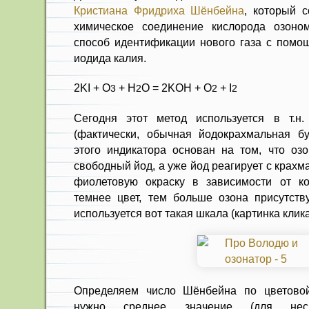
Кристиана Фридриха Шёнбейна
, который с
химическое соединение кислорода озоно
способ идентификации нового газа с помо
иодида калия.
2KI + O
+ H
O = 2KOH + O
+ I
3
2
2
2
Сегодня этот метод используется в т.н
(фактически, обычная йодокрахмальная б
этого индикатора основан на том, что озо
свободный йод, а уже йод реагирует с крахм
фиолетовую окраску в зависимости от ко
темнее цвет, тем больше озона присутству
используется вот такая шкала (картинка клик
Определяем число Шёнбейна по цветовой
нужно среднее значение (для нес