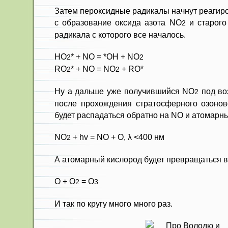
Затем пероксидные радикалы начнут реагиро
c образование оксида азота NO
и старого
2
радикала с которого все началось.
НО
* + NO = *OH + NO
2
2
RO
* + NO = NO
+ RO*
2
2
Ну а дальше уже получившийся NO
под во
2
после прохождения стратосферного озонов
будет распадаться обратно на NO и атомарн
NO
+ hv = NO + O, λ <400 нм
2
А атомарный кислород будет превращаться в
О + O
= O
2
3
И так по кругу много много раз.