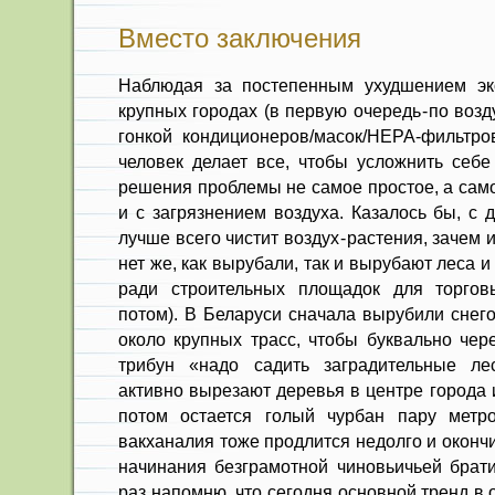
Вместо заключения
Наблюдая за постепенным ухудшением эко
крупных городах (в первую очередь - по воз
гонкой кондиционеров/масок/HEPA-фильтров
человек делает все, чтобы усложнить себе
решения проблемы не самое простое, а сам
и с загрязнением воздуха. Казалось бы, с 
лучше всего чистит воздух - растения, зачем
нет же, как вырубали, так и вырубают леса и
ради строительных площадок для торгов
потом). В Беларуси сначала вырубили снег
около крупных трасс, чтобы буквально чере
трибун «надо садить заградительные ле
активно вырезают деревья в центре города 
потом остается голый чурбан пару метр
вакханалия тоже продлится недолго и окончи
начинания безграмотной чиновьичьей брати
раз напомню, что сегодня основной тренд в 