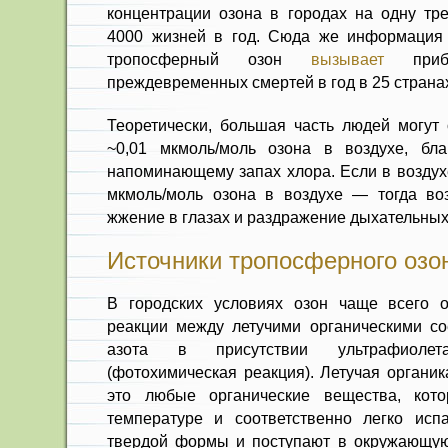
концентрации озона в городах на одну тр
4000 жизней в год. Сюда же информация 
тропосферный озон
вызывает
прибл
преждевременных смертей в год в 25 страна
Теоретически, большая часть людей могут 
~0,01 мкмоль/моль озона в воздухе, бла
напоминающему запах хлора. Если в воздухе
мкмоль/моль озона в воздухе — тогда во
жжение в глазах и раздражение дыхательных
Источники тропосферного озо
В городских условиях озон чаще всего о
реакции между летучими органическими с
азота в присутствии ультрафиолет
(фотохимическая реакция). Летучая органи
это любые органические вещества, кот
температуре и соответственно легко исп
твердой формы и поступают в окружающую