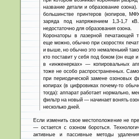
название детали и образование озона).
большинстве принтеров (копиров, МФУ
заряда под напряжением 1,3-1,7 кВ
недостаточно для образования озона.
Коронаторы в лазерной печатающей те
еще можно, обычно при скоростях печат
и выше, но обычно это немаленький так
кто поставит у себя под боком (он еще 
в «инженерках» — копировальных ап
тоже не особо распространенных. Само
при периодической замене озоновых ф
копирах (в цифровиках почему-то обычн
тогда): аппарат работает нормально, м
фильтр на новый — начинает вонять озо
несколько дней.
Если изменить свое местоположение не пр
— остается с озоном бороться. Технологич
активные и пассивные методы удалени