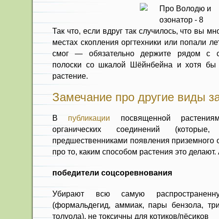
Так что, если вдруг так случилось, что вы м
местах скопления оргтехники или попали л
смог — обязательно держите рядом с с
полоски со шкалой Шёйнбейна и хотя бы
растение.
Замечание про другие виды з
В
публикации
посвященной растениям-
органических соединений (которые
предшественниками появления приземного оз
про то, каким способом растения это делают.
победители соцсоревнования
Убирают всю самую распространенн
(формальдегид, аммиак, пары бензола, три
толуола), не токсичны для котиков/пёсиков