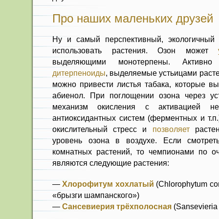
Про наших маленьких друзей
Ну и самый перспективный, экологичны
использовать растения. Озон может
выделяющими монотерпены. Активн
дитерпеноиды
, выделяемые устьицами расте
можно привести листья табака, которые вы
абиенол. При поглощении озона через ус
механизм окисления с активацией нес
антиоксидантных систем (ферментных и т.п.
окислительный стресс и
позволяет
растен
уровень озона в воздухе. Если смотрет
комнатных растений, то чемпионами по оч
являются следующие растения:
—
Хлорофитум хохлатый
(Chlorophytum co
«брызги шампанского»)
—
Сансевиерия трёхполосная
(Sansevieria 