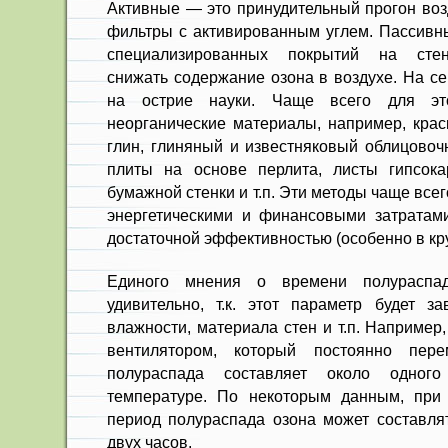
Активные — это принудительный прогон воз
фильтры с активированным углем. Пассивн
специализированных покрытий на стена
снижать содержание озона в воздухе. На се
на острие науки. Чаще всего для эт
неорганические материалы, например, крас
глин, глиняный и известняковый облицовоч
плиты на основе перлита, листы гипсок
бумажной стенки и т.п. Эти методы чаще вс
энергетическими и финансовыми затратам
достаточной эффективностью (особенно в кр
Единого мнения о времени полураспа
удивительно, т.к. этот параметр будет за
влажности, материала стен и т.п. Например
вентилятором, который постоянно пере
полураспада составляет около одног
температуре. По некоторым данным, при
период полураспада озона может составлят
двух часов.