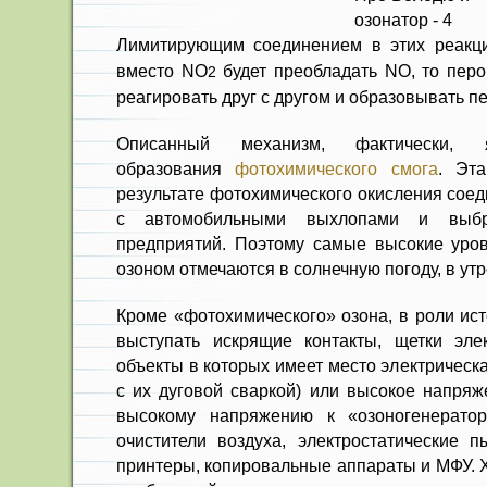
Лимитирующим соединением в этих реакц
вместо NO
будет преобладать NO, то пер
2
реагировать друг с другом и образовывать пе
Описанный механизм, фактически, 
образования
фотохимического смога
. Эта
результате фотохимического окисления сое
с автомобильными выхлопами и выб
предприятий. Поэтому самые высокие уров
озоном отмечаются в солнечную погоду, в ут
Кроме «фотохимического» озона, в роли ист
выступать искрящие контакты, щетки элект
объекты в которых имеет место электрическая
с их дуговой сваркой) или высокое напряж
высокому напряжению к «озоногенерато
очистители воздуха, электростатические п
принтеры, копировальные аппараты и МФУ. Х