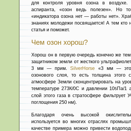
для контроля уровня озона в воздухе.
аспиранта, «озон ведь полезен». Но т
«индикатора озона нет — работы нет». Хра
знаниях молодежи посвящается! А тем кто 
статья и поможет.
Чем озон хорош?
Хорош он в первую очередь конечно же тем
защитником земли от жесткого ультрафиолет
3 мм — прим.
SilverHorse
«3 мм — это 
озонового слоя, то есть толщина этого 
атмосфере Земли сконцентрировать на уров
температуре 273К/0С и давлении 10
Па/1 
5
слой этого газа в стратосфере фильтрует У
поглощения 250 нм).
Благодаря очень высокой окислитель
используется во многих отраслях промыш
качестве примера можно привести водоподг