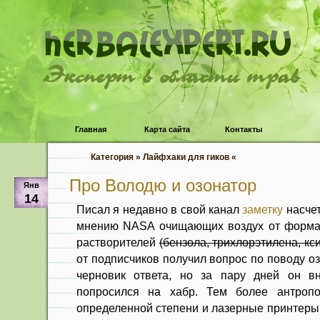
Эксперт в области трав
Главная
Карта сайта
Контакты
Категория » Лайфхаки для гиков «
Про Володю и озонатор
Янв
14
Писал я недавно в свой канал
заметку
насче
мнению NASA очищающих воздух от формал
растворителей
(бензола, трихлорэтилена, кс
от подписчиков получил вопрос по поводу о
черновик ответа, но за пару дней он вн
попросился на хабр. Тем более антроп
определенной степени и лазерные принтеры 