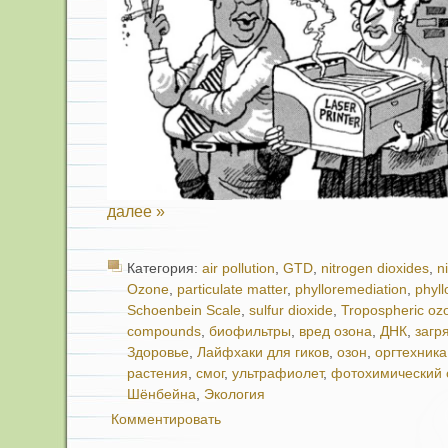
далее »
Категория:
air pollution
,
GTD
,
nitrogen dioxides
,
n
Ozone
,
particulate matter
,
phylloremediation
,
phyl
Schoenbein Scale
,
sulfur dioxide
,
Tropospheric oz
compounds
,
биофильтры
,
вред озона
,
ДНК
,
загр
Здоровье
,
Лайфхаки для гиков
,
озон
,
оргтехника
растения
,
смог
,
ультрафиолет
,
фотохимический 
Шёнбейна
,
Экология
Комментировать