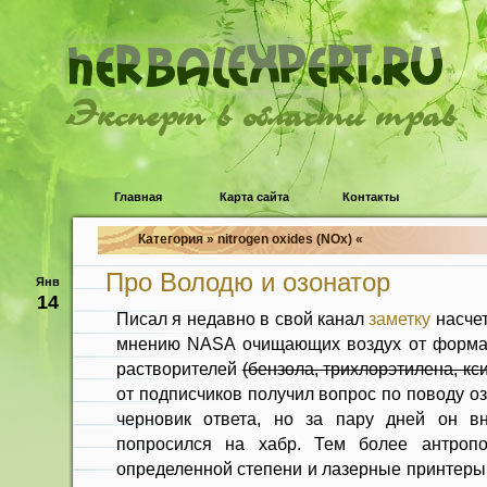
Эксперт в области трав
Главная
Карта сайта
Контакты
Категория » nitrogen oxides (NOx) «
Про Володю и озонатор
Янв
14
Писал я недавно в свой канал
заметку
насче
мнению NASA очищающих воздух от формал
растворителей
(бензола, трихлорэтилена, кс
от подписчиков получил вопрос по поводу о
черновик ответа, но за пару дней он вн
попросился на хабр. Тем более антроп
определенной степени и лазерные принтеры 