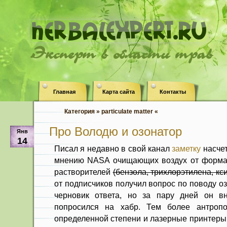
Эксперт в области трав
Главная
Карта сайта
Контакты
Категория » particulate matter «
Про Володю и озонатор
Янв
14
Писал я недавно в свой канал
заметку
насче
мнению NASA очищающих воздух от формал
растворителей
(бензола, трихлорэтилена, кс
от подписчиков получил вопрос по поводу о
черновик ответа, но за пару дней он вн
попросился на хабр. Тем более антроп
определенной степени и лазерные принтеры 