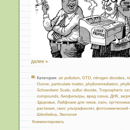
далее »
Категория:
air pollution
,
GTD
,
nitrogen dioxides
,
n
Ozone
,
particulate matter
,
phylloremediation
,
phyl
Schoenbein Scale
,
sulfur dioxide
,
Tropospheric oz
compounds
,
биофильтры
,
вред озона
,
ДНК
,
загр
Здоровье
,
Лайфхаки для гиков
,
озон
,
оргтехника
растения
,
смог
,
ультрафиолет
,
фотохимический 
Шёнбейна
,
Экология
Комментировать