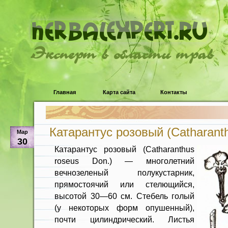
Эксперт в области трав
Главная
Карта сайта
Контакты
Катарантус розовый (Catharanth
Мар
30
Катарантус розовый (Catharanthus
roseus Don.) — многолетний
вечнозеленый полукус­тарник,
прямостоячий или стелющий­ся,
высотой 30—60 см. Стебель голый
(у некоторых форм опушенный),
почти цилиндрический. Листья