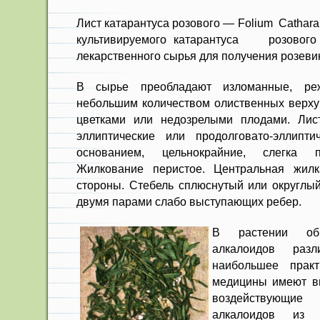
Лист катарантуса розового — Folium Cathar
культивируемого катарантуса розового 
лекарственного сырья для получения розеви
В сырье преобладают изломанные, ре
небольшим ко­личеством олиственных верхуш
цветками или не­дозрелыми плодами. Лист
эллиптические или про­долговато-эллипти
основанием, цельнокрайние, слег­ка п
Жилкова­ние перистое. Центральная жилк
стороны. Стебель сплюснутый или округлый
двумя парами слабо выступающих ребер.
В растении об
алкалоидов разл
наибольшее практ
медицины имеют ви
воздействующи
алкалоидов из к