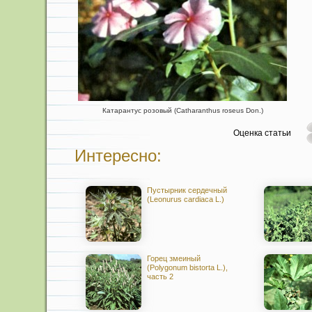
Катарантус розовый (Catharanthus roseus Don.)
Оценка статьи
Интересно:
Пустырник сердечный
(Leonurus cardiaca L.)
Горец змеиный
(Polygonum bistorta L.),
часть 2