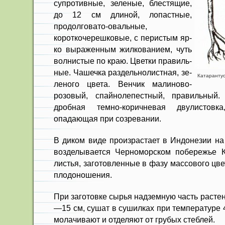
супротивные, зеленые, блестящие,
до 12 см длиной, лопастные,
продолговато-овальные,
короткочерешковые, с перистым яр­
ко выраженным жилкованием, чуть
волнистые по краю. Цветки правиль­
ные. Чашечка раздельнолистная, зе­
Катарантус
леного цвета. Венчик малиново-
розо­вый, спайнолепестный, правильны
дробная темно-коричневая двулистовк
опадающая при созревании.
В диком виде произрастает в Ин­донезии на
возделывается Черноморском побережье К
листья, заготов­ленные в фазу массового цв
плодоношения.
При заготовке сырья надземную часть расте
—15 см, сушат в сушилках при температуре 
молачивают и отделяют от грубых стеблей.