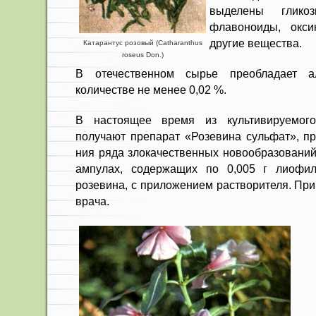
выделены глик
флавоноиды, окси
другие вещества.
Катарантус розовый (Catharanthus
roseus Don.)
В отечественном сырье преоблада­ет а
количестве не менее 0,02 %.
В настоящее время из культиви­руемого 
получают препарат «Розевина сульфат», п
ния ряда злокачественных новообразо­ваний
ампу­лах, содержащих по 0,005 г лиофил
розевина, с при­ложением растворителя. Пр
врача.