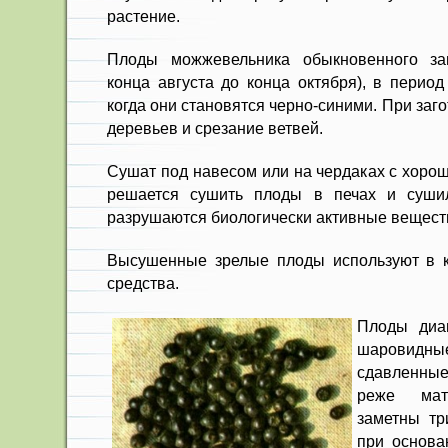
рас­тение.
Плоды можжевельника обыкновен­ного за
конца августа до конца октября), в период
когда они ста­новятся черно-синими. При заг
деревьев и срезание ветвей.
Сушат под навесом или на чер­даках с хоро
решается сушить плоды в печах и су­шил
разрушают­ся биологически активные вещест­
Высушенные зрелые плоды используют в к
средства.
Плоды диа
шаровидные
сдавленные
реже мат
заметны тр
при основа