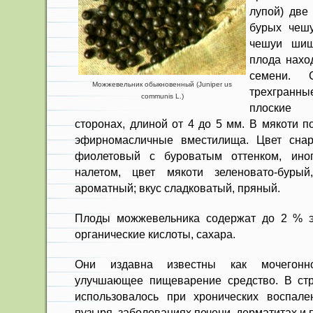
лупой) две 
бурых чешу
чешуи шиш
плода наход
семени. С
Можжевельник обыкновенный (Juniper us
трехгранны
communis L.)
плоские 
сторонах, длиной от 4 до 5 мм. В мякоти 
эфирномасличные вместилища. Цвет сна
фиолетовый с буроватым оттенком, ино
налетом, цвет мякоти зеле­новато-бурый
ароматный; вкус сладковатый, пряный.
Плоды можжевельника содержат до 2 % э
орга­нические кислоты, сахара.
Они издавна известны как моче­гонн
улучшающее пищеварение средство. В стр
использовалось при хронических воспале
пузыря, заболеваниях печени, дер­матитах и 