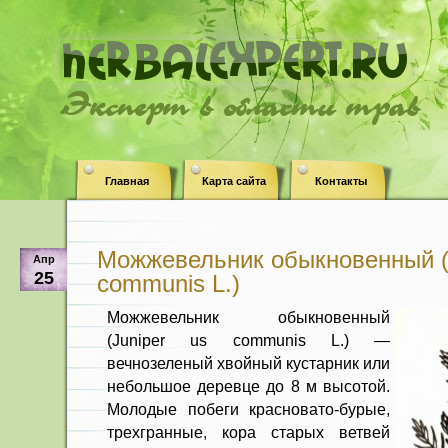
Эксперт в области трав
Главная
Карта сайта
Контакты
Можжевельник обыкновенный (J
Апр
25
communis L.)
Можжевельник обыкновенный
(Juniper us communis L.) —
вечнозеленый хвойный кустарник или
небольшое деревце до 8 м высотой.
Молодые побеги красновато-бурые,
трехгранные, кора старых ветвей