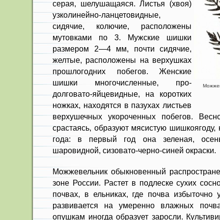
серая, шелушащаяся. Листья (хвоя)
узколи­нейно-ланцетовидные,
сидячие, колю­чие, расположены
мутовками по 3. Мужские шишки
размером 2—4 мм, почти сидячие,
желтые, расположены на верхушках
прошлогодних побегов. Женские
шишки многочисленные, про­
Можжев
долговато-яйцевидные, на коротких
ножках, находятся в пазухах листьев
верхушечных укороченных побегов. Весн
срастаясь, образуют мясистую шишкоягоду, 
года: в первый год она зеленая, осен
шаровидной, сизовато-черно-синей окраски.
Можжевельник обыкновенный рас­простране
зоне России. Растет в подлеске сухих сосн
почвах, в ель­никах, где почва избыточно
развивается на умеренно влажных почв
опушкам иногда образует заросли. Культиви