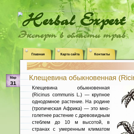
Эксперт в области трав
Главная
Карта сайта
Контакты
Клещевина обыкновенная (Rici
Мар
31
Клещевина обыкновенная
(Ricinus communis L.) — крупное
однодомное растение. На ро­дине
(тропическая Африка) — это мно­
голетнее растение с древовидным
стеб­лем до 10 м высотой, в
странах с умеренным климатом