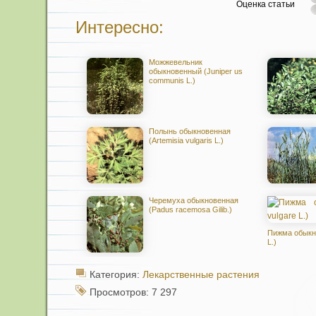
Оценка статьи
Интересно:
Можжевельник
обыкновенный (Juniper us
communis L.)
Полынь обыкновенная
(Artemisia vulgaris L.)
Черемуха обыкновенная
(Padus racemosa Gilib.)
Пижма обыкно
L.)
Категория:
Лекарственные растения
Просмотров: 7 297