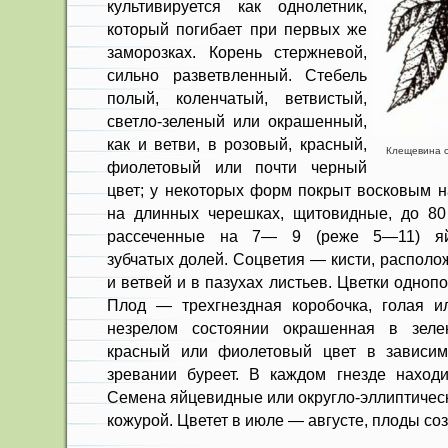
культивируется как однолетник,
который погибает при первых же
заморозках. Корень стер­жневой,
сильно разветвленный. Сте­бель
полый, коленчатый, ветвистый,
светло-зеленый или окрашенный,
как и ветви, в розовый, красный,
Клещевина о
фиоле­товый или почти черный
цвет; у не­которых форм покрыт восковым н
на длинных черешках, щитовидные, до 80 
рассеченные на 7— 9 (реже 5—11) яйце
зубчатых долей. Соцветия — кис­ти, распол
и ветвей и в пазухах листьев. Цветки одноп
Плод — трехгнездная коробочка, голая и
незрелом состоя­нии окрашенная в зеле
красный или фиолетовый цвет в зависимо
зревании буреет. В каждом гнезде наход
Семена яйцевидные или округло-эллиптичес­
кожурой. Цветет в июле — августе, плоды соз