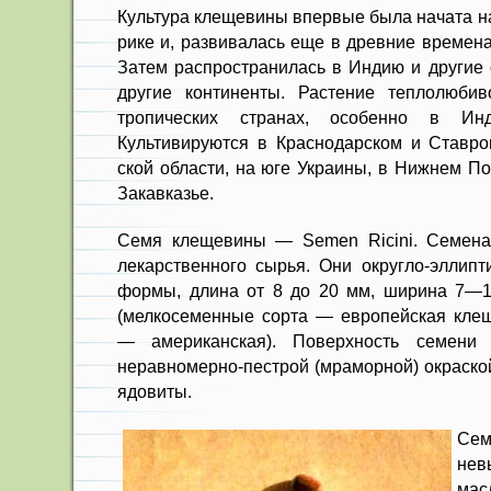
Культура клещевины впервые бы­ла начата н
рике и, развивалась еще в древние вре­мен
Затем распространилась в Индию и другие 
другие кон­тиненты. Растение теплолюби
тропических странах, особенно в Инд
Культивируются в Краснодар­ском и Ставро
ской области, на юге Украины, в Нижнем П
За­кавказье.
Семя клещевины — Semen Ricini. Семена 
лекар­ственного сырья. Они округло-эллип­
формы, дли­на от 8 до 20 мм, ширина 7—
(мелкосеменные сорта — европейская кле
— американская). Поверх­ность семени 
неравномерно-пестрой (мраморной) ок­раск
ядовиты.
Сем
нев
мас