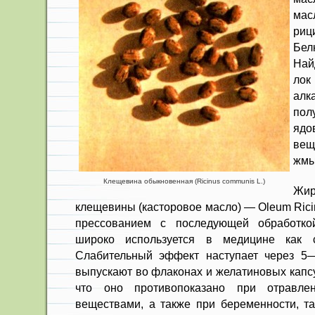
ма
ри
Бел
Най
лок
ал
пол
яд
вещ
жмы
Клещевина обыкновенная (Ricinus communis L.)
Жи
клещеви­ны (касторовое масло) — Oleum Ri­
прессовани­ем с последующей обработко
широко используется в медицине как с
Слабительный эффект наступает через 5—
выпускают во флаконах и желатиновых капсу
что оно противо­показано при отравле
веществами, а также при бе­ременности, т