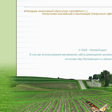
«
Кендырь коноплевый (Apocynum cannabinum L.)
Копеечники альпийский и желтеющий (Hedysarum alplnum
© 2026 - Herbal Expert
В случае использования материалов сайта размещение активно
источник http://herbalexpert.ru обяза