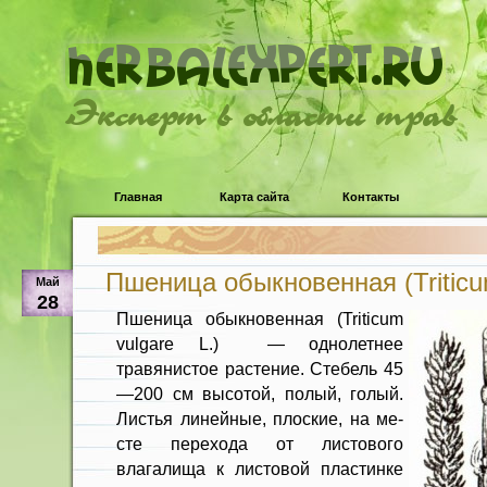
Эксперт в области трав
Главная
Карта сайта
Контакты
Пшеница обыкновенная (Triticum
Май
28
Пшеница обыкновенная (Triticum
vulgare L.) — однолетнее
травянистое растение. Сте­бель 45
—200 см высотой, полый, го­лый.
Листья линейные, плоские, на ме­
сте перехода от листового
влагалища к листовой пластинке