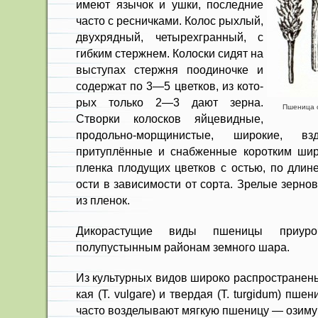
имеют язычок и ушки, последние
часто с ресничками. Колос рыхлый,
двухрядный, четырехгранный, с
гибким стержнем. Колоски сидят на
выступах стержня поодиночке и
содержат по 3—5 цветков, из кото­
рых только 2—3 дают зерна.
Пшеница об
Створки колосков яйцевидные,
продольно-мор­щинистые, широкие, в
притуплённые и снабженные ко­ротким ши
пленка плодущих цветков с остью, по длине
ости в зависимости от сорта. Зрелые зерно
из пленок.
Дикорастущие виды пшеницы при­у
полупустынным районам земного шара.
Из культурных видов широко рас­пространен
кая (Т. vulgare) и твердая (Т. turgidum) пш
ча­сто возделывают мягкую пшеницу — озиму