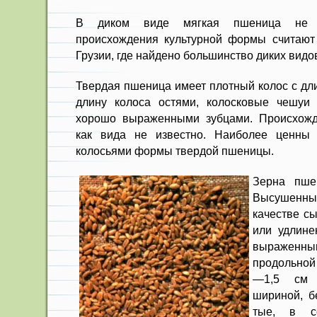
В диком виде мягкая пшеница не в
происхождения культурной формы считаю
Грузии, где найдено боль­шинство диких вид
Твердая пшеница имеет плотный колос с 
длину колоса остями, колосковые че­шуи
хорошо выраженными зубцами. Происхожд
как вида не известно. Наиболее ценны 
колосьями формы твердой пшеницы.
Зерна пше
Высушенны
каче­стве с
или уд­лин
выражен
продольной
—1,5 см 
шириной, б
тые, в с