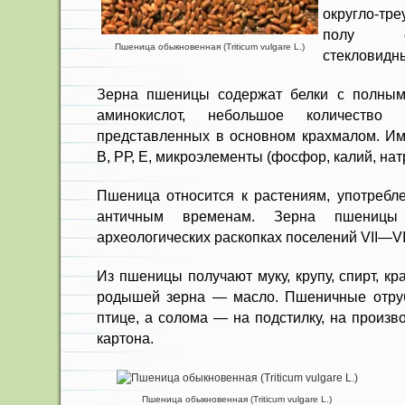
округло-тр
полу ст
Пшеница обыкновенная (Triticum vulgare L.)
стекловидны
Зерна пшеницы содержат белки с полны
амино­кислот, небольшое количество
представленных в основном крахмалом. И
В, РР, Е, микроэлементы (фосфор, ка­лий, нат
Пшеница относится к растениям, употребле
античным временам. Зерна пшениц
археологических раскопках поселений VII—VI в
Из пшеницы получают муку, кру­пу, спирт, кр
родышей зерна — масло. Пшеничные отруб
птице, а солома — на подстилку, на произво
картона.
Пшеница обыкновенная (Triticum vulgare L.)