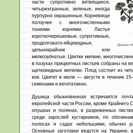
части супротивно ветвящиеся,
четырехгранные, зеленые, иногда
пур­пурно окрашенные. Корневище
ползу­чее с многочисленными
тонкими корня­ми. Листья
короткочерешковые, супротивные,
продолговато-яйцевидные,
Душица обы
цельнокрайние или
мелкозубчатые. Цветки мелкие, многочислен
в пазухах прицветных листьев собраны на в
щитковидные метелки. Плод состоит из чет
ков. Цветет в июле — августе в течение 1
семенами и вегетативно.
Душица обыкновенная встречается почт
европейской части России, кроме Крайнего 
опушках и полянах, в разреженных листв
среди зарослей кустарников, по обочинам
полосах и садах небольшими, обычно р
Основные за­готовки ведутся на Украине, 