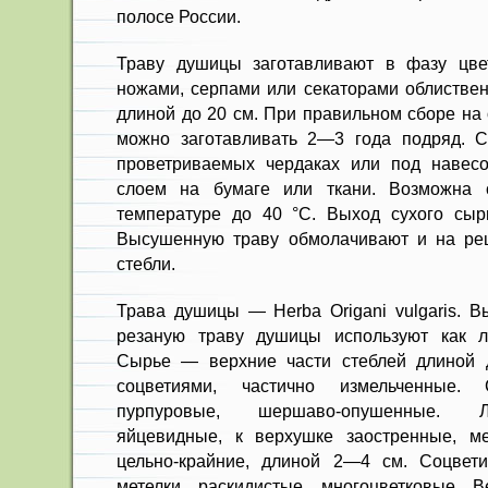
полосе России.
Траву душицы заготавливают в фазу цвет
ножа­ми, серпами или секаторами облистве
длиной до 20 см. При правильном сборе на
можно заготавли­вать 2—3 года подряд. 
проветриваемых чердаках или под навесо
слоем на бумаге или ткани. Возможна 
температуре до 40 °С. Выход сухого сыр
Высушенную траву обмолачивают и на реш
стебли.
Трава душицы — Herba Origani vulgaris. 
резаную траву душицы используют как ле
Сырье — верхние части стеблей длиной д
соцветиями, частично измельчен­ные
пурпуровые, шершаво-опушенные. Ли
яйцевидные, к верхушке заострен­ные, м
цельно-крайние, длиной 2—4 см. Соцвет
метелки, раскидис­тые, многоцветковые. В