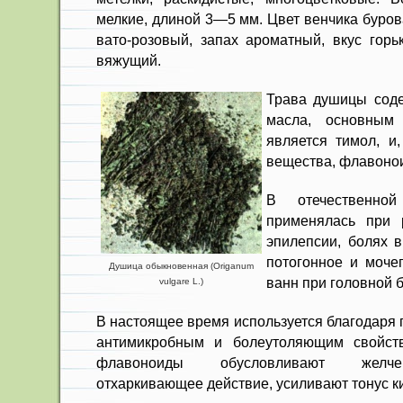
мелкие, длиной 3—5 мм. Цвет венчика буров
вато-розовый, запах ароматный, вкус горь
вяжущий.
Трава душицы соде
масла, основным 
является тимол, и
вещества, флавоно
В отечественной
применялась при р
эпилепсии, болях в
потогонное и мочег
Душица обыкновенная (Origanum
ванн при голов­ной 
vulgare L.)
В настоящее время используется благодаря
ан­тимикробным и болеутоляющим свой­с
флавоноиды обусловливают желчего
отхаркивающее действие, уси­ливают тонус к