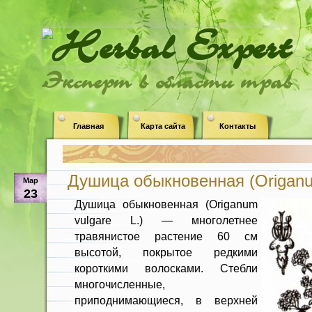
Эксперт в области трав
Главная
Карта сайта
Контакты
Душица обыкновенная (Origanum
Мар
23
Душица обыкновенная (Origanum
vulgare L.) — многолетнее
травянистое растение 60 см
высотой, покрытое редкими
короткими волосками. Стебли
много­численные,
приподнимающиеся, в верх­ней