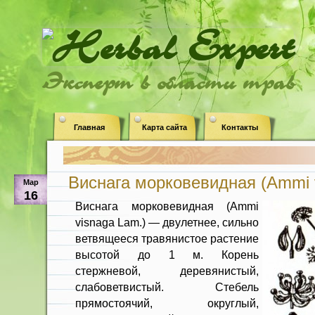
Эксперт в области трав
Главная
Карта сайта
Контакты
Виснага морковевидная (Ammi 
Мар
16
Виснага морковевидная (Ammi
visnaga Lam.) — двулетнее, сильно
ветвящееся травя­нистое растение
высотой до 1 м. Ко­рень
стержневой, деревянистый,
слабоветвистый. Стебель
прямостоячий, округлый,