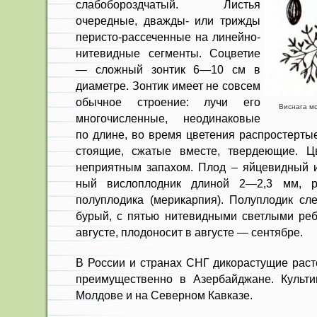
слабобороздчатый. Листья
очередные, дважды- или трижды
перисто-рассеченные на линейно-
нитевидные сегменты. Соцветие
— сложный зонтик 6—10 см в
диаметре. Зонтик имеет не совсем
обычное строение: лучи его
Виснага мо
многочисленные, неодинаковые
по дли­не, во время цветения распростерты
стоящие, сжатые вместе, твердеющие. Цв
неприятным запахом. Плод – яйцевидный и
ный вислоплодник длиной 2—2,3 мм, 
полуплодика (мерикарпия). Полуплодик слег
бурый, с пятью ните­видными светлыми ре
августе, плодоносит в авгус­те — сентябре.
В России и странах СНГ дикорастущие раст
пре­имущественно в Азербайджане. Культи
Молдове и на Северном Кавказе.