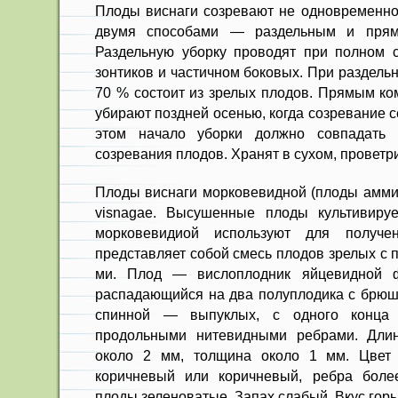
Плоды виснаги созревают не одно­временно
дву­мя способами — раздельным и прям
Раздельную уборку проводят при полном с
зонтиков и частичном боко­вых. При раздел
70 % состоит из зрелых плодов. Прямым к
убирают поздней осенью, когда созре­вание 
этом начало уборки должно совпадать 
созревания плодов. Хранят в сухом, провет
Плоды виснаги морковевидной (плоды амми 
visnagae. Высушенные плоды культивируе
морковевидиой ис­пользуют для получе
представляет собой смесь пло­дов зрелых с
ми. Плод — вислоплодник яйцевидной ф
распадающий­ся на два полуплодика с брюш
спинной — выпук­лых, с одного конца 
продольными нитевидными ребрами. Длин
около 2 мм, толщина около 1 мм. Цвет 
коричневый или коричневый, ребра более
плоды зеленоватые. Запах слабый. Вкус горь