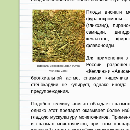
Плоды виснаги мо
фуранохромоны — к
(гликозид), пира
самидин, дигид
келлактон, эфир
флавоноиды.
Для применения в 
России разреше
Виснага морковевидная (Ammi
«Келлин» и «Ависан
visnaga Lam.)
бронхиальной аст­ме, спазмах кишечника
стенокардии не купирует, однако иногда
предупреждения.
Подобно келлину, ависан обладает спазмол
однако этот препарат оказывает более изб
гладкую муску­латуру мочеточников. Примен
и спазмах мочеточни­ков, при этом препар