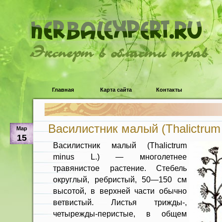
Эксперт в области трав
Главная
Карта сайта
Контакты
Василистник малый (Thalictrum 
Мар
15
Василистник малый (Thalictrum
minus L.) — многолетнее
травянистое растение. Стебель
округлый, ребристый, 50—150 см
высотой, в верхней части обыч­но
ветвистый. Листья трижды-,
четырежды-перистые, в общем