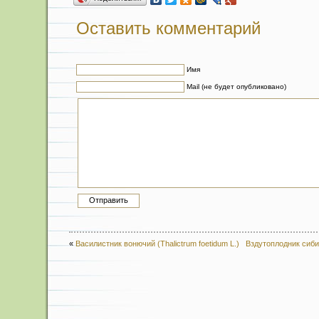
Оставить комментарий
Имя
Mail (не будет опубликовано)
«
Василистник вонючий (Thalictrum foetidum L.)
Вздутоплодник сибирс