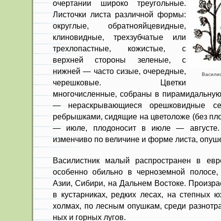
очертании широко треугольные.
Листочки листа различной формы:
округлые, обратнояйцевидные,
клиновидные, трехзубча­тые или
трехлопастные, кожистые, с
верхней стороны зеленые, с
нижней — часто сизые, очередные,
Василис
черешковые. Цветки
многочисленные, собраны в пирамидальную 
— нераскрывающиеся орешковидные се
ребрыш­ками, сидящие на цветоложе (без пл
— июле, плодоносит в июле — августе.
изменчиво по величине и форме листа, опуше
Василистник малый распространен в евро
особенно обильно в черноземной полосе,
Азии, Сибири, на Дальнем Востоке. Произрас
в кустарниках, редких лесах, на степных 
холмах, по лесным опушкам, среди разнотра
ных и горных лугов.