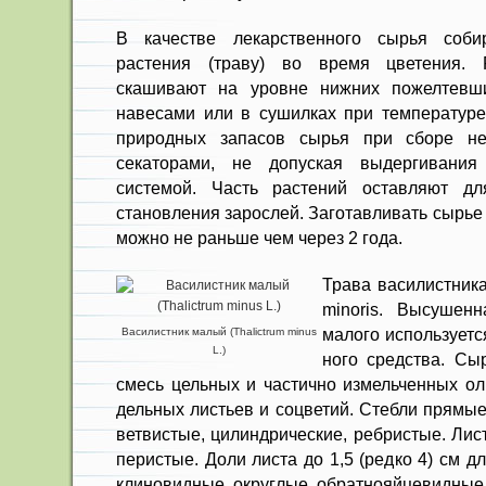
В качестве лекарственного сырья соби
растения (траву) во время цветения. 
скашивают на уровне нижних пожелтевш
навесами или в сушилках при температуре
природных запасов сырья при сборе не
секаторами, не допуская выдергивания
системой. Часть растений оставляют д
становления зарослей. Заготавливать сырье
можно не раньше чем через 2 года.
Трава василистника 
minoris. Высушен
мало­го используетс
Василистник малый (Thalictrum minus
L.)
ного средства. Сыр
смесь цельных и частично измель­ченных ол
дельных листьев и соцветий. Стеб­ли прямые
ветвистые, цилиндрические, ребристые. Лис
перистые. Доли листа до 1,5 (редко 4) см 
клиновидные, округ­лые, обратнояйцевидные,