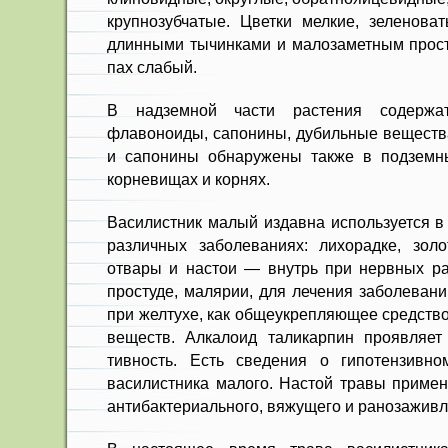
крупнозубчатые. Цветки мелкие, зеленоват
длинными тычинками и малоза­метным прост
пах слабый.
В надземной части растения со­держат
флавоноиды, сапонины, дубильные вещества
и сапонины обнаружены также в подземны
корневищах и корнях.
Василистник малый издавна ис­пользуется 
различных заболеваниях: лихорадке, золо
отвары и настои — внутрь при нервных рас
простуде, маля­рии, для лечения заболеван
при желтухе, как общеукрепляющее средств
веществ. Алкалоид таликарпин проявляет
тивность. Есть сведения о гипотензив­н
василистника малого. Настой травы примен
антибактериально­го, вяжущего и ранозажив