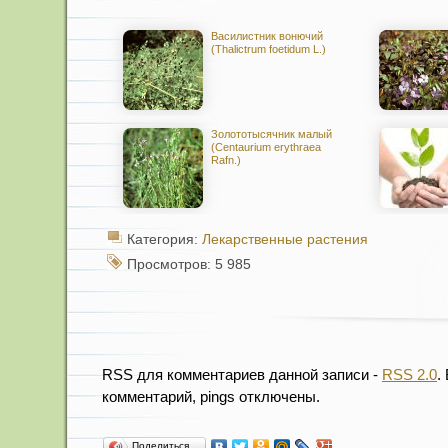
Василистник вонючий
(Thalictrum foetidum L.)
Золототысячник малый
(Centaurium erythraea
Rafn.)
Категория:
Лекарственные растения
Просмотров: 5 985
RSS для комментариев данной записи -
RSS 2.0
.
комментарий, pings отключены.
Поделиться…