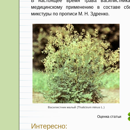
В настоящее время трава васи­листник
медицин­скому применению в составе сб
микстуры по прописи М. Н. Здренко.
Василистник малый (Thalictrum minus L.)
Оценка статьи
Интересно: