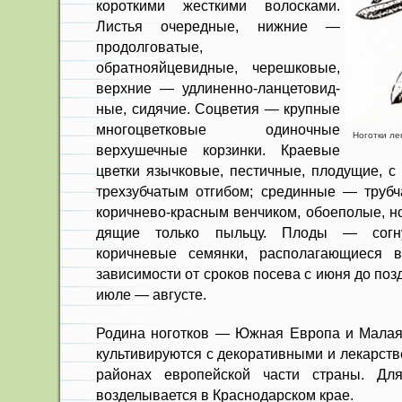
короткими жесткими волосками.
Листья очередные, нижние —
продол­говатые,
обратнояйцевидные, черешко­вые,
верхние — удлиненно-ланцетовид­
ные, сидячие. Соцветия — крупные
многоцветковые одиночные
Ноготки лек
верхушеч­ные корзинки. Краевые
цветки язычко­вые, пестичные, плодущие, 
трехзубчатым отгибом; срединные — трубч
коричнево-красным венчиком, обоеполые, н
дящие только пыльцу. Плоды — согну
коричневые семян­ки, располагающиеся
зависимости от сроков по­сева с июня до поз
июле — августе.
Родина ноготков — Южная Евро­па и Малая
культивируются с декоративными и лекарст
рай­онах европейской части страны. Дл
возделывается в Краснодарском крае.