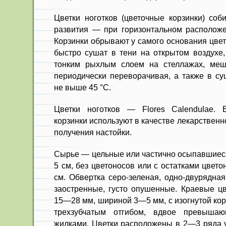
Цветки ноготков (цветочные кор­зинки) со
развития — при горизонтальном рас­положе
Кор­зинки обрывают у самого основания цве
быстро сушат в тени на открытом воздухе,
тонким рыхлым слоем на стеллажах, меш
периодически перевора­чивая, а также в с
не выше 45 °С.
Цветки ноготков — Flores Calendulae.
корзинки ис­пользуют в качестве лекарственн
получения нас­тойки.
Сырье — цельные или частично осыпавшиеся
5 см, без цветоносов или с остатками цвет
см. Об­вертка серо-зеленая, одно-двурядна
заостренные, густо опушенные. Краевые цв
15—28 мм, шириной 3—5 мм, с изогнутой кор
трехзубчатым отгибом, вдвое превыша
жилками. Цветки расположены в 2—3 ряда у