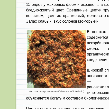
15 рядов у махровых форм и окрашены в кр
бледно-желтый цвет. Срединные цветки тру
венчиком; цвет их оранже­вый, желтовато-
Запах слабый, вкус солоновато-горький.
В цветках 
содержится
аскорбинов
смола, с
органичес
соединения
Широкий сп
активности
— проти
ранозаживл
Ноготки лекарственные (Calendula officinalis L.)
гипотен­
объясняется бога­тым составом биологически
Цветки ноготков в виде настоя применяют в