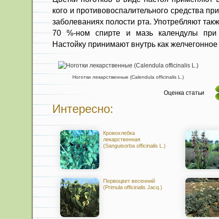
кого и противовоспалительного сред­ства пр
забо­леваниях полости рта. Употребляют так
70 %-ном спирте и мазь календулы при 
Настойку принимают внутрь как желчегонное 
Ноготки лекарственные (Calendula officinalis L.)
Оценка статьи
Интересно:
Кровохлебка
лекарственная
(Sanguisorba officinalis L.)
Первоцвет весенний
(Primula officinalis Jacq.)