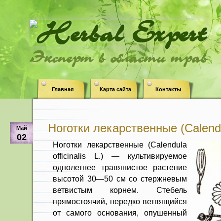
Эксперт в области трав
Главная
Карта сайта
Контакты
Ноготки лекарственные (Calendula
Май
02
Ноготки лекарственные (Calendula
officinalis L.) — культивируемое
однолетнее травянис­тое растение
высотой 30—50 см со стержневым
ветвистым корнем. Сте­бель
прямостоячий, нередко ветвящий­ся
от самого основания, опушенный