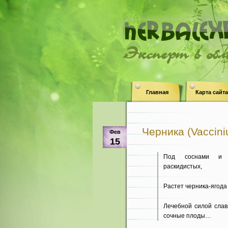
Эксперт в об
Главная
Карта сайта
Черника (Vacciniu
Фев
15
Под соснами и 
раскидистых,
Растет черника-ягода
Лечебной силой слав
сочные плоды…