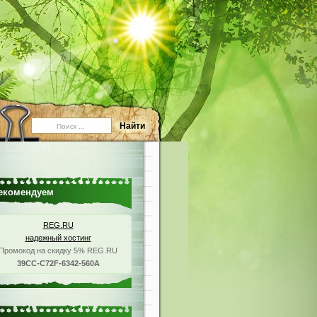
екомендуем
REG.RU
надежный хостинг
Промокод на скидку 5% REG.RU
39CC-C72F-6342-560A