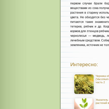
первом случае брали бо
веществами из сока получа
растения в старину испол
цвета. Не обходятся без 
питаются такие знаменит
тетерев, рябчик и др. Ко
кормов для птенцов рябчик
чернолесья — медведь, ло
лечебным средством. Собира
земляника, источник не тол
Интересно:
Черника о
(Vaccinium 
часть 2
Указатель
растений 