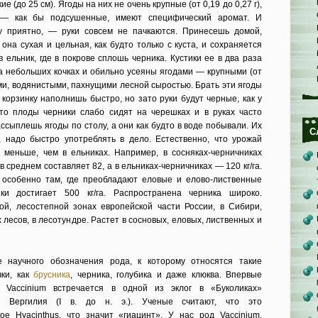
 (до 25 см). Ягоды на них не очень крупные (от 0,19 до 0,27 г),
 — как бы подсушенные, имеют специфический аромат. И
ку приятно, — руки совсем не пачкаются. Принесешь домой,
на сухая и цельная, как будто только с куста, и сохраняется
 ельник, где в покрове сплошь черника. Кустики ее в два раза
на небольших кочках и обильно усеяны ягодами — крупными (от
кими, водянистыми, пахнущими лесной сыростью. Брать эти ягоды
корзинку наполнишь быстро, но зато руки будут черные, как у
что плоды черники слабо сидят на черешках и в руках часто
ссыплешь ягоды по столу, а они как будто в воде побывали. Их
С
, надо быстро употреблять в дело. Естественно, что урожай
 меньше, чем в ельниках. Например, в сосняках-черничниках
 среднем составляет 82, а в ельниках-черничниках — 120 кг/га.
 особенно там, где преобладают еловые и елово-лиственные
ки достигает 500 кг/га. Распространена черника широко.
ой, лесостепной зонах европейской части России, в Сибири,
 лесов, в лесотундре. Растет в сосновых, еловых, лиственных и
 научного обозначения рода, к которому относятся такие
чки, как
брусника
, черника, голубика и даже клюква. Впервые
 Vaccinium встречается в одной из эклог в «Буколиках»
ля Вергилия (I в. до н. э.). Ученые считают, что это
ое Hyacinthus, что значит «гиацинт». У нас род Vaccinium,