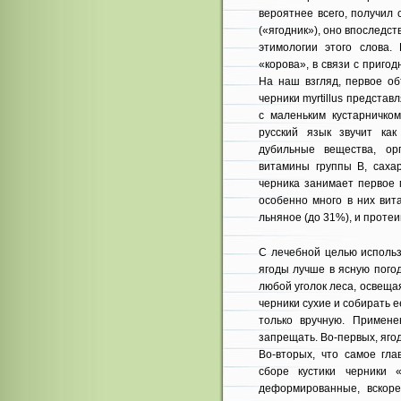
вероятнее всего, получил 
(«ягодник»), оно впоследс
этимологии этого слова.
«корова», в связи с приго
На наш взгляд, первое об
черники myrtillus предста
с маленьким кустарничком
русский язык звучит ка
дубильные вещества, орг
витамины группы В, сахар
черника занимает первое 
особенно много в них вит
льняное (до 31%), и протеи
С лечебной целью использ
ягоды лучше в ясную погод
любой уголок леса, освещая
черники сухие и собирать 
только вручную. Примене
запрещать. Во-первых, яго
Во-вторых, что самое гла
сборе кустики черники 
деформированные, вскор