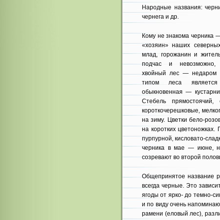
Народные названия: черни
чернега и др.
Кому не знакома черника 
«хозяин» наших северных
млад, горожанин и житель
подчас и невозможно, 
хвойный лес — недаром 
типом леса является 
обыкновенная — кустарнич
Стебель прямостоячий,
короткочерешковые, мелко
на зиму. Цветки бело-роз
на коротких цветоножках. 
пурпурной, кисловато-слад
черника в мае — июне, н
созревают во второй полов
Общепринятое название ра
всегда черные. Это зависит
ягоды от ярко- до темно-с
и по виду очень напоминаю
рамени (еловый лес), разл