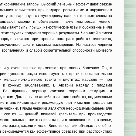
чат хронические запоры. Высокий лечебный эффект дают свежие
больших количествах при подагре, ревматизме и нарушенном
ме густо сваренную свежую чернику наносят толстым слоем на
ладывают марлю и обвязывают. Такие компрессы меняют
 смазывают сыпь, прыщи, некротические язвы и обожженные или
 этих случаях получают хорошие результаты. Черникой в смеси
народе лечатся при хроническом расстройстве кишечника,
елудочного сока и сильном малокровии. Из листьев черники
ри воспалениях и слабой сократительной способности мочевого
рнику очень широко применяют при многих болезнях. Так, в
рии сушеные ягоды используют как противовоспалительное
и желудочно-кишечного тракта и циститах; наружно — при
ла и кожных заболеваниях. В Австрии наряду с плодами
я. Во Франции чернику считают хорошим вяжущим и
дством. Доказаны ее антибиотические свойства, подмеченные
кие и английские врачи рекомендуют летчикам для повышения
ше черники. Плоды черники являются необходимым сырьем для
: сок их — ценный пищевой краситель при производстве
езалкогольных напитков; из ягод приготавливают вино, варенье,
, экстракты, кисели и желе. Вино из черники обладает лечебно-
и рекомендуется как эффективное средство при расстройствах