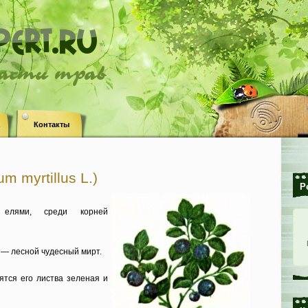
ласти трав
Контакты
m myrtillus L.)
Р
елями, среди корней
 — лесной чудесный мирт.
ятся его листва зеленая и