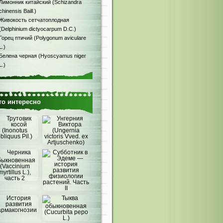
Лимонник китайский (Schizandra
chinensis Baill.)
Живокость сетчатоплодная
(Delphinium dictyocarpum D.C.)
Горец птичий (Polygonum aviculare
L.)
Белена черная (Hyoscyamus niger
L.)
то интересно