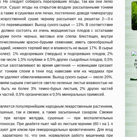
у. Не следует собирать перезревшие ягоды, так как они легко
ются. Сушат ягоды на открытом воздухе рассыпанными тонким
, а также в сушилках или печах, постепенно доводя температуру
искусственной сушке чернику рассыпают на решетах 2—3-х
сто перемешивают. Выход сухого сырья — 13%. В соответствии
должно состоять из очень морщинистых плодов с остатками
аружи почти черных, матовых или слегка блестящих, внутри
огочисленными красно-бурыми семенами; иметь своеобразный
ладкий, немного терпкий вкус и влажность не выше 17%. В сырье
более): 1% недозревших (твердых) и подгоревших плодов, 2%
 том числе 1,5% голубики и 0,5% других съедобных плодов, 0,5%
стья заготавливают во время цветения — ножницами срезают
ат тонким слоем в тени под навесами или на чердаках при
ли удаляют обмолачиванием. Выход сухого сырья — около 20%.
овиям сырьем считаются светло-зеленые листья влажностью не
быть не более 3% темно-бурых листьев, 2% других частей
 частей, 0,5% органических и 0,5% минеральных примесей.
 является популярнейшим народным лекарственным растением,
ушеные, так и свежие, а также засыпанные сахаром. Свежие
т при катаре желудка, сушеные — при воспалительных
поносах. При диабете пьют чай из листьев черники (60 г на 1 л
льзуют для клизм при геморроидальных кровотечениях. Для ягод
, характерно то, что они, нормализуя работу кишечника при