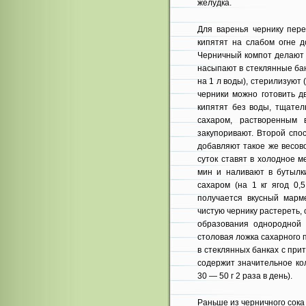
желудка.
Для варенья чернику пере
кипятят на слабом огне до
Черничный компот делают 
насыпают в стеклянные бан
на 1 л воды), стерилизуют 
черники можно готовить 
кипятят без воды, тщател
сахаром, растворенным
закупоривают. Второй спо
добавляют такое же весов
суток ставят в холодное м
мин и наливают в бутылк
сахаром (на 1 кг ягод 0,
получается вкусный марм
чистую чернику растереть, 
образования однородной 
столовая ложка сахарного пе
в стеклянных банках с пр
содержит значительное ко
30 — 50 г 2 раза в день).
Раньше из черничного сока