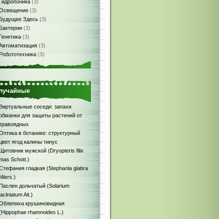
Гидропоника
(3)
Освещение
(3)
Будущее Здесь
(3)
Бактерии
(3)
Генетика
(3)
Автоматизация
(3)
Робототехника
(3)
лучайные
Виртуальные соседи: запахи
обманки для защиты растений от
травоядных
Оптика в ботанике: структурный
цвет ягод калины тинус
Щитовник мужской (Dryopteris filix
mas Schott.)
Стефания гладкая (Stephanla glabra
Miers.)
Паслен дольчатый (Solarium
laclniatum Ait.)
Облепиха крушиновидная
(Hippophae rhamnoides L.)