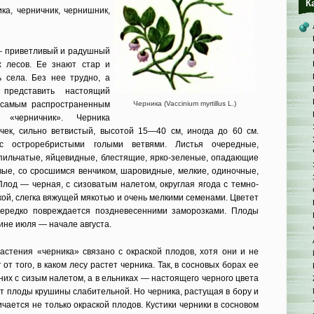
К
ка, черничник, чернишник,
— приветливый и радушный
 лесов. Ее знают стар и
 села. Без нее трудно, а
представить настоящий
самым распространенным
Черника (Vaccinium myrtillus L.)
«черничник». Черника
ек, сильно ветвистый, высотой 15—40 см, иногда до 60 см.
 с остроребристыми голыми ветвями. Листья очередные,
пильчатые, яйцевидные, блестящие, ярко-зеленые, опадающие
овые, со сросшимся венчиком, шаровидные, мелкие, одиночные,
Плод — черная, с сизоватым налетом, округлая ягода с темно-
кой, слегка вяжущей мякотью и очень мелкими семенами. Цветет
ередко повреждается поздневесенними заморозками. Плоды
ине июля — начале августа.
стения «черника» связано с окраской плодов, хотя они и не
 от того, в каком лесу растет черника. Так, в сосновых борах ее
иних с сизым налетом, а в ельниках — настоящего черного цвета
т плоды крушины слабительной. Но черника, растущая в бору и
ичается не только окраской плодов. Кустики черники в сосновом