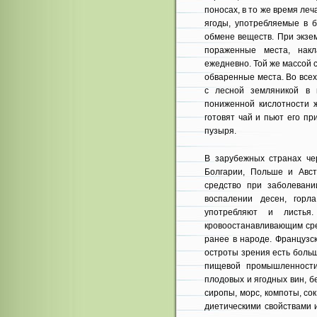
поносах, в то же время ле
ягоды, употребляемые в 
обмене веществ. При экзе
пораженные места, нак
ежедневно. Той же массой
обваренные места. Во всех
с лесной земляникой в 
пониженной кислотности ж
готовят чай и пьют его п
пузыря.
В зарубежных странах че
Болгарии, Польше и Авст
средство при заболевани
воспалении десен, гор
употребляют и листь
кровоостанавливающим сре
ранее в народе. Французс
остроты зрения есть боль
пищевой промышленности
плодовых и ягодных вин, б
сиропы, морс, компоты, сок
диетическими свойствами 