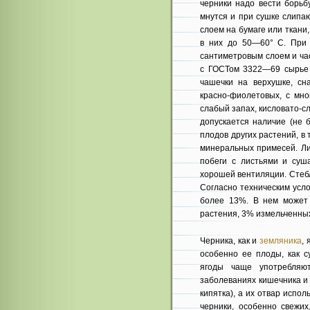
черники надо вести борьб
мнутся и при сушке слипа
слоем на бумаге или ткани
в них до 50—60° С. При 
сантиметровым слоем и ча
с ГОСТом 3322—69 сырье 
чашечки на верхушке, сн
красно-фиолетовых, с мн
слабый запах, кисловато-с
допускается наличие (не 
плодов других растений, в
минеральных примесей. Ли
побеги с листьями и суш
хорошей вентиляции. Стеб
Согласно техническим усл
более 13%. В нем может 
растения, 3% измельченных
Черника, как и
земляника
,
особенно ее плоды, как с
ягоды чаще употребляю
заболеваниях кишечника и 
кипятка), а их отвар испо
черники, особенно свежих