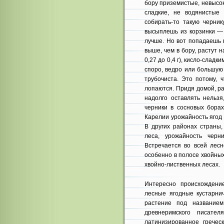
бору приземистые, невысокие
сладкие, не водянистые
собирать-то такую черни
высыплешь из корзинки — о
лучше. Но вот попадаешь в
выше, чем в бору, растут 
0,27 до 0,4 г), кисло-слад
споро, ведро или большую 
трубочиста. Это потому, 
лопаются. Придя домой, ра
надолго оставлять нельзя
черники в сосновых борах
Карелии урожайность ягод в
В других районах страны,
леса, урожайность черни
Встречается во всей лесн
особенно в полосе хвойных
хвойно-лиственных лесах.
Интересно происхождение
лесные ягодные кустарни
растение под названием
древнеримского писате
латинизированное греческ