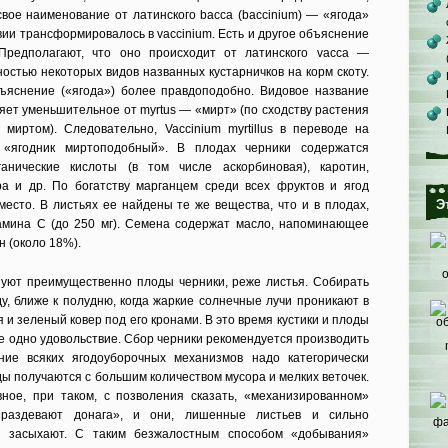
свое наименование от латинского bacca (baccinium) — «ягода»
твии трансформировалось в vaccinium. Есть и другое объяснение
 Предполагают, что оно происходит от латинского vacca —
дностью некоторых видов названных кустарничков на корм скоту.
ъяснение («ягода») более правдоподобно. Видовое название
вляет уменьшительное от myrtus — «мирт» (по сходству растения
 миртом). Следовательно, Vaccinium myrtillus в переводе на
к «ягодник миртоподобный». В плодах черники содержатся
анические кислоты (в том числе аскорбиновая), каротин,
а и др. По богатству марганцем среди всех фруктов и ягод
Э
место. В листьях ее найдены те же вещества, что и в плодах,
амина С (до 250 мг). Семена содержат масло, напоминающее
н (около 18%).
уют преимущественно плоды черники, реже листья. Собирать
у, ближе к полудню, когда жаркие солнечные лучи проникают в
 и зеленый ковер под его кронами. В это время кустики и плоды
ее одно удовольствие. Сбор черники рекомендуется производить
ние всяких ягодоуборочных механизмов надо категорически
ды получаются с большим количеством мусора и мелких веточек.
вное, при таком, с позволения сказать, «механизированном»
«раздевают донага», и они, лишенные листьев и сильно
е засыхают. С таким безжалостным способом «добывания»