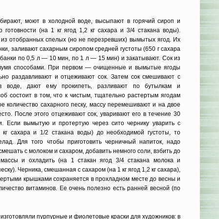
бирают, моют в холодной воде, высыпают в горячий сироп и
 готовности (на 1 кг ягод 1,2 кг сахара и 3/4 стакана воды).
из отобранных спелых (но не перезревших) вымытых ягод. Их
ки, заливают сахарным сиропом средней густоты (650 г сахара
(банки по 0,5 л — 10 мин, по 1 л — 15 мин) и закатывают. Сок из
двумя способами. При первом — очищенные и вымытые ягоды
ьно раздавливают и отцеживают сок. Затем сок смешивают с
 в воде, дают ему прокипеть, разливают по бутылкам и
соб состоит в том, что к чистым, тщательно растертым ягодам
ое количество сахарного песку, массу перемешивают и на двое
есто. После этого отцеживают сок, уваривают его в течение 30
и. Если вымытую и протертую через сито чернику уварить с
5 кг сахара и 1/2 стакана воды) до необходимой густоты, то
елад. Для того чтобы приготовить черничный напиток, надо
смешать с молоком и сахаром, добавить немного соли, взбить до
массы и охладить (на 1 стакан ягод 3/4 стакана молока и
ску). Черника, смешанная с сахаром (на 1 кг ягод 1,2 кг сахара),
итертыми крышками сохраняется в прохладном месте до весны и
личество витаминов. Ее очень полезно есть ранней весной (по
 изготовляли пурпурные и фиолетовые краски для художников: в