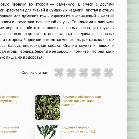
ровую чернику, во втором — раменную. В смеси с другими
ли красители для тканей и бумажных изделий. Листья и стебли
ьзовали для дубления кож и окраски их в коричневый и желтый
черники и представители лесной фауны. Ее плодами и листьями
ые пернатые обитатели наших северных лесов, как глухарь,
гда поспевает черника, то она становится одним из основных
а и тетерева. Черникой лакомятся «постояльцы» краснолесья и
сь, барсук, енотовидная собака. Она им служит и пищей, и
я ягоды черники, берегите ее заросли, помните, что она, как и
ько пищи, но и здоровья.
Оценка статьи
быкновенная
Брусника обыкновенная
myrtillus L.),
(Vaccinium vitis idaea L.),
часть 2
 применения
Водяника черная
в медицине
(Empetrum nigrum L.)