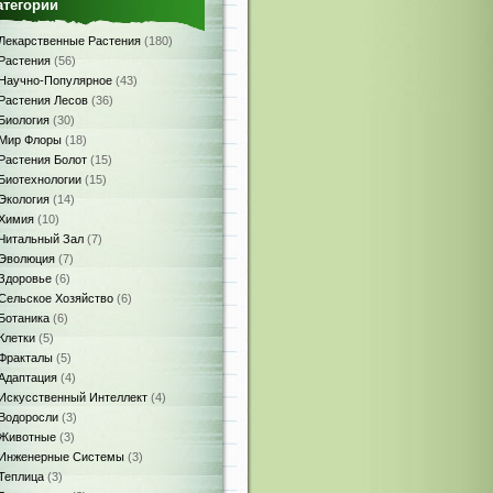
атегории
Лекарственные Растения
(180)
Растения
(56)
Научно-Популярное
(43)
Растения Лесов
(36)
Биология
(30)
Мир Флоры
(18)
Растения Болот
(15)
Биотехнологии
(15)
Экология
(14)
Химия
(10)
Читальный Зал
(7)
Эволюция
(7)
Здоровье
(6)
Сельское Хозяйство
(6)
Ботаника
(6)
Клетки
(5)
Фракталы
(5)
Адаптация
(4)
Искусственный Интеллект
(4)
Водоросли
(3)
Животные
(3)
Инженерные Системы
(3)
Теплица
(3)