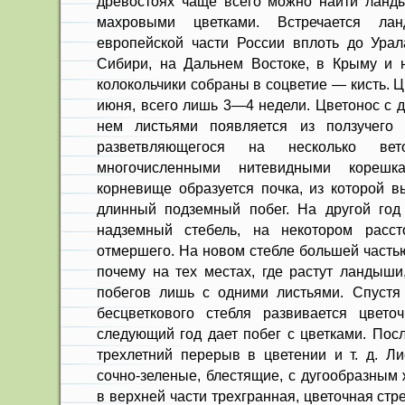
древостоях чаще всего можно найти ланд
махровыми цветками. Встречается л
европейской части России вплоть до Урал
Сибири, на Дальнем Востоке, в Крыму и 
колокольчики собраны в соцветие — кисть. 
июня, всего лишь 3—4 недели. Цветонос с 
нем листьями появляется из ползучего 
разветвляющегося на несколько ве
многочисленными нитевидными кореш
корневище образуется почка, из которой в
длинный подземный побег. На другой год
надземный стебель, на некотором расст
отмершего. На новом стебле большей частью
почему на тех местах, где растут ландыши
побегов лишь с одними листьями. Спустя
бесцветкового стебля развивается цвето
следующий год дает побег с цветками. Посл
трехлетний перерыв в цветении и т. д. Л
сочно-зеленые, блестящие, с дугообразным 
в верхней части трехгранная, цветочная ст