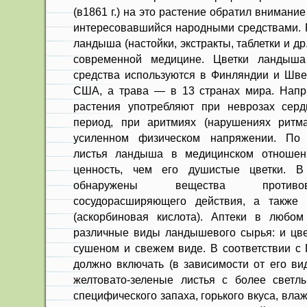
(в1861 г.) на это растение обратил внимание
интересовавшийся народными средствами. 
ландыша (настойки, экстракты, таблетки и д
современной медицине. Цветки ландыша
средства используются в Финляндии и Шв
США, а трава — в 13 странах мира. Напр
растения употребляют при неврозах серд
период, при аритмиях (нарушениях рит
усиленном физическом напряжении. По 
листья ландыша в медицинском отноше
ценность, чем его душистые цветки. В 
обнаружены вещества противов
сосудорасширяющего действия, а также
(аскорбиновая кислота). Аптеки в любом
различные виды ландышевого сырья: и цвет
сушеном и свежем виде. В соответствии 
должно включать (в зависимости от его вид
желтовато-зеленые листья с более светл
специфического запаха, горького вкуса, вл