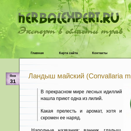
Эксперт в области трав
Главная
Карта сайта
Контакты
Ландыш майский (Convallaria maj
Янв
31
В прекрасном мире лесных идиллий
нашла приют одна из лилий.
Какая прелесть и аромат, хотя и
скромен ее наряд.
Народные названия: ванник, гладыш,