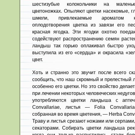
шестизубые колокольчики на маленьк
цветоножках. Опыляют цветки насекомые, г
шмели, привлекаемые ароматом ко
оплодотворения цветка из завязи его пес
красная ягодка. Эти ягодки охотно поед
содействуют распространению семян растен
ландыш так горько оплакивал быстро ухо
выступила из его «сердца» и окрасила «зе
цвет.
Хоть и странно это звучит после всего ск
сообщить, что наш скромный и прелестный 
особенно его цветки. Но это свойство дела
при лечении некоторых человеческих недуго
употребляются цветки ландыша с аптеч
Convallariae, листья — Folia Convallar
собранная во время цветения, — Herba Conva
Траву и листья срезают ножами или серпами
секаторами. Собирать цветки ландыша рек
когда они только распустились, стали б