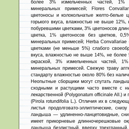
более 3% измельченных частей, 1% 
минеральных примесей; Flores Convalla
цветоносы и колокольчатые желто-белые цв
горького вкуса, влажностью не выше 12%, 
побуревшими цветками, 3% цветоносов длин
цветка, 1% цветоносов без цветков, 0,5
минеральных примесей; Herba Convallariae
цветками (не меньше 5%) слабого своеобра
вкуса, влажностью не выше 14%, не более 
окраской, 3% измельченных частей, 1%
минеральных примесей. Свежую траву апт
стандарту влажностью около 80% без налич
Неопытные сборщики могут спутать ландыш
сходными и растущими часто вместе с н
лекарственной (Polygonatum officinale All.) 
(Pirola rotundifolia L.). Отличия их в следу
листья продолговато-эллиптические, сниз
ландыша — удлиненно-ланцетовидные, сни
имеет прикорневые длинночерешковые окр
ландыша безлистный, вверху трехгранный