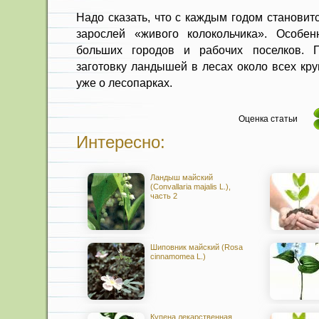
Надо сказать, что с каждым годом станови
зарослей «живого колокольчика». Особен
больших городов и рабочих поселков. 
заготовку ландышей в лесах около всех кру
уже о лесопарках.
Оценка статьи
Интересно:
Ландыш майский
(Convallaria majalis L.),
часть 2
Шиповник майский (Rosa
cinnamomea L.)
Купена лекарственная