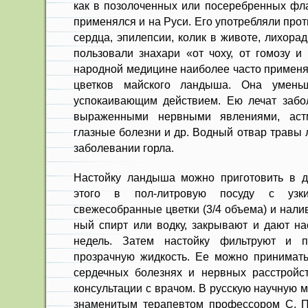
как в позолоченных или посеребренных фл
применялся и на Руси. Его употребляли про
сердца, эпилепсии, колик в животе, лихора
пользовали знахари «от чоху, от гомозу и
народной медицине наиболее часто применя
цветков майского ландыша. Она уменьш
успокаивающим действием. Ею лечат забо
выраженными нервными явлениями, астм
глазные болезни и др. Водный отвар травы
заболевании горла.
Настойку ландыша можно приготовить в д
этого в пол-литровую посуду с узк
свежесобранные цветки (3/4 объема) и нали
ный спирт или водку, закрывают и дают на
недель. Затем настойку фильтруют и п
прозрачную жидкость. Ее можно принимат
сердечных болезнях и нервных расстройст
консультации с врачом. В русскую научную
знаменитым терапевтом профессором С. П