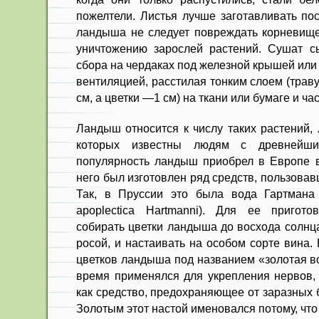
пожелтели. Листья лучше заготавливать по
ландыша не следует повреждать корневище,
уничтожению зарослей растений. Сушат с
сбора на чердаках под железной крышей или
вентиляцией, расстилая тонким слоем (трав
см, а цветки —1 см) на ткани или бумаге и ч
Ландыш относится к числу таких растений,
которых известны людям с древнейши
популярность ландыш приобрел в Европе в 
него был изготовлен ряд средств, пользова
Так, в Пруссии это была вода Гартман
apoplectica Hartmanni). Для ее пригото
собирать цветки ландыша до восхода солнц
росой, и настаивать на особом сорте вина.
цветков ландыша под названием «золотая во
время применялся для укрепления нервов, 
как средство, предохраняющее от заразных 
Золотым этот настой именовался потому, что