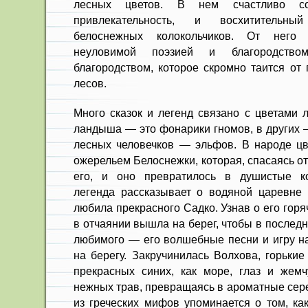
лесных цветов. В нем счастливо с
привлекательность, и восхитительн
белоснежных колокольчиков. От него 
неуловимой поэзией и благородст
благородством, которое скромно таится от 
лесов.
Много сказок и легенд связано с цветами 
ландыша — это фонарики гномов, в других 
лесных человечков — эльфов. В народе ц
ожерельем Белоснежки, которая, спасаясь о
его, и оно превратилось в душистые ко
легенда рассказывает о водяной царевне 
любила прекрасного Садко. Узнав о его гор
в отчаянии вышла на берег, чтобы в послед
любимого — его волшебные песни и игру на
на берегу. Закручинилась Волхова, горькие
прекрасных синих, как море, глаз и жем
нежных трав, превращаясь в ароматные сер
из греческих мифов упоминается о том, ка