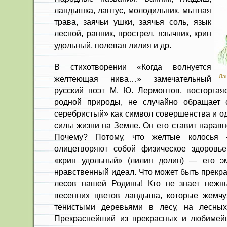
ландышка, лантус, молодильник, мытная
трава, заячьи ушки, заячья соль, язык
лесной, ранник, прострел, язычник, крин
удольный, полевая лилия и др.
В стихотворении «Когда волнуется
Ла
желтеющая нива…» замечательный
русский поэт М. Ю. Лермонтов, восторгая
родной природы, не случайно обращает
серебристый» как символ совершенства и о
силы жизни на Земле. Он его ставит нарав
Почему? Потому, что желтые колось
олицетворяют собой физическое здоровье
«крин удольный» (лилия долин) — его эм
нравственный идеал. Что может быть прекра
лесов нашей Родины! Кто не знает нежны
весенних цветов ландыша, которые жемч
тенистыми деревьями в лесу, на лесных
Прекраснейший из прекрасных и любиме