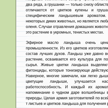
два ряда, а грушанки — только снизу облис
отличаются от цветков купены и груш
специфическим ландышевым ароматом
некоторых диких животных, но является лю
оленя. Случаи отравления домашних животны
это растение в укромных, тенистых местах.
Эфирное масло ландыша очень цен
промышленности. Из его цветков изготовля
состав лучших духов. Ландыш уже давно в
растение, осваивается его культура для п
сырья. Живые цветки ландыша выделяю
фитонциды, которые тонизирующе действуют
Наверное, многие замечали, как легко дыши
цветущие ландыши, улучшается нас
работоспособность. И каждый их арома
напоминание о чудном даре волшебницы в
природы. Целая армия заготовителей по все
т листьев и цветков ландыша для получения 