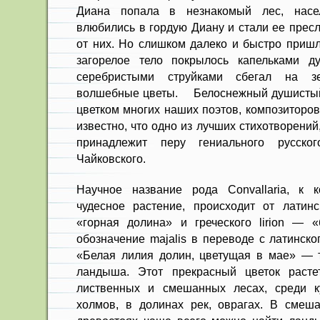
Диана попала в незнакомый лес, нас
влюбились в гордую Диану и стали ее прес
от них. Но слишком далеко и быстро пришл
загорелое тело покрылось капельками ду
серебристыми струйками сбегал на з
волшебные цветы. Белоснежный душисты
цветком многих наших поэтов, композиторов
известно, что одно из лучших стихотворени
принадлежит перу гениального русско
Чайковского.
Научное название рода Convallaria, к к
чудесное растение, происходит от латинс
«горная долина» и греческого lirion — 
обозначение majalis в переводе с латинск
«Белая лилия долин, цветущая в мае» — 
ландыша. Этот прекрасный цветок расте
лиственных и смешанных лесах, среди ку
холмов, в долинах рек, оврагах. В смеш