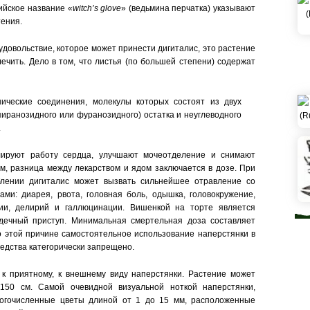
ийское название «
witch’s glove
» (ведьмина перчатка) указывают
тения.
удовольствие, которое может принести дигиталис, это растение
алечить. Дело в том, что листья (по большей степени) содержат
ческие соединения, молекулы которых состоят из двух
(пиранозидного или фуранозидного) остатка и неуглеводного
.
лируют работу сердца, улучшают мочеотделение и снимают
ем, разница между лекарством и ядом заключается в дозе. При
лении дигиталис может вызвать сильнейшее отравление со
ми: диарея, рвота, головная боль, одышка, головокружение,
сии, делирий и галлюцинации. Вишенкой на торте является
рдечный приступ. Минимальная смертельная доза составляет
По этой причине самостоятельное использование наперстянки в
редства категорически запрещено.
к приятному, к внешнему виду наперстянки. Растение может
150 см. Самой очевидной визуальной ноткой наперстянки,
ногочисленные цветы длиной от 1 до 15 мм, расположенные