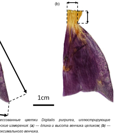
сованные цветки Digitalis purpurea, иллюстрирующие
кие измерения: (
a
) — длина и высота венчика целиком; (
b
) —
оксимального венчика.