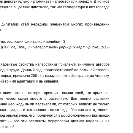
ов действительно напоминает наперсток или колокол. В ночное
ячутся в цветках дигиталис, так как температура в них гораздо
 дигиталис стал нередким элементом многих произведений
а.
Ван Гог, 1890) и «Наперстянки» (Фридрих Карл Фриске, 1912-
 ядовитые свойства наперстянки привлекли внимание авторов
годня труда. Данный вид, произрастающий по большей степени
морья, примерно 200 лет назад попал в Центральную Америку,
ий во имя адаптации и выживания.
птации стала потеря прежних опылителей, которые не
ие через океан вместе с растением. Для многих растений
нно необходимыми партнерами, от которых зависит не только
растения, но и сохранность всего вида. Учитывая это, многие
под опылителей, что проявляется в морфологических признаках
ромат — все эти элементы морфологии цветков нацелены на
лителей.