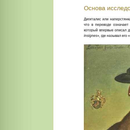
Основа исслед
Дигиталис или наперстянк
что в переводе означает
который впервые описал д
insignes
», где называл его «