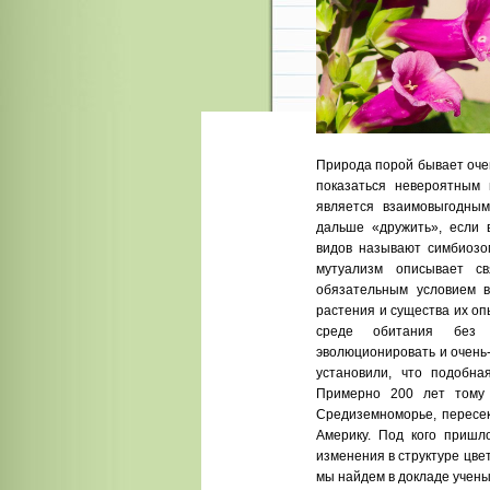
Природа порой бывает очен
показаться невероятным
является взаимовыгодным
дальше «дружить», если 
видов называют симбиозом
мутуализм описывает св
обязательным условием 
растения и существа их оп
среде обитания без 
эволюционировать и очень-
установили, что подобна
Примерно 200 лет тому 
Средиземноморье, пересек
Америку. Под кого пришло
изменения в структуре цве
мы найдем в докладе учены