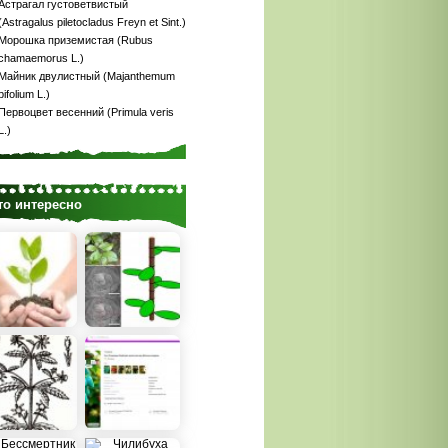
Астрагал густоветвистый
(Astragalus piletocladus Freyn et Sint.)
Морошка приземистая (Rubus
chamaemorus L.)
Майник двулистный (Majanthemum
bifolium L.)
Первоцвет весенний (Primula veris
L.)
то интересно