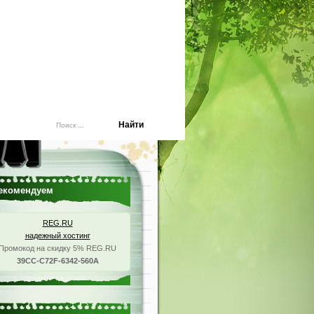
екомендуем
REG.RU
надежный хостинг
Промокод на скидку 5% REG.RU
39CC-C72F-6342-560A