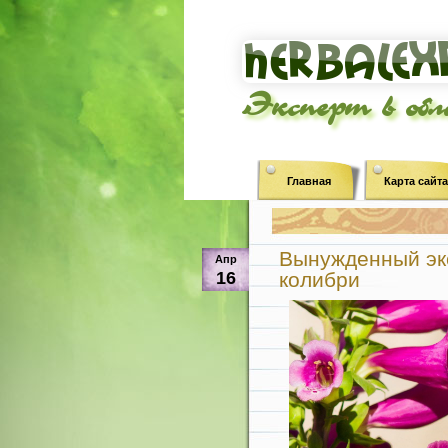
Эксперт в об
Главная
Карта сайта
Вынужденный экс
Апр
16
колибри