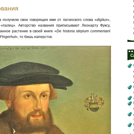
ования
а получили свое говорящее имя от латинского слова «
digitus
»,
 «палец». Авторство названия приписывают Леонарту Фуксу,
анное растение в своей книге «
De historia stirpium commentarii
Fingerhut
», то бишь наперсток.
С