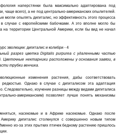
рфология наперстянки была максимально адаптирована под
и, чаще всего), а не под центрально-американских опылителей.
ые могли опылять дигиталис, но эффективность этого процесса
 в случае с европейскими бабочками. А это вполне могло бы
а на территории Центральной Америки, если бы вид не начал
ный разрез цветка Digitalis purpurea с удаленными частью
. Цветочные нектарники расположены у основания завязи, в
асти трубки венчика.
волюционные изменения растения, дабы соответствовать
 редкостью. Однако в случае с дигиталисом эта адаптация
о. Следовательно, изучение разницы между видами дигиталиса
нтрально-американским) позволяет лучше понять механизмы
меняться, насекомые и в Африке насекомые. Однако после
 Америку дигиталис столкнулся с совершенно новым типом
Именно из-за этих прытких птичек бедному растению пришлось
ции.