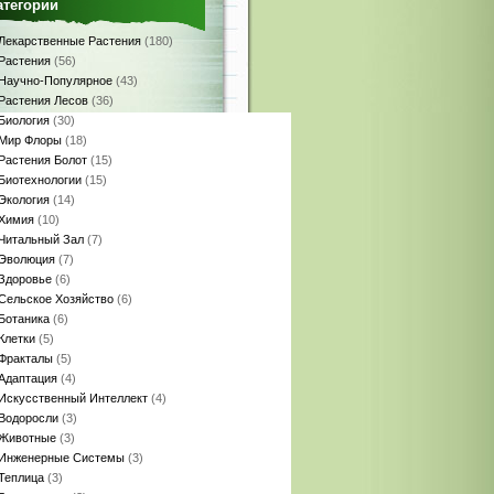
атегории
Лекарственные Растения
(180)
Растения
(56)
Научно-Популярное
(43)
Растения Лесов
(36)
Биология
(30)
Мир Флоры
(18)
Растения Болот
(15)
Биотехнологии
(15)
Экология
(14)
Химия
(10)
Читальный Зал
(7)
Эволюция
(7)
Здоровье
(6)
Сельское Хозяйство
(6)
Ботаника
(6)
Клетки
(5)
Фракталы
(5)
Адаптация
(4)
Искусственный Интеллект
(4)
Водоросли
(3)
Животные
(3)
Инженерные Системы
(3)
Теплица
(3)