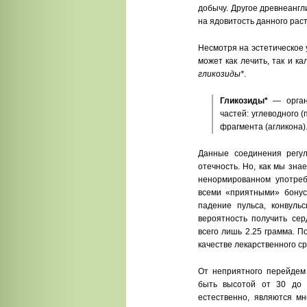
добычу. Другое древнеангл
на ядовитость данного рас
Несмотря на эстетическое 
может как лечить, так и к
гликозиды*
.
Гликозиды*
— органи
частей: углеводного 
фрагмента (агликона)
Данные соединения регу
отечность. Но, как мы зна
ненормированном употреб
всеми «приятными» бонуса
падение пульса, конвуль
вероятность получить се
всего лишь 2.25 грамма. 
качестве лекарственного с
От неприятного перейдем 
быть высотой от 30 до 
естественно, являются м