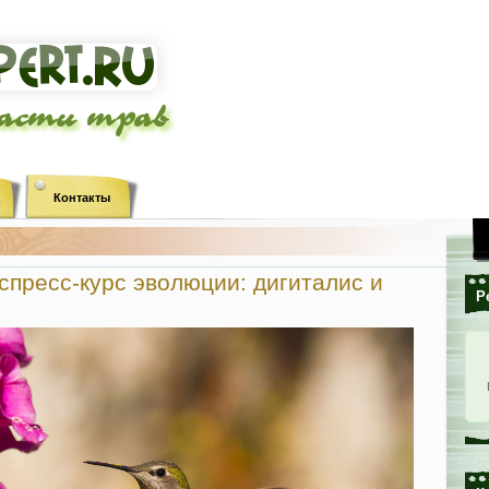
ласти трав
Контакты
пресс-курс эволюции: дигиталис и
Р