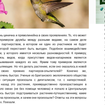
К
ь цинична и прямолинейна в своих проявлениях. То, что может
 примером дружбы между разными видами, на самом деле
 партнерством, в котором ни один из участников не будет
второй перестанет быть выгоден. Подобное взаимодействие
, у которого имеется несколько разновидностей. К примеру,
язь видов, когда присутствие видов-напарников является
выживания каждого из них. Ярким тому примером являются
ыляющие. Но что делать растению, если оно оказалось в новой
своих прежних партнеров-опылителей? Конечно же,
очень быстро. Ученые из Британского экологического общества
я ситуация произошла с дигиталисом, т.е. с наперстянкой.
назад это растение, преимущественно произрастающее в
ло океан (не без помощи человека) и попало в Центральную
сь быстро подстраиваться растению-путешественнику, какие
тка произошли, и зачем они произошли? Ответы на эти вопросы
х. Поехали.