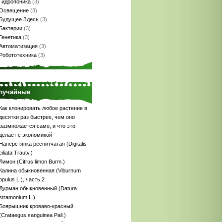
Гидропоника
(3)
Освещение
(3)
Будущее Здесь
(3)
Бактерии
(3)
Генетика
(3)
Автоматизация
(3)
Робототехника
(3)
лучайные
Как клонировать любое растение в
десятки раз быстрее, чем оно
размножается само, и что это
делает с экономикой
Наперстянка реснитчатая (Digitalis
ciliata Trautv.)
Лимон (Citrus limon Burm.)
Калина обыкновенная (Viburnum
opulus L.), часть 2
Дурман обыкновенный (Datura
stramonium L.)
Боярышник кроваво-красный
(Crataegus sanguinea Pall.)