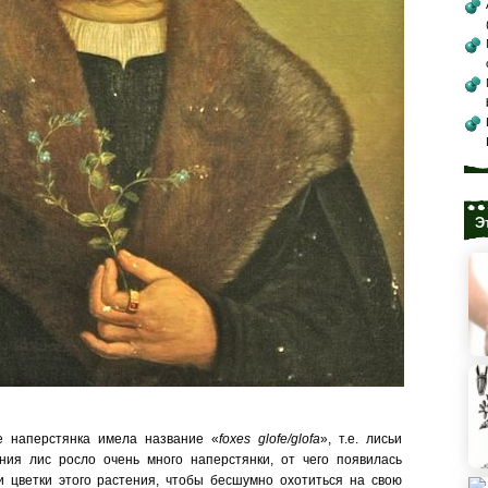
Э
е наперстянка имела название «
foxes glofe/glofa
», т.е. лисьи
ния лис росло очень много наперстянки, от чего появилась
и цветки этого растения, чтобы бесшумно охотиться на свою