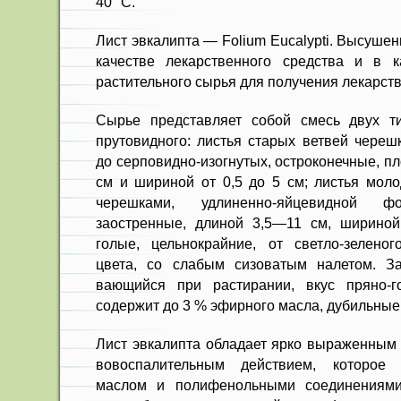
40 °С.
Лист эвкалипта — Folium Eucalypti. Высуше
ка­честве лекарственного средства и в ка
растительного сырья для получения лекарст
Сырье представляет собой смесь двух ти
прутовидного: листья старых ветвей череш
до серповид­но-изогнутых, остроконечные, пл
см и шириной от 0,5 до 5 см; листья моло
черешками, удли­ненно-яйцевидной
заостренные, длиной 3,5—11 см, шири­но
голые, цельнокрайние, от светло-зеленого
цвета, со слабым сизова­тым налетом. З
вающийся при растирании, вкус пряно-го
содержит до 3 % эфирного масла, дубильные
Лист эвкалипта обладает ярко выраженным 
вовоспалительным действием, которое
маслом и полифенольными соединениями