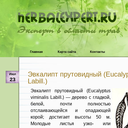
Эксперт в области трав
Главная
Карта сайта
Контакты
Эвкалипт прутовидный (Eucalypt
Июл
23
Labill.)
Эвкалипт прутовидный (Eucalyptus
viminalis Labill.) — дерево с гладкой,
белой, почти пол­ностью
отслаивающейся и опадаю­щей
корой; достигает высоты 50 м.
Молодые листья узко- или