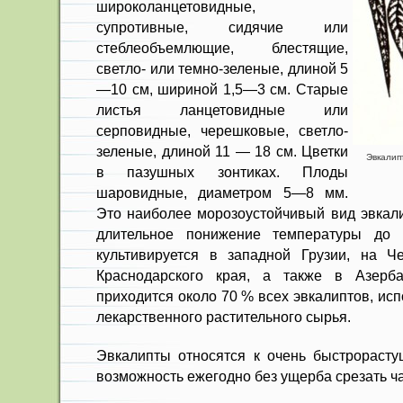
широколан­цетовидные,
супротивные, сидячие или
стеблеобъемлющие, блестящие,
светло- или темно-зеленые, длиной 5
—10 см, шириной 1,5—3 см. Старые
листья ланцетовидные или
серповидные, че­решковые, светло-
зеленые, длиной 11 — 18 см. Цветки
Эвкалипт
в пазушных зонтиках. Плоды
шаровидные, диаметром 5—8 мм.
Это наиболее морозоустойчивый вид эвкали
длительное понижение температуры д
культивируется в западной Грузии, на Ч
Краснодарского края, а также в Азер­
приходится около 70 % всех эвкалиптов, исп
лекарственного растительного сырья.
Эвкалипты относятся к очень быс­трорасту
воз­можность ежегодно без ущерба срезать ча