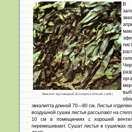
В 
за
эв
ап
мак
эфи
ли
ра
сел
Чер
ра
ор
мер
вы
Эвкалипт прутовидный (Eucalyptus viminalis Labill.)
обл
эвкалипта длиной 70—80 см. Листья отделяют
воздушной суш­ки листья рассыпают на стел
10 см в поме­щениях с хорошей вентил
перемешивают. Сушат листья в сушилках п