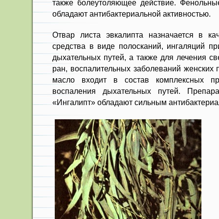
также болеутоляющее дей­ствие. Фенольные
обладают антибактериальной активностью.
Отвар листа эвкалипта назначает­ся в кач
средст­ва в виде полосканий, ингаляций п
дыхательных путей, а также для лечения с
ран, воспалительных заболеваний женских 
масло входит в состав комплексных пр
воспаления дыхательных путей. Пре­па
«Ингалипт» обладают сильным антибактериа