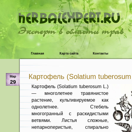
Эксперт в области трав
Главная
Карта сайта
Контакты
Картофель (Solatium tuberosum 
Мар
29
Картофель (Solatium tuberosum L.)
— многолетнее травянистое
растение, культивируемое как
однолетнее. Сте­бель
многогранный с раскидистыми
ветвями. Листья сложные,
непарнопе­ристые, спирально