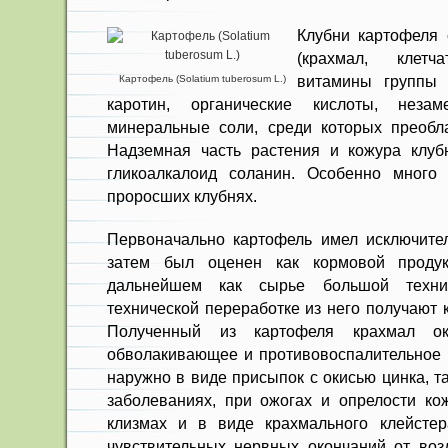
Клубни картофеля 
(крахмал, клетча
витамины группы 
Картофель (Solatium tuberosum L.)
каротин, орга­нические кислоты, незам
минеральные соли, среди которых преобл
Надземная часть растения и кожура клуб
гликоалкалоид соланин. Особенно много
проросших клуб­нях.
Первоначально картофель имел исключите
за­тем был оценен как кормовой проду
дальнейшем как сырье большой техни
технической переработке из него получают к
Полученный из картофеля крахмал ока
обволакиваю­щее и противовоспалительное 
наружно в виде присыпок с окисью цинка, та
заболеваниях, при ожогах и опрелости ко
клизмах и в виде крах­мального клейсте
чувствительных нервных окончаний от во