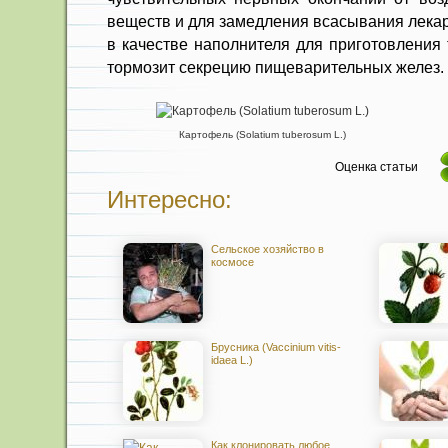
веществ и для замедления всасывания лека
в качестве напол­нителя для приготовления
тормозит секрецию пи­щеварительных желез.
Картофель (Solatium tuberosum L.)
Оценка статьи
Интересно:
Сельское хозяйство в
космосе
Брусника (Vaccinium vitis-
idaea L.)
Как клонировать любое