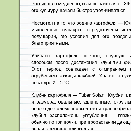
России шло медленно, и лишь на­чиная с 1840
его культуру, начали быстро уве­личиваться.
Несмотря на то, что родина кар­тофеля — Ю
мышленные культуры сосредоточены иск
полушарии, где условия для его возделы
благоприятными.
Убирают картофель осенью, вруч­ную 
способом после достижения клубнями физи
Этот период совпа­дает с отмиранием 
огрубением кожицы клубней. Хранят в сух
пературе 2—5 °С.
Клубни картофеля — Tuber Solani. Клубни п
и размера: овальные, удлиненные, округ­л
белого до соломенно-желтого и красно-фиол
клубня распо­ложены углубления — глазки
обычно по три почки, при прорастании дающи
белая, кремовая или желтая.