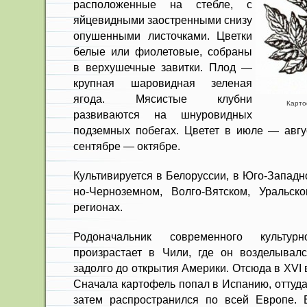
расположенные на стебле, с
яйцевидными заостренными снизу
опушенными листочками. Цвет­ки
белые или фиолетовые, собраны
в верхушечные завитки. Плод —
круп­ная шаровидная зеленая
ягода. Мя­систые клубни
Карто
развиваются на шнуровидных
подземных побегах. Цветет в июле — авгу
сентябре — октябре.
Культивируется в Белоруссии, в Юго-Западн
но-Черноземном, Волго-Вятском, Ураль­с
регионах.
Родоначальник современного культур
произрастает в Чили, где он возделывал
задолго до открытия Америки. Отсюда в XVI в
Сначала картофель по­пал в Испанию, оттуд
затем распространился по всей Европе. 