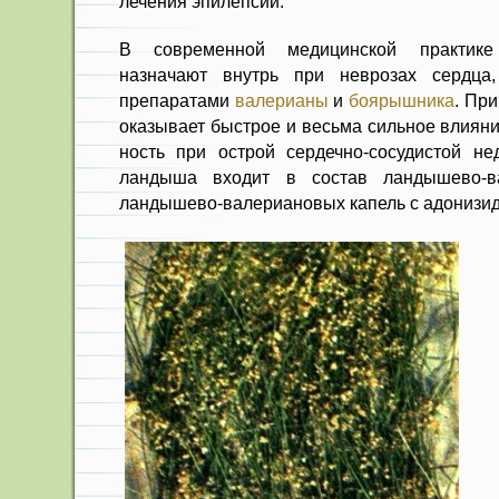
лечения эпилепсии.
В современной медицинской прак­тик
назначают внутрь при неврозах сердца
препаратами
валерианы
и
боярышника
. Пр
оказывает быстрое и весьма сильное влияни
ность при острой сердечно-сосудистой нед
ландыша входит в состав ландышево-в
ландышево-валериановых капель с адонизи