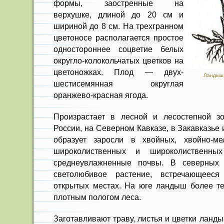
формы, заостренные на
верхушке, длиной до 20 см и
шириной до 8 см. На трехгранном
цветоносе располагается прос­тое
одностороннее соцветие белых
округло-колокольчатых цветков на
цве­тоножках. Плод — двух-
Ландыш
шестисемянная округлая
оранжево-красная ягода.
Произрастает в лесной и лесостеп­ной з
России, на Северном Кавказе, в Закавказье
образует за­росли в хвойных, хвойно-ме
широколиственных и ши­роколиственных
среднеувлажненные почвы. В северных
светолюбивое растение, встречающееся
открытых местах. На юге ландыш более те
плотным пологом леса.
Заготавливают траву, листья и цветки ланды