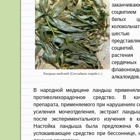
заканчи
соцветием
белых ц
колокольча
шестью
представляе
соцветий
растения
сердечных 
флавоноид
Ландыш майский (Convallaria majalis L.)
алкалоидов
В народной медицине ландыш при­менял
противо­лихорадочное средство. В кач
препарата, применяемого при нарушениях се
усиления мочеотделения, экс­тракт ланды
после экспериментального изучения в к
Настойка лан­дыша была предложена Ф.
успокаивающее средство при бессоннице, 