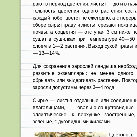
рают в период цветения, листья — до и в на
тельность цветения одного растения сост
каждый по­бег цветет не ежегодно, а с переры
сборе сырья траву и листья срезают ножниц
почвы, а соцветия — отступая 3 см ниже п
сушат в сушилках при темпера­туре 40—50 
слоем в 1—2 растения. Выход сухой травы и
— 13—14%.
Для сохранения зарослей лан­дыша необход
развитые экземпляры: не менее одного
обрывать или выдергивать растение. Повтор
заросли допустимы через 3—4 года.
Сырье — листья отдельные или соеди­ненн
влагали­щами, овально-ланцетовидн
эллиптические, к верхушке заостренные,
зеленые, с дуговидными жилками.
Цветоносы 