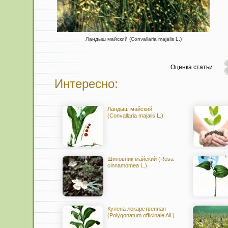
Ландыш майский (Convallaria majalis L.)
Оценка статьи
Интересно:
Ландыш майский
(Convallaria majalis L.)
Шиповник майский (Rosa
cinnamomea L.)
Купена лекарственная
(Polygonatum officinale All.)