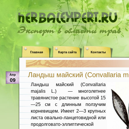
Эксперт в области трав
Главная
Карта сайта
Контакты
Ландыш майский (Convallaria maj
Апр
09
Ландыш майский (Convallaria
majalis L.) — многолетнее
травянистое растение вы­сотой 15
—25 см с длинным ползучим
корневищем. Имеет 2—3 круп­ных
листа овально-ланцетовидной или
продолговато-эллиптической