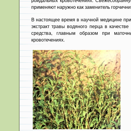
роидальных кровотечениях. Свежесоб­ранну
приме­няют наружно как заменитель горчич­ни
В настоящее время в научной ме­дицине пр
экстракт травы водяного перца в ка­честв
средст­ва, главным образом при маточ
кровотечениях.