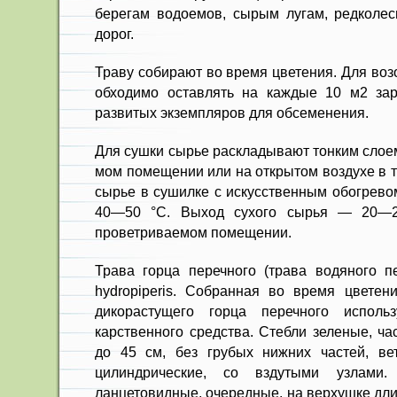
берегам во­доемов, сырым лугам, редколе
дорог.
Траву собирают во время цвете­ния. Для во
обходимо оставлять на каждые 10 м2 зар
развитых экземпляров для обсеменения.
Для сушки сырье раскладывают тонким слое
мом помещении или на открытом воз­духе в 
сырье в сушилке с искусственным обогрево
40—50 °С. Выход сухого сырья — 20—22
проветриваемом помещении.
Трава горца перечного (трава водяного п
hydropiperis. Собранная во время цветен
дикорастущего горца перечного исполь
карственного средства. Стебли зеле­ные, ч
до 45 см, без грубых нижних частей, вет
цилиндрические, со вздутыми узлами. 
ланцетовидные, очередные, на верхушке дли