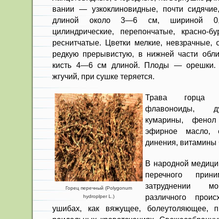
вании — узкоклиновидные, почти сидя­чие,
длиной около 3—6 см, шириной 0,
цилиндрические, перепонча­тые, красно-б
реснитчатые. Цветки мелкие, невзрач­ные,
редкую прерывистую, в нижней части обли
кисть 4—6 см длиной. Плоды — орешки. За
жгучий, при сушке теряется.
Трава горца п
флавоноиды, д
кумарины, фенол
эфирное масло, с
динения, витамины С
В народной медици
перечного прин
затруднении мо
Горец перечный (Polygonum
различного проис
hydroplper L.)
ушибах, как вяжущее, боле­утоляющее, 