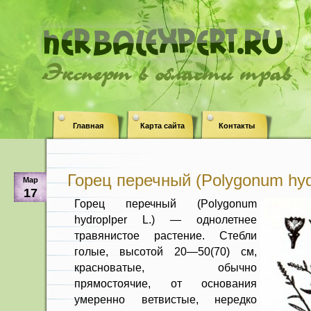
Эксперт в области трав
Главная
Карта сайта
Контакты
Горец перечный (Polygonum hydr
Мар
17
Горец перечный (Polygonum
hydroplper L.) — однолетнее
травянистое растение. Стебли
голые, высотой 20—50(70) см,
красноватые, обычно
прямостоячие, от основания
умеренно ветвистые, нередко