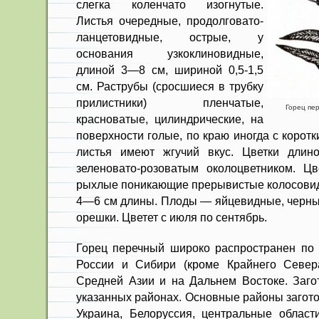
слегка коленчато изогнутые.
Листья очередные, продолговато-
ланцетовид­ные, острые, у
основания узкоклино­видные,
длиной 3—8 см, шириной 0,5-1,5
см. Раструбы (сросшиеся в трубку
прилистники) пленчатые,
Горец пер
красноватые, цилиндрические, на
поверхности голые, по краю иногда с корот
листья имеют жгучий вкус. Цветки дли
зеленовато-розоватым околоцветником. Ц
рыхлые по­никающие прерывистые колосовид
4—6 см длины. Плоды — яйцевидные, черные
орешки. Цветет с июля по сентябрь.
Горец перечный широко распрост­ранен по 
России и Сибири (кроме Крайнего Севера
Средней Азии и на Дальнем Востоке. Заго
указанных районах. Основные районы загот
Украина, Белоруссия, центральные облас