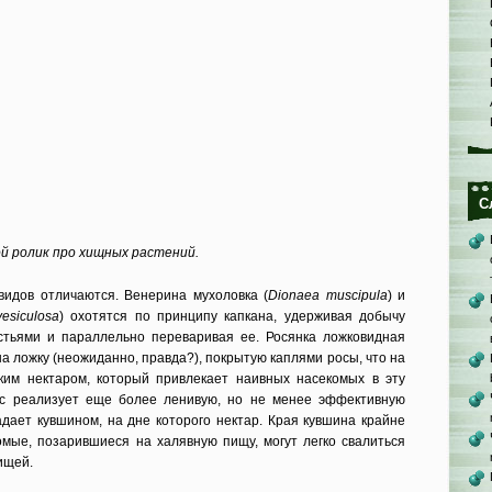
С
й ролик про хищных растений.
идов отличаются. Венерина мухоловка (
Dionaea muscipula
) и
esiculosa
) охотятся по принципу капкана, удерживая добычу
стьями и параллельно переваривая ее. Росянка ложковидная
на ложку (неожиданно, правда?), покрытую каплями росы, что на
ким нектаром, который привлекает наивных насекомых в эту
ес реализует еще более ленивую, но не менее эффективную
адает кувшином, на дне которого нектар. Края кувшина крайне
комые, позарившиеся на халявную пищу, могут легко свалиться
ищей.