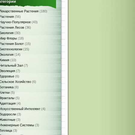
атегории
Лекарственные Растения
(180)
Растения
(56)
Научно-Популярное
(43)
Растения Лесов
(36)
Биология
(30)
Мир Флоры
(18)
Растения Болот
(15)
Биотехнологии
(15)
Экология
(14)
Химия
(10)
Читальный Зал
(7)
Эволюция
(7)
Здоровье
(6)
Сельское Хозяйство
(6)
Ботаника
(6)
Клетки
(5)
Фракталы
(5)
Адаптация
(4)
Искусственный Интеллект
(4)
Водоросли
(3)
Животные
(3)
Инженерные Системы
(3)
Теплица
(3)