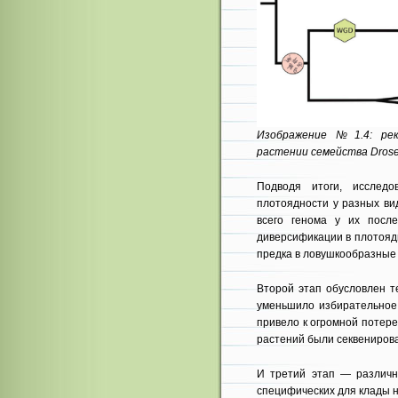
Изображение №1.4: рек
растении семейства Drose
Подводя итоги, исслед
плотоядности у разных ви
всего генома у их посл
диверсификации в плотояд
предка в ловушкообразные 
Второй этап обусловлен т
уменьшило избирательное
привело к огромной потере
растений были секвениров
И третий этап — различ
специфических для клады 