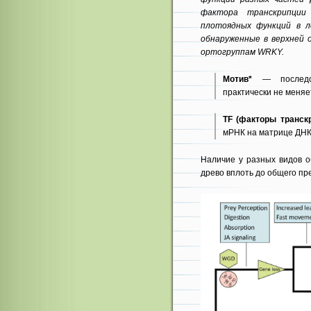
фактора транскрипции
плотоядных функций в ло
обнаруженные в верхней 
ортогруппам WRKY.
Мотив*
— последова
практически не меняе
TF (факторы транскр
мРНК на матрице ДНК
Наличие у разных видов о
древо вплоть до общего пр