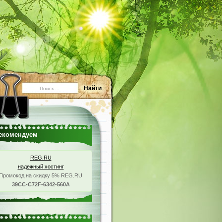
екомендуем
REG.RU
надежный хостинг
Промокод на скидку 5% REG.RU
39CC-C72F-6342-560A