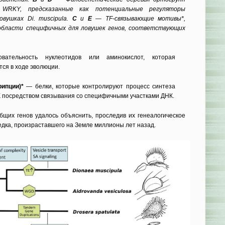
 WRKY, предсказанные как потенциальные регуляторы
вушках Di. muscipula.
С
и
Е
— TF-связывающие мотивы*,
области специфичных для ловушек генов, соответствующих
тельность нуклеотидов или аминокислот, которая
тся в ходе эволюции.
ипции)*
— белки, которые контролируют процесс синтеза
 посредством связывания со специфичными участками ДНК.
бщих генов удалось объяснить, проследив их генеалогическое
едка, произраставшего на Земле миллионы лет назад.