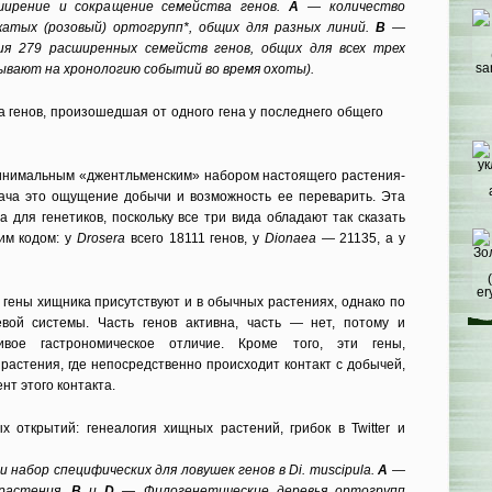
ширение и сокращение семейства генов.
А
— количество
жатых (розовый) ортогрупп*, общих для разных линий.
В
—
ия 279 расширенных семейств генов, общих для всех трех
зывают на хронологию событий во время охоты).
 генов, произошедшая от одного гена у последнего общего
инимальным «джентльменским» набором настоящего растения-
ача это ощущение добычи и возможность ее переварить. Эта
 для генетиков, поскольку все три вида обладают так сказать
им кодом: у
Drosera
всего 18111 генов, у
Dionaea
— 21135, а у
 гены хищника присутствуют и в обычных растениях, однако по
вой системы. Часть генов активна, часть — нет, потому и
ивое гастрономическое отличие. Кроме того, эти гены,
растения, где непосредственно происходит контакт с добычей,
нт этого контакта.
и набор специфических для ловушек генов в Di. muscipula.
А
—
растения.
В
и
D
— Филогенетические деревья ортогрупп