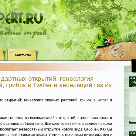
ласти трав
Контакты
дартных открытий: генеалогия
Р
 грибок в Twitter и веселящий газ из
ходит множество исследований и открытий, степень важности и
о оценивать объективно. Для кого-то нет ничего важнее поисков
 посчитает невероятным открытие нового вида бабочек. Как бы
важны, все открытия нужны. Сегодня мы с вами познакомимся с