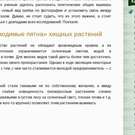
К
ых ученым удалось распознать генетические общие маркеры
 новый вид грибка по фотографии и установить связь между
азом. Думаю, не стоит судить, что из этого важнее, а стоит
ся с докладами всех исследований. Поехали.
родимые пятна» хищных растений
ство растений не обладают кровожадным нравом, а их
почтения ограничиваются солнечным светом, водой и
в почве. Для многих видов такой диеты более чем достаточно,
онах своего произрастания. Однако в ходе эволюции некоторые
 с тем, с чем часто сталкивается молодой предприниматель — с
ний стали таковыми не по собственному желанию, а ввиду
в: слабая освещенность (низкорослым растениям сложно
еревьями в густом лесу за солнечный свет), плохая почва и т.д.
и кого-то крупнее) позволяет этим растениям выживать.