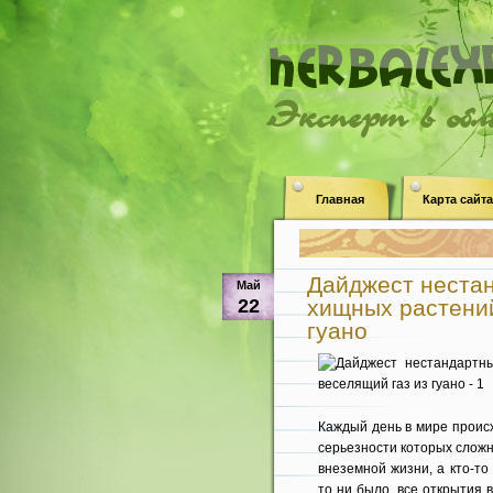
Эксперт в об
Главная
Карта сайта
Дайджест нестан
Май
22
хищных растений,
гуано
Каждый день в мире проис
серьезности которых сложн
внеземной жизни, а кто-то
то ни было, все открытия 