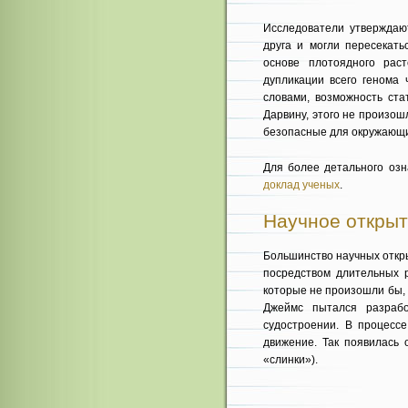
Исследователи утверждают
друга и могли пересекать
основе плотоядного рас
дупликации всего генома 
словами, возможность ста
Дарвину, этого не произош
безопасные для окружающи
Для более детального озн
доклад ученых
.
Научное открыти
Большинство научных откры
посредством длительных р
которые не произошли бы, е
Джеймс пытался разраб
судостроении. В процесс
движение. Так появилась
«слинки»).