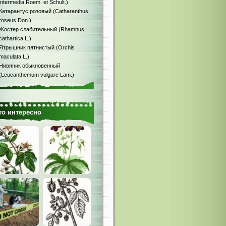
intermedia Roem. et Schult.)
Катарантус розовый (Catharanthus
roseus Don.)
Жостер слабительный (Rhamnus
cathartica L.)
Ятрышник пятнистый (Orchis
maculata L.)
Нивяник обыкновенный
(Leucanthemum vulgare Lam.)
то интересно