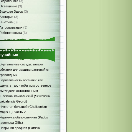
Гидропоника
(3)
Освещение
(3)
Будущее Здесь
(3)
Бактерии
(3)
Генетика
(3)
Автоматизация
(3)
Робототехника
(3)
лучайные
Виртуальные соседи: запахи
обманки для защиты растений от
травоядных
Вариативность органики: как
сделать так, чтобы искусственное
выглядело естественным
Шлемник байкальский (Scutellaria
baicalensis Georgi)
Чистотел большой (Chelidonium
majus L.), часть 2
Черемуха обыкновенная (Padus
racemosa Gilib.)
Патриния средняя (Patrinia