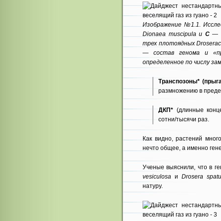
Изображение №1.1. Иссле
Dionaea muscipula и
С
— D
трех плотоядных Droserac
— состав генома и «п
определенное по числу за
Транспозоны* (прыг
размножению в преде
ДКП*
(длинные конц
сотни/тысячи раз.
Как видно, растений мног
нечто общее, а именно ген
Ученые выяснили, что в ге
vesiculosa
и
Drosera spatu
натуру.