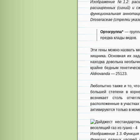
Изображение №1.2: рас
расширенных (синий) и с
функциональная аннотац
Droseraceae (стрелки ука
Ортогруппа*
— группа
предка клады видов.
Эти гены можно назвать м
хищника. Основная их зад
находка довольна необычна
крайне бедным генетическ
Aldrovanda
— 25123.
Любопытно также и то, что
большей степени в корне
возникает столь отчетл
расположенные в участках 
активируются только в моме
Изображение 1.3. Функция 
функции разных частей 