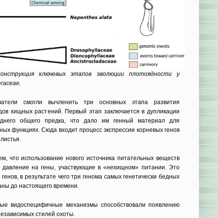
онструкция ключевых этапов эволюции плотоядности у
raceae.
ователи смогли вычленить три основных этапа развития
дов хищных растений. Первый этап заключается в дупликации
еднего общего предка, что дало им генный материал для
ных функциях. Сюда входит процесс экспрессии корневых генов
листья.
ем, что использование нового источника питательных веществ
 давление на гены, участвующие в «нехищном» питании. Это
 генов, в результате чего три генома самых генетически бедных
аны до настоящего времени.
ные видоспецифичные механизмы способствовали появлению
независимых стилей охоты.