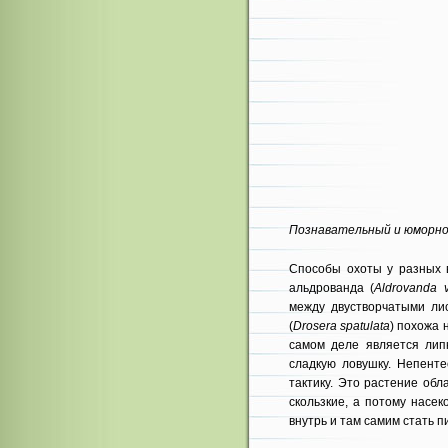
Познавательный и юморно
Способы охоты у разных в
альдрованда (
Aldrovanda v
между двустворчатыми ли
(
Drosera spatulata
) похожа 
самом деле является лип
сладкую ловушку. Непент
тактику. Это растение обл
скользкие, а потому насе
внутрь и там самим стать п