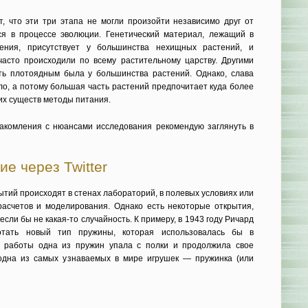
, что эти три этапа не могли произойти независимо друг от
ся в процессе эволюции. Генетический материал, лежащий в
тения, присутствует у большинства нехищных растений, и
часто происходили по всему растительному царству. Другими
ть плотоядным была у большинства растений. Однако, слава
ло, а потому большая часть растений предпочитает куда более
х существ методы питания.
акомления с нюансами исследования рекомендую заглянуть в
е через Twitter
тий происходят в стенах лабораторий, в полевых условиях или
асчетов и моделирования. Однако есть некоторые открытия,
сли бы не какая-то случайность. К примеру, в 1943 году Ричард
отать новый тип пружины, которая использовалась бы в
е работы одна из пружин упала с полки и продолжила свое
 одна из самых узнаваемых в мире игрушек — пружинка (или