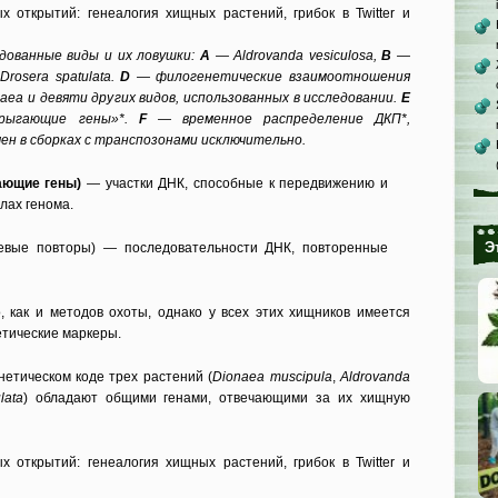
дованные виды и их ловушки:
А
— Aldrovanda vesiculosa,
В
—
rosera spatulata.
D
— филогенетические взаимоотношения
aea и девяти других видов, использованных в исследовании.
Е
рыгающие гены»*.
F
— временное распределение ДКП*,
мен в сборках с транспозонами исключительно.
ающие гены)
— участки ДНК, способные к передвижению и
лах генома.
Э
евые повторы) — последовательности ДНК, повторенные
о, как и методов охоты, однако у всех этих хищников имеется
етические маркеры.
нетическом коде трех растений (
Dionaea muscipula
,
Aldrovanda
lata
) обладают общими генами, отвечающими за их хищную