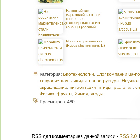
На российских
маркетплейсах стали
появляться
сгенерированные ИИ
саженцы растений
Морошка приземистая
(Rubus chamaemorus L.)
Категория:
Биотехнологии
,
Блог компании ua-ho
лавролистная
,
липиды
,
наноструктуры
,
Научно-
окрашивание
,
пигментация
,
птицы
,
растения
,
с
Физика
,
фрукты
,
Химия
,
ягоды
Просмотров: 480
RSS для комментариев данной записи -
RSS 2.0
.