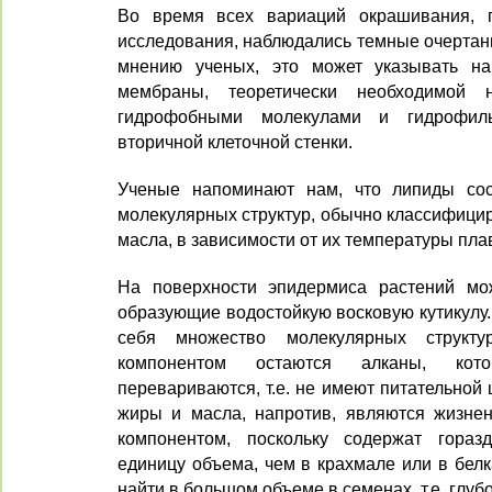
Во время всех вариаций окрашивания, 
исследования, наблюдались темные очертани
мнению ученых, это может указывать на
мембраны, теоретически необходимой
гидрофобными молекулами и гидрофил
вторичной клеточной стенки.
Ученые напоминают нам, что липиды сос
молекулярных структур, обычно классифицир
масла, в зависимости от их температуры пла
На поверхности эпидермиса растений мож
образующие водостойкую восковую кутикулу.
себя множество молекулярных структ
компонентом остаются алканы, кот
перевариваются, т.е. не имеют питательной 
жиры и масла, напротив, являются жизн
компонентом, поскольку содержат гора
единицу объема, чем в крахмале или в бел
найти в большом объеме в семенах, т.е. глуб