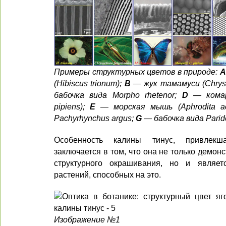
Примеры структурных цветов в природе:
А
(Hibiscus trionum);
В
— жук тамамуси (Chrysoc
бабочка вида Morpho rhetenor;
D
— комар
pipiens);
Е
— морская мышь (Aphrodita ac
Pachyrhynchus argus;
G
— бабочка вида Paride
Особенность калины тинус, привлекш
заключается в том, что она не только демо
структурного окрашивания, но и являе
растений, способных на это.
Изображение №1