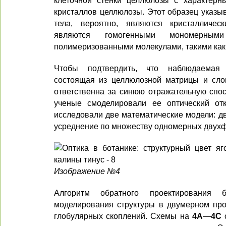
клеточной стенки целлюлозы с характерн
кристаллов целлюлозы. Этот образец указыв
тела, вероятно, являются кристаллическ
являются гомогенными мономерны
полимеризованными молекулами, такими как 
Чтобы подтвердить, что наблюдаемая 
состоящая из целлюлозной матрицы и сло
ответственна за синюю отражательную спо
ученые смоделировали ее оптический отк
исследовали две математические модели: д
усреднение по множеству одномерных двухф
Изображение №4
Алгоритм обратного проектирования 
моделирования структуры в двумерном про
глобулярных скоплений. Схемы на
4A
—
4C
с