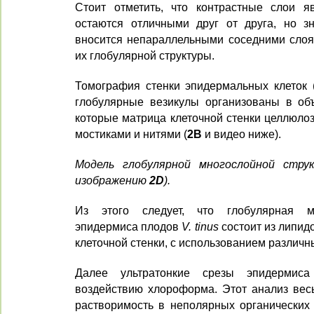
Стоит отметить, что контрастные слои я
остаются отличными друг от друга, но з
вносится непараллельными соседними сло
их глобулярной структуры.
Томография стенки эпидермальных клеток 
глобулярные везикулы организованы в об
которые матрица клеточной стенки целлюло
мостиками и нитями (
2B
и видео ниже).
Модель глобулярной многослойной стру
изображению
2D
).
Из этого следует, что глобулярная мн
эпидермиса плодов
V. tinus
состоит из липид
клеточной стенки, с использованием различн
Далее ультратонкие срезы эпидермиса
воздействию хлороформа. Этот анализ весь
растворимость в неполярных органических 