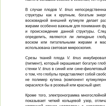
В случае плодов
V. tinus
непосредственна
структуры как к крупным, богатым энер
восковидной внешней кутикуле делает ра
жирами особенно важным для понимания фу
и происхождение данной структуры. След
определить, являются ли липидные гло
воском или питательными жирами и мас
использована световая микроскопия.
Срезы тканей плода
V. tinus
инкубировал
(пигмент), который окрашивает богатую гло
стенки
V. tinus
в синий или сине-фиолетовый 
о том, что глобулы представляют собой сво
не полимер кутина (компонент кутикуляр
окрасился бы в розовый или красный цвет.
Кроме того, электронограмма многослойной
показывает четкий кольцевой узор, отли