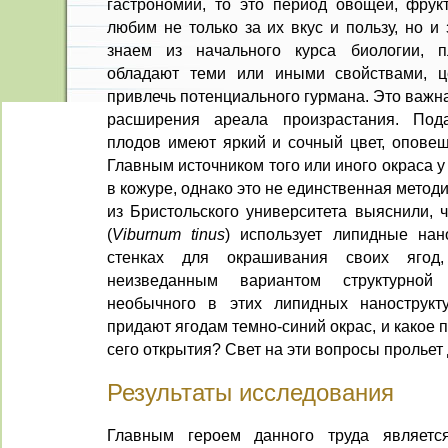
гастрономии, то это период овощей, фрук
любим не только за их вкус и пользу, но и
знаем из начального курса биологии, 
обладают теми или иными свойствами, ц
привлечь потенциального гурмана. Это важн
расширения ареала произрастания. Под
плодов имеют яркий и сочный цвет, оповещ
Главным источником того или иного окраса 
в кожуре, однако это не единственная мето
из Бристольского университета выяснили, 
(
Viburnum tinus
) использует липидные нан
стенках для окрашивания своих ягод
неизведанным вариантом структурной
необычного в этих липидных нанострукту
придают ягодам темно-синий окрас, и какое
сего открытия? Свет на эти вопросы прольет
Результаты исследования
Главным героем данного труда являетс