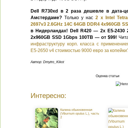
Dell R730xd в 2 раза дешевле в дата-це
Амстердаме?
Только у нас
2 х Intel Tet
2697v3 2.6GHz 14C 64GB DDR4 4x960GB SS
в Нидерландах!
Dell R420 — 2x E5-2430
2x960GB SSD 1Gbps 100TB — от $99!
Чита
инфраструктуру корп. класса c применение
Е5-2650 v4 стоимостью 9000 евро за копейки
Автор: Dmytro_Kikot
Оценка статьи
Интересно:
Калина обыкновенная
(Viburnum opulus L.), часть
2