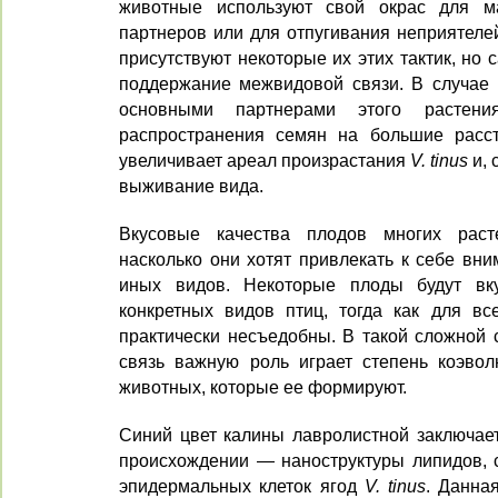
животные используют свой окрас для ма
партнеров или для отпугивания неприятеле
присутствуют некоторые их этих тактик, но
поддержание межвидовой связи. В случае
основными партнерами этого растени
распространения семян на большие расст
увеличивает ареал произрастания
V. tinus
и, 
выживание вида.
Вкусовые качества плодов многих раст
насколько они хотят привлекать к себе вн
иных видов. Некоторые плоды будут вк
конкретных видов птиц, тогда как для вс
практически несъедобны. В такой сложной 
связь важную роль играет степень коэво
животных, которые ее формируют.
Синий цвет калины лавролистной заключает
происхождении — наноструктуры липидов, 
эпидермальных клеток ягод
V. tinus
. Данна