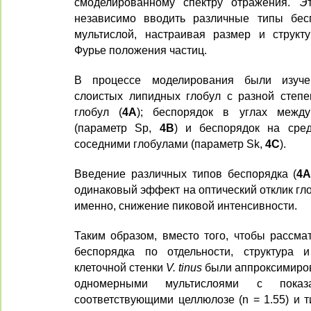
смоделированному спектру отражения. Эт
независимо вводить различные типы бес
мультислой, настраивая размер и структур
Фурье положения частиц.
В процессе моделирования были изучен
слоистых липидных глобул с разной степ
глобул (
4A
); беспорядок в углах межд
(параметр Sp,
4B
) и беспорядок на сре
соседними глобулами (параметр Sk,
4C
).
Введение различных типов беспорядка (
4
одинаковый эффект на оптический отклик гл
именно, снижение пиковой интенсивности.
Таким образом, вместо того, чтобы рассма
беспорядка по отдельности, структура 
клеточной стенки
V. tinus
были аппроксимиро
одномерными мультислоями с показа
соответствующими целлюлозе (n = 1.55) и 