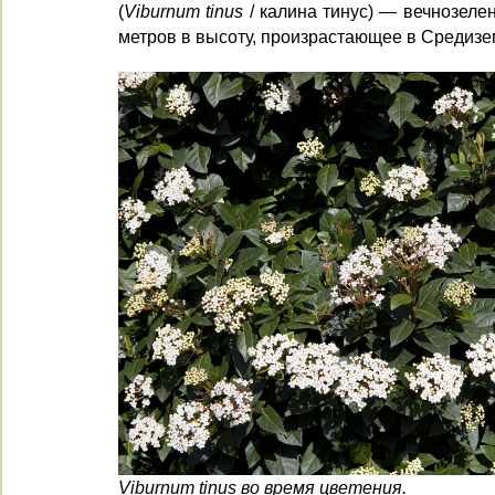
(
Viburnum tinus
/ калина тинус) — вечнозелен
метров в высоту, произрастающее в Средизе
Viburnum tinus во время цветения.