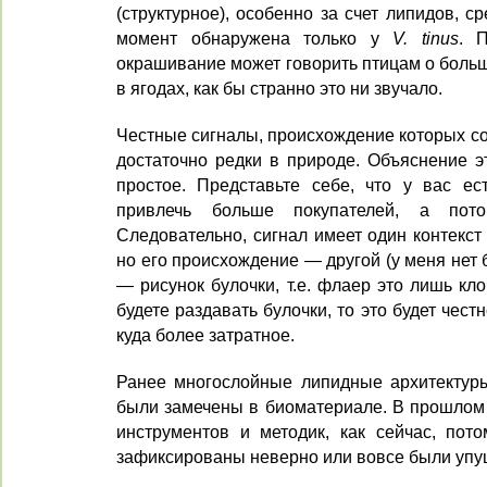
(структурное), особенно за счет липидов, 
момент обнаружена только у
V. tinus
. 
окрашивание может говорить птицам о боль
в ягодах, как бы странно это ни звучало.
Честные сигналы, происхождение которых соо
достаточно редки в природе. Объяснение э
простое. Представьте себе, что у вас ес
привлечь больше покупателей, а пот
Следовательно, сигнал имеет один контекст 
но его происхождение — другой (у меня нет 
— рисунок булочки, т.е. флаер это лишь кл
будете раздавать булочки, то это будет чест
куда более затратное.
Ранее многослойные липидные архитектуры
были замечены в биоматериале. В прошлом 
инструментов и методик, как сейчас, пот
зафиксированы неверно или вовсе были уп