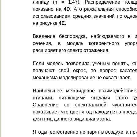
липиду (n = 1.47). Распределение тол
показано на
4D
. А отражательная способн
использованием средних значений по одно
на рисунке
4E
.
Введение беспорядка, наблюдаемого в и
сечения, в модель когерентного упоря
расширяет его спектр отражения.
Если модель позволила ученым понять, к
получают свой окрас, то вопрос касател
механизма моделирование не охватывает.
Наибольшее межвидовое взаимодейств
птицами, питающими ягодами этого уди
Сравнение со спектральной чувствите
показывает, что цвет ягод находится в пред
для птиц данного вида диапазона.
Ягоды, естественно не парят в воздухе, а пр