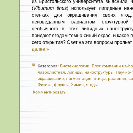
из Бристольского университета выяснили, 
(
Viburnum tinus
) использует липидные нан
стенках для окрашивания своих ягод
неизведанным вариантом структурной
необычного в этих липидных нанострукту
придают ягодам темно-синий окрас, и какое
сего открытия? Свет на эти вопросы прольет
далее »
Категория:
Биотехнологии
,
Блог компании ua-ho
лавролистная
,
липиды
,
наноструктуры
,
Научно-
окрашивание
,
пигментация
,
птицы
,
растения
,
с
Физика
,
фрукты
,
Химия
,
ягоды
Комментировать