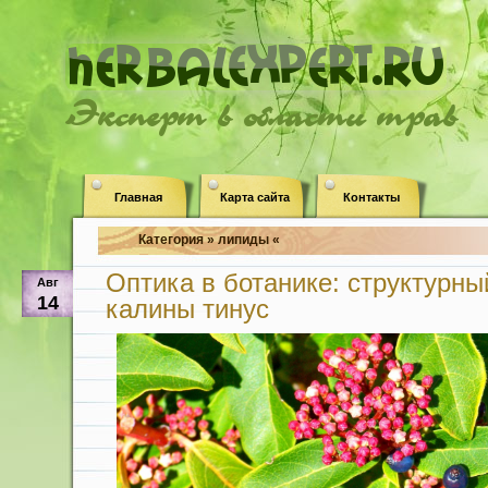
Эксперт в области трав
Главная
Карта сайта
Контакты
Категория » липиды «
Оптика в ботанике: структурны
Авг
14
калины тинус