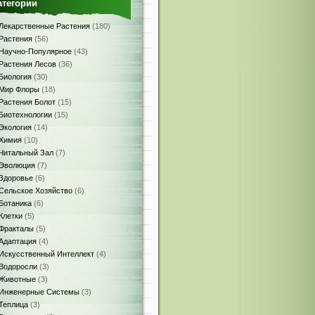
атегории
Лекарственные Растения
(180)
Растения
(56)
Научно-Популярное
(43)
Растения Лесов
(36)
Биология
(30)
Мир Флоры
(18)
Растения Болот
(15)
Биотехнологии
(15)
Экология
(14)
Химия
(10)
Читальный Зал
(7)
Эволюция
(7)
Здоровье
(6)
Сельское Хозяйство
(6)
Ботаника
(6)
Клетки
(5)
Фракталы
(5)
Адаптация
(4)
Искусственный Интеллект
(4)
Водоросли
(3)
Животные
(3)
Инженерные Системы
(3)
Теплица
(3)