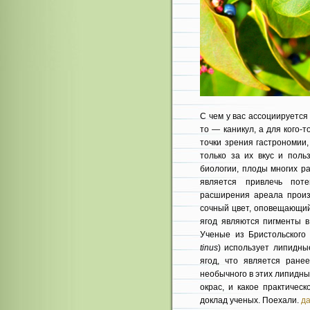
С чем у вас ассоциируется 
то — каникул, а для кого-
точки зрения гастрономии
только за их вкус и поль
биологии, плоды многих р
является привлечь пот
расширения ареала произ
сочный цвет, оповещающий 
ягод являются пигменты в
Ученые из Бристольского 
tinus
) использует липидны
ягод, что является ране
необычного в этих липидны
окрас, и какое практичес
доклад ученых. Поехали.
да