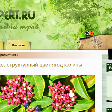
ласти трав
Контакты
вролистная «
ке: структурный цвет ягод калины
Р