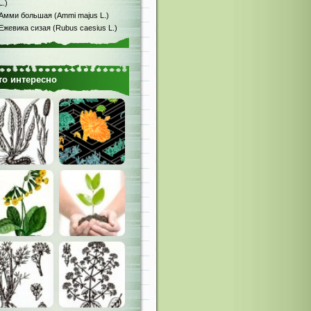
L.)
Амми большая (Ammi majus L.)
Ежевика сизая (Rubus caesius L.)
то интересно