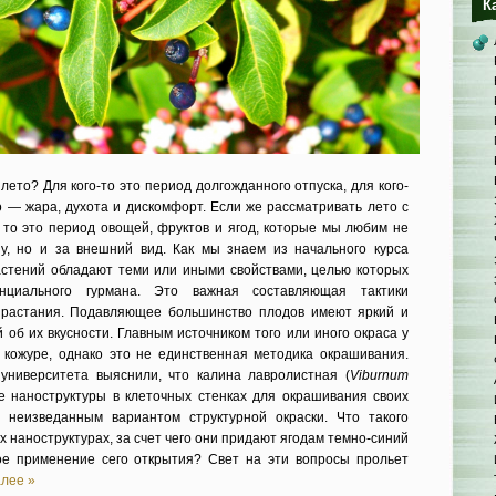
К
лето? Для кого-то это период долгожданного отпуска, для кого-
то — жара, духота и дискомфорт. Если же рассматривать лето с
, то это период овощей, фруктов и ягод, которые мы любим не
зу, но и за внешний вид. Как мы знаем из начального курса
астений обладают теми или иными свойствами, целью которых
енциального гурмана. Это важная составляющая тактики
растания. Подавляющее большинство плодов имеют яркий и
об их вкусности. Главным источником того или иного окраса у
 кожуре, однако это не единственная методика окрашивания.
университета выяснили, что калина лавролистная (
Viburnum
е наноструктуры в клеточных стенках для окрашивания своих
е неизведанным вариантом структурной окраски. Что такого
х наноструктурах, за счет чего они придают ягодам темно-синий
кое применение сего открытия? Свет на эти вопросы прольет
лее »