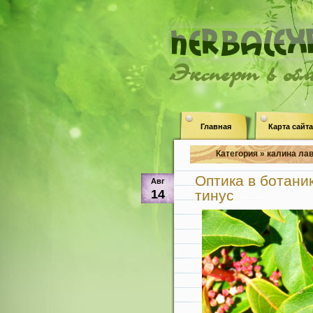
Эксперт в об
Главная
Карта сайта
Категория » калина ла
Оптика в ботани
Авг
14
тинус