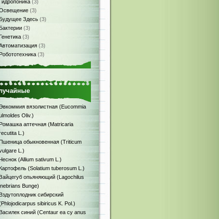
Гидропоника
(3)
Освещение
(3)
Будущее Здесь
(3)
Бактерии
(3)
Генетика
(3)
Автоматизация
(3)
Робототехника
(3)
лучайные
Эвкоммия вязолистная (Eucommia
ulmoldes Oliv.)
Ромашка аптечная (Matricaria
recutita L.)
Пшеница обыкновенная (Triticum
vulgare L.)
Чеснок (Allium sativum L.)
Картофель (Solatium tuberosum L.)
Зайцегуб опьяняющий (Lagochilus
inebrians Bunge)
Вздутоплодник сибирский
(Phlojodicarpus sibiricus K. Pol.)
Василек синий (Centaur ea су anus