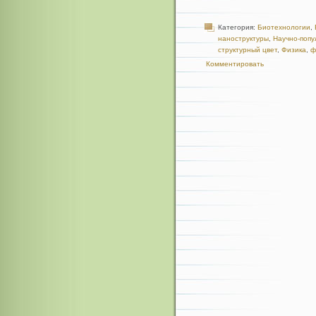
Категория:
Биотехнологии
,
наноструктуры
,
Научно-попу
структурный цвет
,
Физика
,
ф
Комментировать