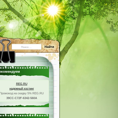
екомендуем
REG.RU
надежный хостинг
Промокод на скидку 5% REG.RU
39CC-C72F-6342-560A