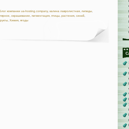
Блог компании ua-hosting.company
,
калина лавролистная
,
липиды
,
лярное
,
окрашивание
,
пигментация
,
птицы
,
растения
,
синий
,
рукты
,
Химия
,
ягоды
С