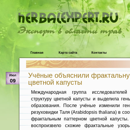
Эксперт в области трав
Главная
Карта сайта
Контакты
Учёные объяснили фрактальну
Июл
09
цветной капусты
Международная группа исследователей
структуру цветной капусты и выделила ген
образования. После учёные изменили ген
резуховидки Таля (Arabidopsis thaliana) в с
фрактальным паттерном цветной капусты.
воспроизвело схожие фрактальные узор