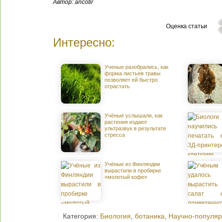
Автор: ancotir
Оценка статьи
Интересно:
Ученые разобрались, как
форма листьев травы
позволяет ей быстро
отрастать
Учёные услышали, как
растения издают
ультразвук в результате
стресса
Учёные из Финляндии
вырастили в пробирке
«молотый кофе»
Категория:
Биология
,
ботаника
,
Научно-популя