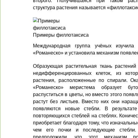
второго. Получившаяся при таком расп
структура растения называется «филлотакси
Примеры филлотаксиса
Международная группа учёных изучила г
«Романеско» и установила механизм появле
Образующая растительная ткань растений 
недифференцированных клеток, из кото
растения, расположенные по спирали. Ока
«Романеско» меристема образует бут
распуститься в цветы, но вместо этого появл
растут без листьев. Вместо них они наращ
появляются новые стебли. В результат
повторяющихся стеблей на стеблях. Кониче
приобретает благодаря тому, что изначальны
чем его почки и последующие стебли.
предположили, что этот механизм по