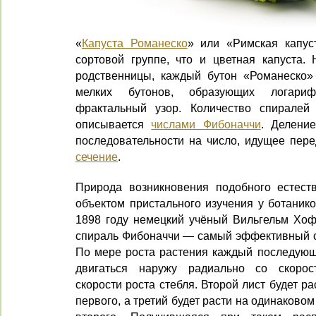
«
Капуста Романеско
» или «Римская капус
сортовой группе, что и цветная капуста. 
родственницы, каждый бутон «Романеско»
мелких бутонов, образующих логари
фрактальный узор. Количество спиралей
описывается
числами Фибоначчи
. Делени
последовательности на число, идущее пер
сечение
.
Природа возникновения подобного естест
объектом пристального изучения у ботаник
1898 году немецкий учёный Вильгельм Хоф
спираль Фибоначчи — самый эффективный сп
По мере роста растения каждый последующи
двигаться наружу радиально со скорос
скорости роста стебля. Второй лист будет р
первого, а третий будет расти на одинаковом