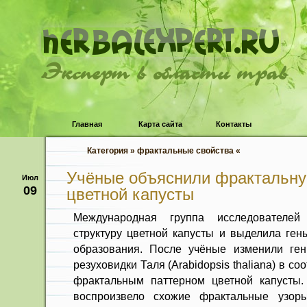
Эксперт в области трав
Главная
Карта сайта
Контакты
Категория » фрактальные свойства «
Учёные объяснили фрактальну
Июл
09
цветной капусты
Международная группа исследователей
структуру цветной капусты и выделила ген
образования. После учёные изменили ген
резуховидки Таля (Arabidopsis thaliana) в с
фрактальным паттерном цветной капусты.
воспроизвело схожие фрактальные узор