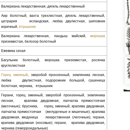
Валериана лекарственная, дягиль лекарственный
Аир болотный, вахта трехлистная, дягиль лекарственный,
цетрария исландская, любка двулистная, шиповник
коричный,
ятрышник
Валериана лекарственная, ландыш майский,
морошка
приземистая, белозор болотный
Ежевика сизая
Багульник болотный, морошка приземистая, росянка
круглолистная
Горец змеиный
, зверобой пронзенный, земляника лесная,
любка двулистная, подорожник большой, сушеница
болотная, черника, ятрышник
Герани, горец змеиный, зверобой пронзенный, земляника
лесная, крапива двудомная, лапчатка прямостоячая
(маточные); брусника, горец змеиный, крапива двудомная,
лапчатка прямостоячая (желудочные и кишечные); крапива
двудомная, медуница лекарственная (легочные); герани,
крапива двудомная (носовые); герани, крапива двудомная,
черника (геморроидальные)