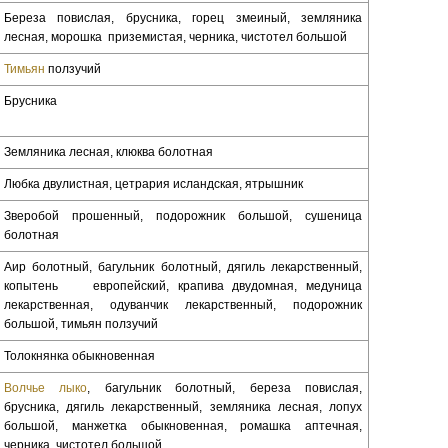
Береза повислая, брусника, горец змеиный, земляника
лесная, морошка приземистая, черника, чистотел большой
Тимьян
ползучий
Брусника
Земляника лесная, клюква болотная
Любка двулистная, цетрария исландская, ятрышник
Зверобой прошенный, подорожник большой, сушеница
болотная
Аир болотный, багульник болотный, дягиль лекарственный,
копытень европейский, крапива двудомная, медуница
лекарственная, одуванчик лекарственный, подорожник
большой, тимьян ползучий
Толокнянка обыкновенная
Волчье лыко
, багульник болотный, береза повислая,
брусника, дягиль лекарственный, земляника лесная, лопух
большой, манжетка обыкновенная, ромашка аптечная,
черника, чистотел большой