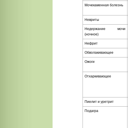
Мочекаменная болезнь
Невриты
Недержание мочи
(ночное)
Нефрит
Обволакивающее
Ожоги
Отхаркивающее
Пиелит и уретрит
Подагра