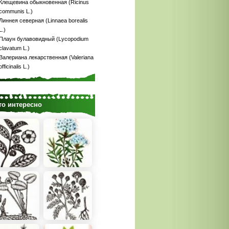
Клещевина обыкновенная (Ricinus
communis L.)
Линнея северная (Linnaea borealis
L.)
Плаун булавовидный (Lycopodium
clavatum L.)
Валериана лекарственная (Valeriana
officinalis L.)
то интересно