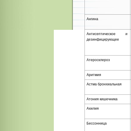
Ангина
Антисептическое и
дезинфицирующее
Атеросклероз
Аритмия
Астма бронхи­альная
Атония кишечника
Ахилия
Бессонница