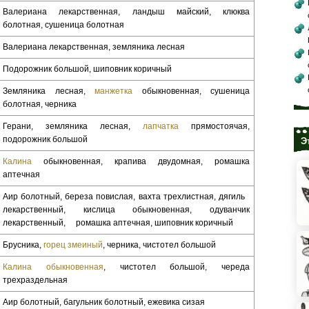
Валериана лекарственная, ландыш майский, клюква
болотная, сушеница болотная
Валериана лекарственная, земляника лесная
Подорожник большой, шиповник коричный
Земляника лесная,
манжетка
обыкновенная, сушеница
болотная, черника
Герани, земляника лесная,
лапчатка
прямостоячая,
подорожник большой
Э
Калина
обыкновенная, крапива двудомная, ромашка
аптечная
Аир болотный, береза повислая, вахта трехлистная, дягиль
лекарственный, кислица обыкновенная, одуванчик
лекарственный, ромашка аптечная, шиповник коричный
Брусника,
горец змеиный
, черника, чистотел большой
Калина обыкновенная
, чистотел большой, череда
трехраздельная
Аир болотный, багульник болотный, ежевика си­зая