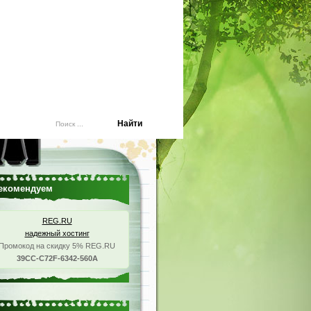
екомендуем
REG.RU
надежный хостинг
Промокод на скидку 5% REG.RU
39CC-C72F-6342-560A