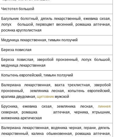
Чистотел большой
Багульник болотный, дягиль лекарственный, ежевика сизая,
лопух большой, первоцвет весенний, ромашка аптечная,
росянка круглолистная
Медуница лекарственная, тимьян ползучий
Береза повислая
Береза повислая, зверобой пронзенный, лопух большой,
медуница лекарственная
Копытень европейский, тимьян ползучий
Валериана лекарственная, вахта трехлистная, зверобой
пронзенный, земляника лесная, копытень европейский,
крапива двудомная,
щитовник
мужской
Брусника, ежевика сизая, земляника лесная,
линнея
северная, ромашка аптечная, черника, ятрышник,
княженика арктическая
Валериана лекарственная, водяника черная, герани, дягиль
лекарственный, калина обыкновенная, ромашка аптечная,