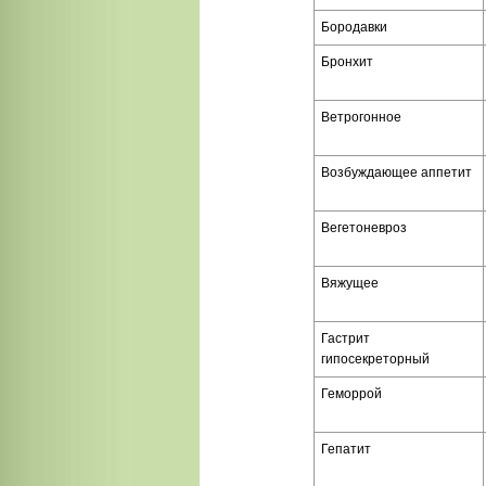
Бородавки
Бронхит
Ветрогонное
Возбуждающее аппетит
Вегетоневроз
Вяжущее
Гастрит
гипосекреторный
Геморрой
Гепатит