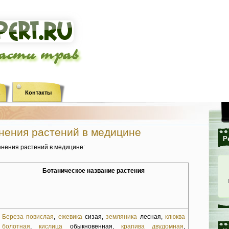
ласти трав
Контакты
нения растений в медицине
Р
енения растений в медицине:
Ботаническое название растения
Береза повислая
,
ежевика
сизая,
земляника
лес­ная,
клюква
болотная
,
кислица
обыкновенная,
крапива двудомная
,