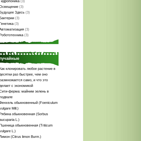
Гидропоника
(3)
Освещение
(3)
Будущее Здесь
(3)
Бактерии
(3)
Генетика
(3)
Автоматизация
(3)
Робототехника
(3)
лучайные
Как клонировать любое растение в
десятки раз быстрее, чем оно
размножается само, и что это
делает с экономикой
Сити-ферма: майним зелень в
подвале
Фенхель обыкновенный (Foeniculum
vulgare Mill.)
Рябина обыкновенная (Sorbus
aucuparia L.)
Пшеница обыкновенная (Triticum
vulgare L.)
Лимон (Citrus limon Burm.)