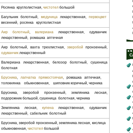
Росянка круглолистная,
чистотел
большой
Багульник болотный,
медуница
лекарственная,
первоцвет
весенний, росянка круглолистная
Аир болотный
,
валериана
лекарственная, одуван­чик
лекарственный, ромашка аптечная
Аир болотный, вахта трехлистная,
зверобой
про­нзенный,
одуванчик
лекарственный
С
Валериана лекарственная, белозор болотный, су­шеница
болотная
Брусника
,
лапчатка прямостоячая
, ромашка ап­течная,
толокнянка обыкновенная, шиповник коричный, черника
Брусника, зверобой пронзенный, земляника лес­ная,
подорожник большой, сушеница болотная, черника
Земляника лесная,
купена
лекарственная, одуванчик
лекарственный, сабельник болотный
Брусника, зверобой пронзенный, земляника лесная, кислица
обыкновенная,
чистотел
большой