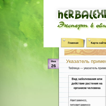
Эксперт в об
Главная
Карта сайта
Указатель приме
Фев
26
Таблица — указатель прим
Вид заболевания или
действие растения на
организм человека
Авитаминоз,
гиповитаминоз