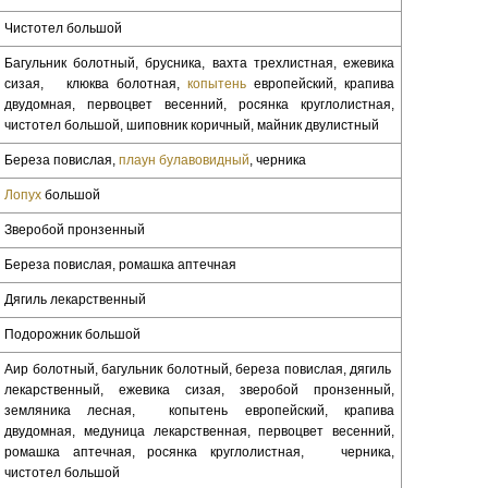
Чистотел большой
Багульник болотный, брусника, вахта трехлистная, ежевика
сизая, клюква болотная,
копытень
европейский, крапива
двудомная, первоцвет весенний, росянка круглолистная,
чистотел большой, шиповник коричный, майник двулистный
Береза повислая,
плаун булавовидный
, черника
Лопух
большой
Зверобой пронзенный
Береза повислая, ромашка аптечная
Дягиль лекарственный
Подорожник большой
Аир болотный, багульник болотный, береза повислая, дягиль
лекарственный, ежевика сизая, зверобой пронзенный,
земляника лесная, копытень европейский, крапива
двудомная, медуница лекарственная, первоцвет весенний,
ромашка аптечная, росянка круглолистная, черника,
чистотел большой