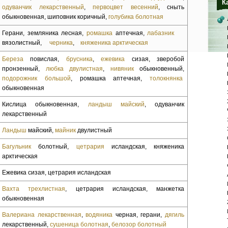
К
одуванчик лекарственный
,
первоцвет весенний
, сныть
обыкновенная, ши­повник коричный,
голубика болотная
Герани, земляника лесная,
ромашка
аптечная,
лабазник
вязолистный,
черника
,
княженика арктическая
Береза
повислая,
брусника
,
ежевика
сизая, зве­робой
пронзенный,
любка двулистная
,
нивяник
обыкновенный,
подорожник большой
, ромашка аптечная,
толокнянка
обыкновенная
Кислица обыкновенная,
ландыш майский
, одуван­чик
лекарственный
Ландыш
майский,
майник
двулистный
Багульник
болотный,
цетрария
исландская, кня­женика
арктическая
Ежевика сизая, цетрария исландская
Вахта трехлистная
, цетрария исландская, ман­жетка
обыкновенная
Валериана лекарственная
,
водяника
черная, гера­ни,
дягиль
лекарственный,
сушеница болотная
,
белозор болотный