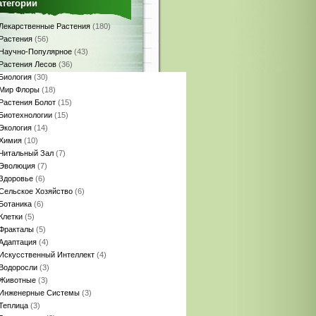
атегории
Лекарственные Растения
(180)
Растения
(56)
Научно-Популярное
(43)
Растения Лесов
(36)
Биология
(30)
Мир Флоры
(18)
Растения Болот
(15)
Биотехнологии
(15)
Экология
(14)
Химия
(10)
Читальный Зал
(7)
Эволюция
(7)
Здоровье
(6)
Сельское Хозяйство
(6)
Ботаника
(6)
Клетки
(5)
Фракталы
(5)
Адаптация
(4)
Искусственный Интеллект
(4)
Водоросли
(3)
Животные
(3)
Инженерные Системы
(3)
Теплица
(3)