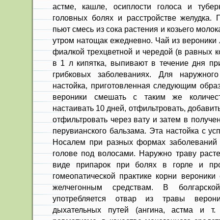
астме, кашле, осиплости голоса и тубер
головных болях и рас­стройстве желудка. 
пьют смесь из сока растения и козьего молок
утром натощак ежедневно. Чай из вероники 
фиалкой трехцветной и чередой (в равных к
в 1 л кипятка, выпивают в течение дня при
грибковых заболеваниях. Для наружного
настойка, приготовленная следующим образ
вероники смешать с таким же количест
настаивать 10 дней, отфильтровать, добавить
от­фильтровать через вату и затем в получе
перувианского бальзама. Эта настойка с ус
Носалем при разных формах заболеваний 
голове под волоса­ми. Наружно траву раст
виде припарок при болях в горле и про
гомеопатической практике корни вероники
желчегонным средствам. В болгарско
употребляется отвар из травы ве­рон
дыхательных путей (ангина, астма и т. 