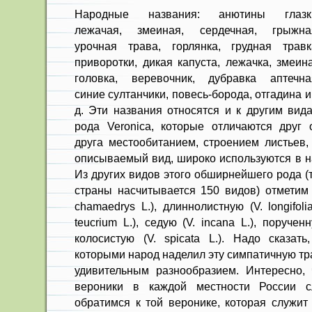
Народные названия: анютины глазк
лежачая, змеиная, сердечная, грыжна
урочная трава, горлянка, грудная травк
приворотки, дикая капуста, лежачка, змеин
головка, веревочник, дубравка аптечна
синие султан­чики, повесь-борода, отгадина и 
д. Эти названия от­носятся и к другим вид
рода Veronica, которые отли­чаются друг 
друга местообитанием, строением листьев, 
описываемый вид, широко используются в н
Из других видов этого обширнейшего рода (
страны насчитывается 150 видов) отметим 
chamaedrys L.), длиннолистную (V. longifoli
teucrium L.), седую (V. incana L.), поручен
колосистую (V. spicata L.). Надо сказать
которыми народ наделил эту симпатичную тр
удивительным разнообра­зием. Интересно,
вероники в каж­дой местности России с
обратимся к той веронике, которая служит