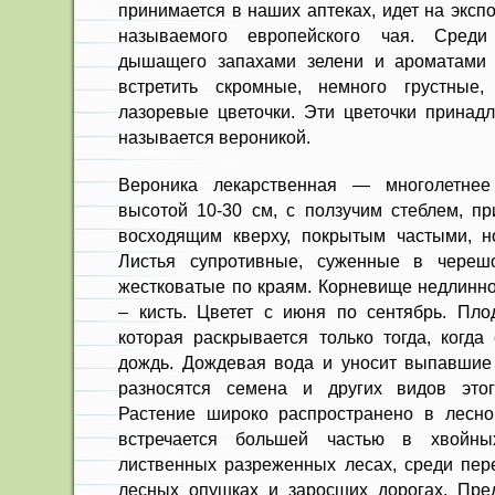
принимается в наших аптеках, идет на экспо
называемого европейского чая. Среди 
дышащего запахами зелени и аро­матами 
встретить скромные, немного грустные
лазоревые цве­точки. Эти цветочки принад
называется вероникой.
Вероника лекарственная — многолетнее
высотой 10-30 см, с ползучим стеблем, пр
восходящим кверху, покрытым частыми, н
Листья супротивные, суженные в черешо
жестковатые по краям. Корневище недлинное
– кисть. Цветет с июня по сентябрь. Пло
которая раскрывается только тогда, когда
дождь. Дождевая вода и уносит выпавшие
разносятся семена и других видов этог
Растение ши­роко распространено в лесно
встречается большей частью в хвойны
лиственных разреженных лесах, сре­ди пере
лесных опушках и за­росших дорогах. Пре