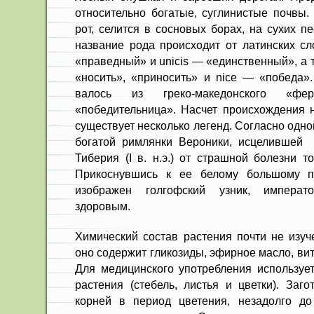
относитель­но богатые, суглинистые почвы.
рот, селится в сосновых борах, на сухих п
название рода происходит от латинских сл
«праведный» и unicis — «единственный», а т
«носить», «приносить» и nice — «победа».
валось из греко-македонского «фе
«победительница». Насчет происхождения н
существует несколько легенд. Согласно одной
богатой римлянки Веро­ники, исцеливше
Тиберия (I в. н.э.) от страшной болезни 
Прикоснувшись к ее белому большому пл
изображен голгофский узник, императо
здоровым.
Химический состав растения почти не изуче
оно содержит гликозиды, эфирное масло, вит
Для медицинского упот­ребления используе
растения (стебель, листья и цветки). Заг
корней в период цветения, незадолго до 