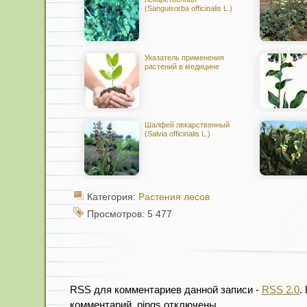
(Sanguisorba officinalis L.)
Указатель применения
растений в медицине
Шалфей лекарственный
(Salvia officinalis L.)
Категория:
Растения лесов
Просмотров: 5 477
RSS для комментариев данной записи -
RSS 2.0
.
комментарий, pings отключены.