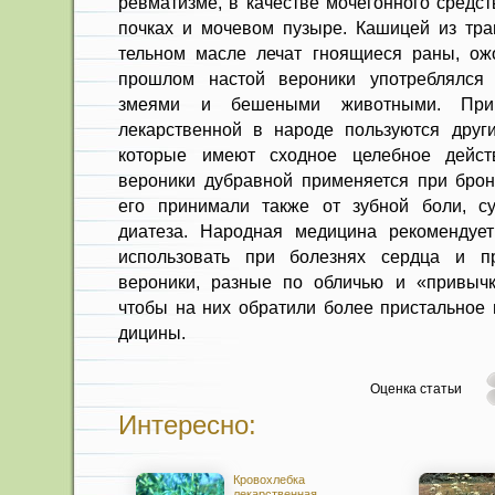
ревматизме, в качестве мочегонного средст
почках и мочевом пузыре. Кашицей из тра
тельном масле лечат гноящиеся раны, ожог
прошлом настой вероники употреблялся
змеями и бешеными животными. При 
лекарственной в народе пользуются друг
которые имеют сходное целебное дейст
вероники дубравной применяется при бро
его принимали также от зубной боли, су
диатеза. Народная медицина рекомендует
использовать при болезнях серд­ца и пр
вероники, разные по об­личью и «привычк
чтобы на них обратили более пристальное 
дицины.
Оценка статьи
Интересно:
Кровохлебка
лекарственная