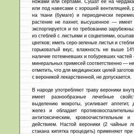
ножами или серпами. Сушат ее на чердак
или под навесами с хорошей вен­тиляцией,
на ткани (бумаге) и периодически перем
растение не пахнет, высушенное — имеет
экспортируется и по требованию зарубежны
из стеблей с листьями и соцветиями, осыпа
цветков; иметь серо-зеленые листья и стебли
горь­коватый вкус, влажность не выше 14%
наличие потемневших и побуревших частей 
минеральных примесей соответ­ственно — не
отметить, что для медицинских целей заготов
с вероникой лекарственной, не допускается.
В народе употребляют траву вероники внутр
имеет разнообразные лечебные свой­с
выделению мокроты, усиливает аппетит, 
желез и обладает про­тивовоспалительны
антитокси­ческим, кровоочистительным и
действием. Настой вероники (2 чайные л
стакана кипятка процедить) применяют при