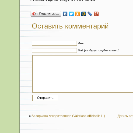
Поделиться…
Оставить комментарий
Имя
Mail (не будет опубликовано)
«
Валериана лекарственная (Valeriana officinalis L.)
Дягиль апт