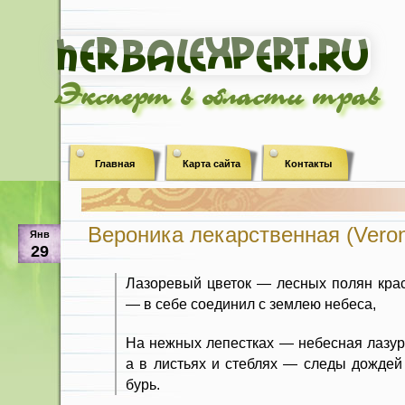
Эксперт в области трав
Главная
Карта сайта
Контакты
Вероника лекарственная (Veronica
Янв
29
Лазоревый цветок — лесных полян кра
— в себе соединил с землею небеса,
На нежных лепестках — небесная лазур
а в листьях и стеблях — следы дождей
бурь.