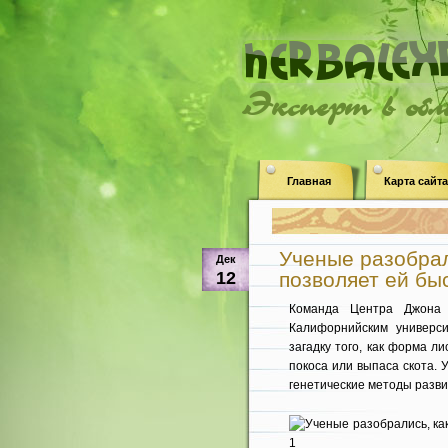
Эксперт в об
Главная
Карта сайта
Ученые разобрал
Дек
12
позволяет ей бы
Команда Центра Джона 
Калифорнийским универс
загадку того, как форма л
покоса или выпаса скота.
генетические методы разви