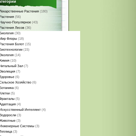
атегории
Лекарственные Растения
(180)
Растения
(56)
Научно-Популярное
(43)
Растения Лесов
(36)
Биология
(30)
Мир Флоры
(18)
Растения Болот
(15)
Биотехнологии
(15)
Экология
(14)
Химия
(10)
Читальный Зал
(7)
Эволюция
(7)
Здоровье
(6)
Сельское Хозяйство
(6)
Ботаника
(6)
Клетки
(5)
Фракталы
(5)
Адаптация
(4)
Искусственный Интеллект
(4)
Водоросли
(3)
Животные
(3)
Инженерные Системы
(3)
Теплица
(3)