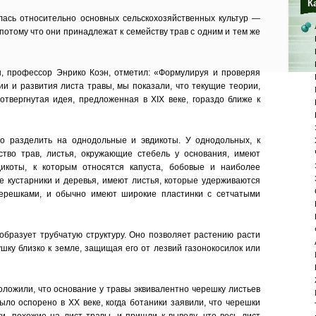
К
лась относительно основных сельскохозяйственных культур —
 потому что они принадлежат к семейству трав с одним и тем же
, профессор Энрико Коэн, отметил: «Формулируя и проверяя
и и развития листа травы, мы показали, что текущие теории,
 отвергнутая идея, предложенная в XIX веке, гораздо ближе к
о разделить на однодольные и эвдикоты. У однодольных, к
ство трав, листья, окружающие стебель у основания, имеют
икоты, к которым относятся капуста, бобовые и наиболее
 кустарники и деревья, имеют листья, которые удерживаются
ерешками, и обычно имеют широкие пластинки с сетчатыми
 образует трубчатую структуру. Оно позволяет растению расти
ушку близко к земле, защищая его от лезвий газонокосилок или
оложили, что основание у травы эквивалентно черешку листьев
ыло оспорено в XX веке, когда ботаники заявили, что черешки