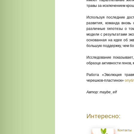
имеют параллельные жилки
травы за исключением крош
Используя последние дос
развития, команда вновь
различные гипотезы о том
модели с результатами экс
основанная на идее об эк
большую поддержку, чем бо
Исследование показывает,
образце активности генов,
Работа «Эволюция травя
черешков-пластинок»
опуб
Автор: maybe_elf
Интересно:
Контакты