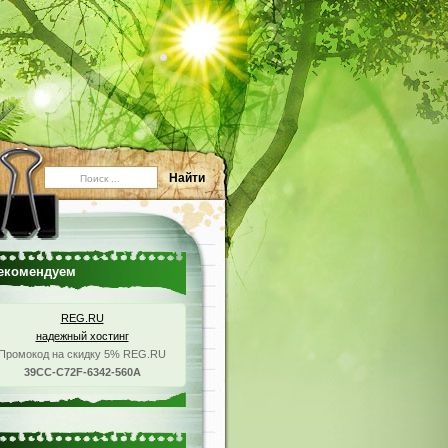
екомендуем
REG.RU
надежный хостинг
Промокод на скидку 5% REG.RU
39CC-C72F-6342-560A