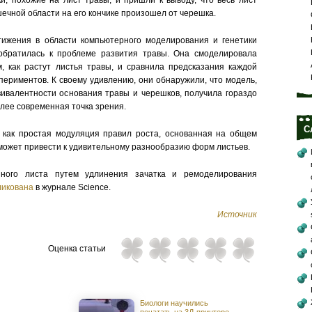
, похожие на лист травы, и пришли к выводу, что весь лист
ечной области на его кончике произошел от черешка.
тижения в области компьютерного моделирования и генетики
 обратилась к проблеме развития травы. Она смоделировала
, как растут листья травы, и сравнила предсказания каждой
периментов. К своему удивлению, они обнаружили, что модель,
вивалентности основания травы и черешков, получила гораздо
лее современная точка зрения.
С
 как простая модуляция правил роста, основанная на общем
 может привести к удивительному разнообразию форм листьев.
ного листа путем удлинения зачатка и ремоделирования
ликована
в журнале Science.
Источник
Оценка статьи
Биологи научились