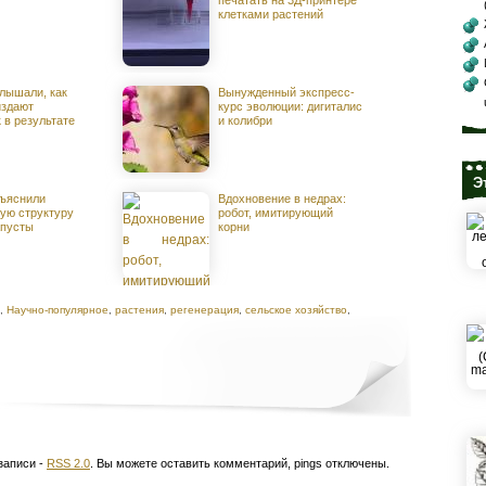
печатать на 3Д-принтере
клетками растений
лышали, как
Вынужденный экспресс-
издают
курс эволюции: дигиталис
 в результате
и колибри
Э
ъяснили
Вдохновение в недрах:
ую структуру
робот, имитирующий
апусты
корни
,
Научно-популярное
,
растения
,
регенерация
,
сельское хозяйство
,
записи -
RSS 2.0
. Вы можете оставить комментарий, pings отключены.