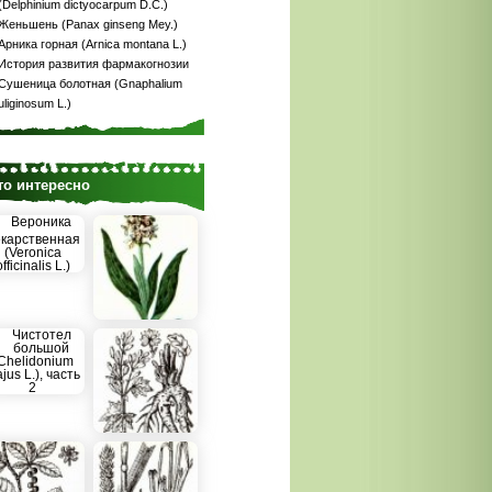
(Delphinium dictyocarpum D.C.)
Женьшень (Panax ginseng Меу.)
Арника горная (Arnica montana L.)
История развития фармакогнозии
Сушеница болотная (Gnaphalium
uliginosum L.)
то интересно