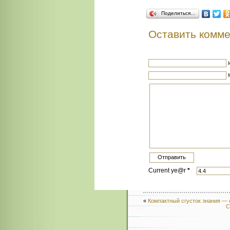
Поделиться…
Оставить комм
Current ye@r
*
«
Компактный сгусток знания — 
С