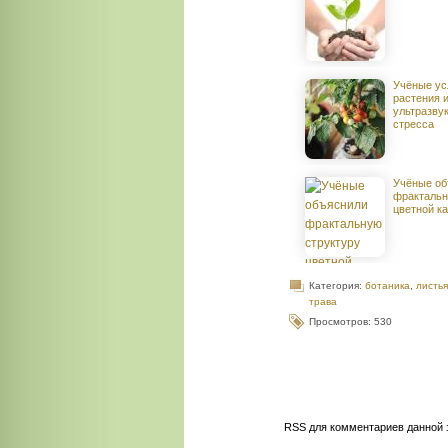
Учёные ус
растения 
ультразвук
стресса
Учёные об
фрактальн
цветной к
Категория:
ботаника
,
листья
трава
Просмотров: 530
RSS для комментариев данной 