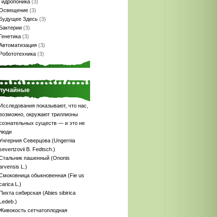
Гидропоника
(3)
Освещение
(3)
Будущее Здесь
(3)
Бактерии
(3)
Генетика
(3)
Автоматизация
(3)
Робототехника
(3)
лучайные
Исследования показывают, что нас,
возможно, окружают триллионы
сознательных существ — и это не
люди
Унгерния Северцова (Ungernia
severtzovii B. Fedtsch.)
Стальник пашенный (Ononis
arvensis L.)
Смоковница обыкновенная (Fie us
carica L.)
Пихта сибирская (Abies sibirica
Ledeb.)
Живокость сетчатоплодная