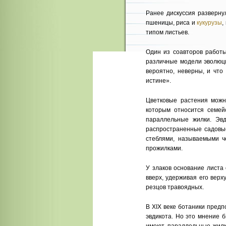
Ранее дискуссия разверну
пшеницы, риса и
кукурузы
,
типом листьев.
Один из соавторов работы
различные модели эволюци
вероятно, неверны, и что
истине».
Цветковые растения можн
которым относится семей
параллельные жилки. Эвд
распространенные садовые
стеблями, называемыми ч
прожилками.
У злаков основание листа
вверх, удерживая его верх
резцов травоядных.
В XIX веке ботаники предп
эвдикота. Но это мнение б