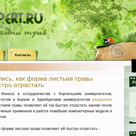
ласти трав
Контакты
ись, как форма листьев травы
Р
стро отрастать
Иннеса в сотрудничестве с Корнельским университетом,
итетом в Беркли и Эдинбургским университетом
разрешили
истиков травы позволяет ей так быстро отрастать заново после
 Ученые применили в работе новейшие компьютерные модели и
тия.