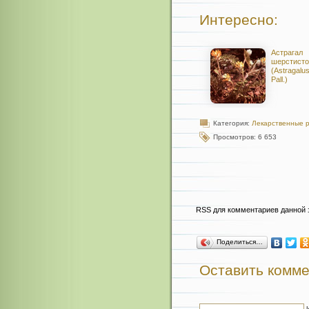
Интересно:
Астрагал
шерстисто
(Astragalu
Pall.)
Категория:
Лекарственные 
Просмотров: 6 653
RSS для комментариев данной 
Поделиться…
Оставить комм