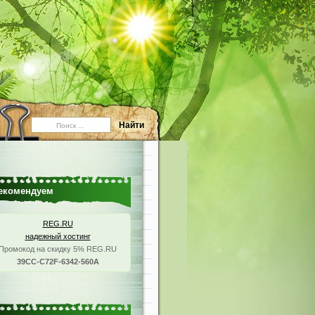
екомендуем
REG.RU
надежный хостинг
Промокод на скидку 5% REG.RU
39CC-C72F-6342-560A