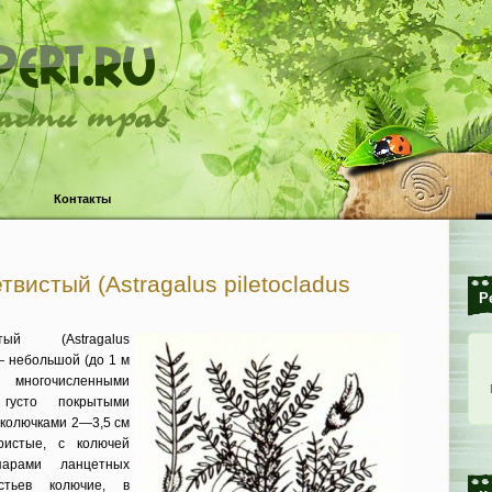
ласти трав
Контакты
твистый (Astragalus piletocladus
Р
тый (Astragalus
) — небольшой (до 1 м
 многочисленными
 густо покрытыми
 колючками 2—3,5 см
еристые, с колючей
арами ланцетных
стьев колючие, в