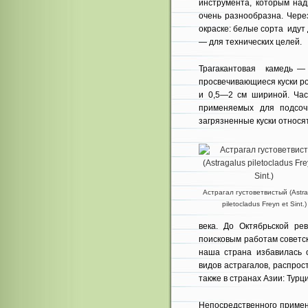
инструмента, которым над
очень разнообразна. Чере
окраске: белые сорта иду
— для тех­нических целей.
Трагакантовая камедь — 
просвечивающиеся куски р
и 0,5—2 см шириной. Час
применяемых для подсоч
загрязненные куски относят
Астрагал густоветвистый (Astra
piletocladus Freyn et Sint.)
века. До Октябрьской ре
поисковым работам со­ветс
наша страна избавилась о
видов астрагалов, распрос
также в странах Азии: Турц
Непосредственного примен