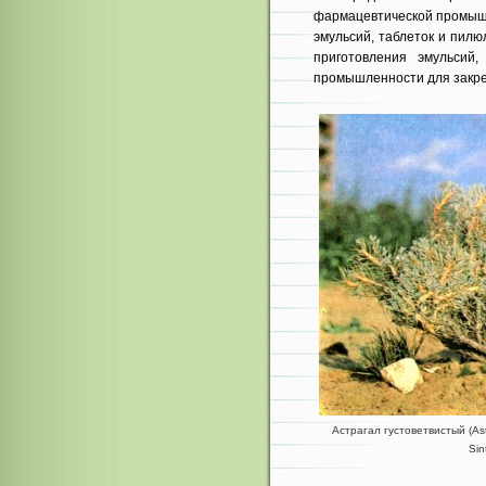
фармацевтической про­мыш
эмульсий, таблеток и пилю
приготовления эмульсий,
промышленности для за­кре
Астрагал густоветвистый (Astr
Sint