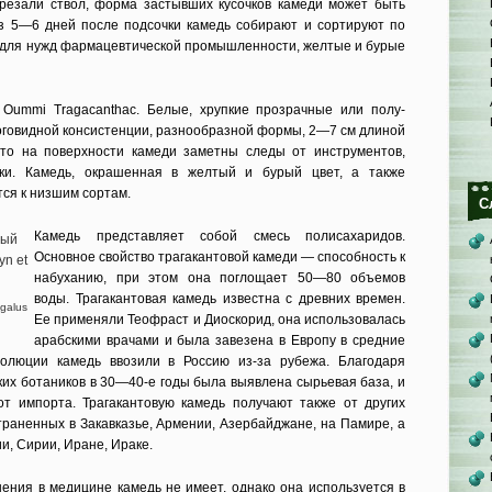
резали ствол, форма зас­тывших кусочков камеди может быть
з 5—6 дней после подсочки камедь собирают и сор­тируют по
т для нужд фармацевтической промыш­ленности, желтые и бурые
Oummi Tragacanthac. Белые, хрупкие прозрачные или полу­
оговидной консистенции, разнообразной формы, 2—7 см длиной
то на поверхности камеди заметны следы от инструментов,
ки. Камедь, окрашенная в желтый и бурый цвет, а также
ся к низ­шим сортам.
С
Камедь представляет собой смесь полисахаридов.
Основное свойство трагакантовой камеди — способность к
на­буханию, при этом она поглощает 50—80 объемов
воды. Трагакантовая камедь известна с древних времен.
galus
Ее применяли Теофраст и Диоскорид, она использовалась
арабскими врачами и была завезена в Европу в сред­ние
волюции камедь ввозили в Россию из-за рубе­жа. Благодаря
ких ботаников в 30—40-е годы бы­ла выявлена сырьевая база, и
т импорта. Трагакантовую камедь получают также от других
тра­ненных в Закавказье, Армении, Азер­байджане, на Памире, а
ии, Сирии, Иране, Ираке.
ения в медицине камедь не имеет, однако она используется в