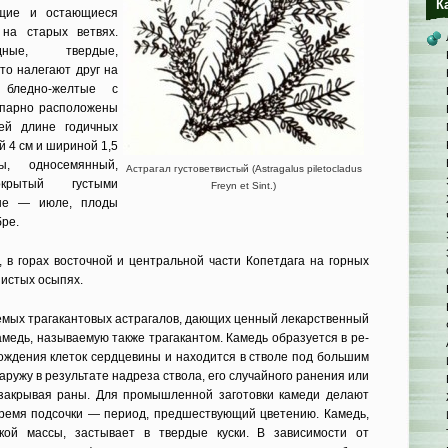
К
щие и остаю­щиеся
на ста­рых ветвях.
дные, твердые,
то налегают друг на
, бледно-желтые с
опарно расположены
сей длине годичных
й 4 см и шириной 1,5
, односемянный,
Астрагал густоветвистый (Astragalus piletocladus
­крытый густыми
Freyn et Sint.)
юне — июле, плоды
ре.
 в го­рах восточной и центральной части Копетдага на горных
нистых осыпях.
емых трагакантовых астрагалов, дающих ценный лекарственный
амедь, называемую также трагакантом. Камедь образуется в ре­
ождения кле­ток сердцевины и находится в стволе под большим
аружу в результате надреза ствола, его случайного ранения или
 закрывая раны. Для промышленной заготовки камеди де­лают
время подсочки — период, предшествующий цветению. Камедь,
кой массы, застывает в твердые куски. В зависимости от