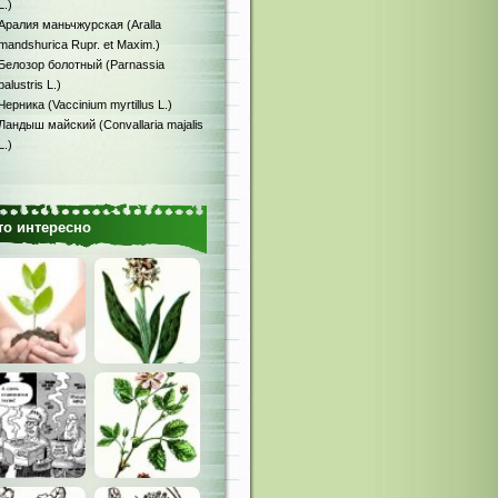
L.)
Аралия маньчжурская (Aralla
mandshurica Rupr. et Maxim.)
Белозор болотный (Parnassia
palustris L.)
Черника (Vaccinium myrtillus L.)
Ландыш майский (Convallaria majalis
L.)
то интересно