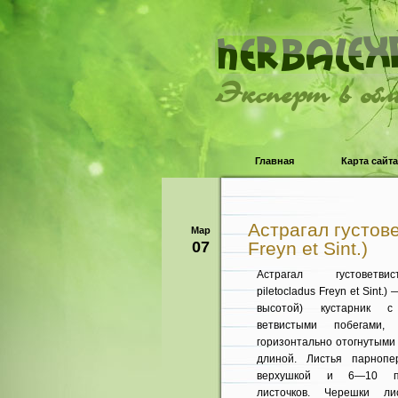
Эксперт в об
Главная
Карта сайта
Астрагал густове
Мар
07
Freyn et Sint.)
Астрагал густоветвис
piletocladus Freyn et Sint.
высотой) кустарник с
ветвистыми побега­ми,
горизонтально отогнутыми
дли­ной. Листья парноп
верхушкой и 6—10 п
листочков. Черешки ли