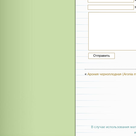
«
Арония черноплодная (Aronia m
В случае использования мат
и