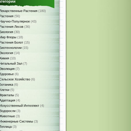
атегории
Лекарственные Растения
(180)
Растения
(56)
Научно-Популярное
(43)
Растения Лесов
(36)
Биология
(30)
Мир Флоры
(18)
Растения Болот
(15)
Биотехнологии
(15)
Экология
(14)
Химия
(10)
Читальный Зал
(7)
Эволюция
(7)
Здоровье
(6)
Сельское Хозяйство
(6)
Ботаника
(6)
Клетки
(5)
Фракталы
(5)
Адаптация
(4)
Искусственный Интеллект
(4)
Водоросли
(3)
Животные
(3)
Инженерные Системы
(3)
Теплица
(3)