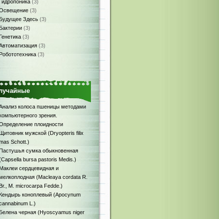
Гидропоника
(3)
Освещение
(3)
Будущее Здесь
(3)
Бактерии
(3)
Генетика
(3)
Автоматизация
(3)
Робототехника
(3)
лучайные
Анализ колоса пшеницы методами
компьютерного зрения.
Определение плоидности
Щитовник мужской (Dryopteris filix
mas Schott.)
Пастушья сумка обыкновенная
(Capsella bursa pastoris Medis.)
Маклеи сердцевидная и
мелкоплодная (Macleaya cordata R.
Br., M. microcarpa Fedde.)
Кендырь коноплевый (Apocynum
cannabinum L.)
Белена черная (Hyoscyamus niger