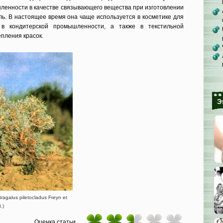
ленности в качестве связывающего вещества при изготовлении
ль. В настоящее время она чаще используется в косметике для
 в кондитер­ской промышленности, а также в текс­тильной
пления красок.
Э
agalus piletocladus Freyn et
.)
Оценка статьи