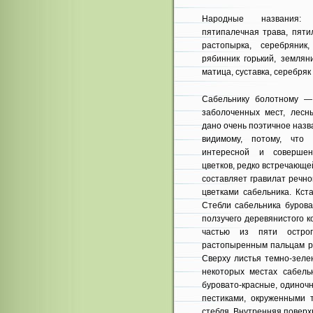
Народные названия: 
пятипалечная трава, пяти
растопырка, серебряник,
рябинник горький, землян
матица, суставка, серебряк 
Сабельнику болотному —
заболоченных мест, лесн
дано очень поэтичное назв
видимому, потому, что 
интересной и совершен
цветков, редко встречающе
составляет гравилат речной
цветками сабельника. Кст
Стебли сабельника бурова
ползучего деревянистого 
частью из пяти остроп
растопыренным пальцам ру
Сверху листья темно-зеле
некоторых местах сабель
буровато-красные, одиноч
пестиками, окруженными 
стебля. Внутренняя поверхн