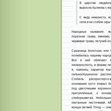
В царстве «водяно
выросла былинка с ко
С виду неказиста, в
сила в ее стебле скры
Народные названия: жа
порезная трава, змеевик, 
червивая трава, летучий ого
Сушеница болотная, или т
полюбилась нашему народу
Все в ней обличает б
низкорослость, и форма ли
и, наконец, характер ко
сильноопушенное расте
Стебель распростерто
основания густо покрыт б
под цветочными корзиноч
притуплённые, к основ
слаборазвитая. Небольши
окутанные листочками, я
концах ветвей. Плод — сем