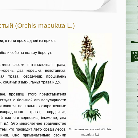
тый (Orchis maculata L.)
, в тени прохладной их приют.
бели себе на пользу берегут.
С
шкины слезки, пятипалечная трава,
-корень, два корешка, невстаниха,
чная трава, сердечник, прошибень
, собачьи языки, гажья трава и др.
нее, прозвищ этого представителя
ствует о большой его популярности
ражаются не только лекарственные
ихорадочная трава, сердечник,
ий вид его корневищ (вымечко, два
т. п.). Это многолетнее травянистое
ем, кто проводит лето среди лесов,
Ятрышник пятнистый (Orchis
maculata L.)
иков. Оно примечательно своими