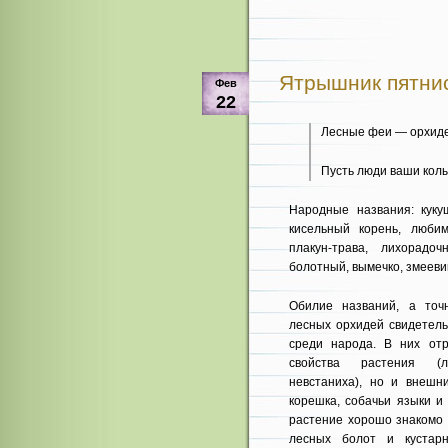
Ятрышник пятнис
Фев
22
Лесные феи — орхидеи
Пусть люди ваши колы
Народные названия: куку
кисельный корень, любим
плакун-трава, лихорадо
болотный, вымечко, змеевик
Обилие названий, а точ
лесных орхидей свидетель
среди народа. В них от
свойства растения (л
невстаниха), но и внешн
корешка, собачьи языки и 
растение хорошо знакомо т
лесных болот и кустарн