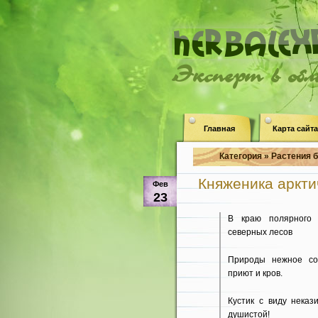
Эксперт в об
Главная
Карта сайта
Категория » Растения 
Княженика арктич
Фев
23
В краю полярного 
северных лесов
Природы нежное со
приют и кров.
Кустик с виду неказ
душистой!