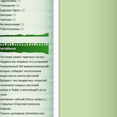
Гидропоника
(3)
Освещение
(3)
Будущее Здесь
(3)
Бактерии
(3)
Генетика
(3)
Автоматизация
(3)
Робототехника
(3)
лучайные
Растения умеют «кричать» вслух.
Недавно мы впервые это услышали
Управляемый ИИ микроскопический
аппарат собирает питательные
вещества из клеток растений
Дайджест нестандартных открытий:
генеалогия хищных растений,
грибок в Twitter и веселящий газ из
гуано
Шиповник собачий (Rosa canina L.)
Спорынья (Claviceps purpurea
Tulasne)
Полынь цитварная (Artemisia cina