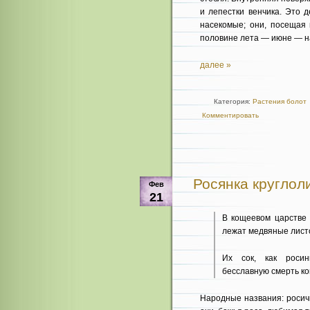
и лепестки венчика. Это 
насекомые; они, посещая 
половине лета — июне — н
далее »
Категория:
Растения болот
Комментировать
Росянка круглолис
Фев
21
В кощеевом царстве 
лежат медвяные лист
Их сок, как росин
бесславную смерть к
Народные названия: росич