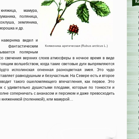
К
княжица, мамура,
куманика, поляница,
хохлуша, земляника,
морошка и др.
 наверняка видел и
е фантастическим
Княженика арктическая (Rubus arcticus L.)
зывается полярным
со све­чения верхних слоев атмосферы в ночное время в виде
стоящим волшебством, когда такие световые дуги выпрямляются
будто исполинская огненная разноцветная змея. Это чудо
оставляет равно­душным и безучастным. На Севере есть и второе
зводит такого ошеломляющего впе­чатления, как первое. Это
ик с удивительно душистыми плодами, которые по тонкости и
олне соперничать с анана­сом и персиком и даже превосходить
ся княженикой (поленикой), или мамурой…