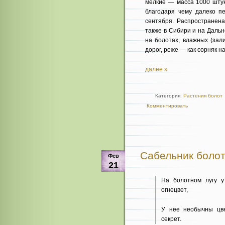
мелкие — масса 1000 штук 
благодаря чему далеко п
сентября. Распространен
также в Сибири и на Дальн
на болотах, влажных (зали
дорог, реже — как сорняк на
далее »
Категория:
Растения болот
Комментировать
Сабельник болот
Фев
21
На болотном лугу 
огнецвет,
У нее необычны цв
секрет.