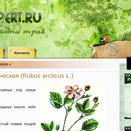
ласти трав
Контакты
болот «
еская (Rubus arcticus L.)
Р
сиянья, под сенью
зданье нашло себе
истый славен ягодой