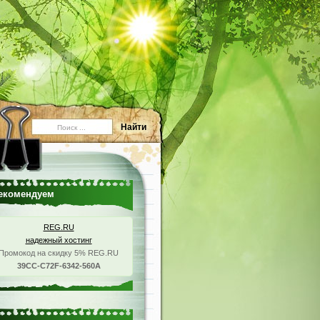
екомендуем
REG.RU
надежный хостинг
Промокод на скидку 5% REG.RU
39CC-C72F-6342-560A