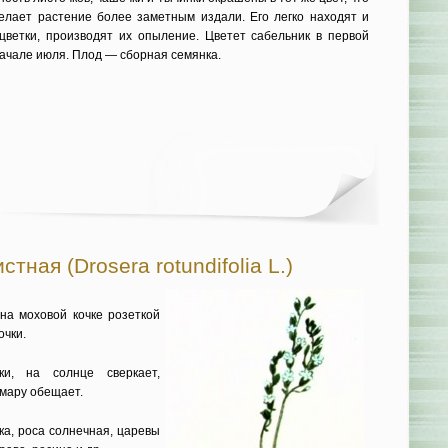
делает растение более заметным издали. Его легко находят и
цветки, производят их опыление. Цветет сабельник в первой
ачале июля. Плод — сборная семянка.
тная (Drosera rotundifolia L.)
на моховой кочке розеткой
очки.
ки, на солнце сверкает,
омару обещает.
ка, роса солнечная, царевы