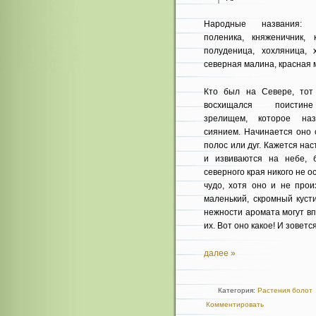
Народные названия: 
поленика, княженичник, 
полуденица, хохляница, 
северная малина, красная 
Кто был на Севере, тот
восхи­щался поистин
зрелищем, которое на
сиянием. Начинается оно 
полос или дуг. Кажется на
и извиваются на небе, 
северного края никого не 
чудо, хотя оно и не прои
маленький, скромный куст
нежности аромата могут вп
их. Вот оно какое! И зовет
далее »
Категория:
Растения болот
Комментировать