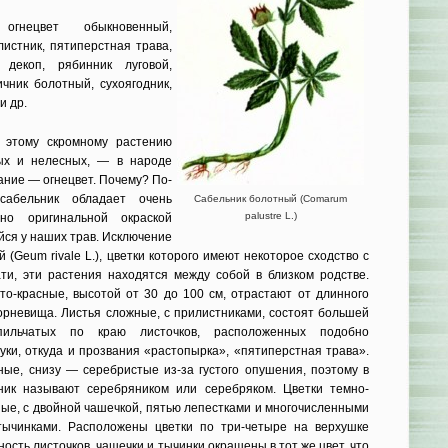
огнецвет обыкновенный,
листник, пятиперстная трава,
 декоп, рябинник луговой,
ичник болотный, сухоягодник,
и др.
 этому скромному растению
ых и нелесных, — в народе
ание — огнецвет. Почему? По-
сабельник обладает очень
Сабельник болотный (Comarum
palustre L.)
но оригинальной окраской
йся у наших трав. Исключение
 (Geum rivale L.), цветки которого имеют некоторое сходство с
ати, эти растения находятся между собой в близком родстве.
то-красные, высотой от 30 до 100 см, отрастают от длинного
корневища. Листья сложные, с прилистниками, состоят большей
ильчатых по краю листочков, расположенных подобно
ки, откуда и прозвания «растопырка», «пятиперстная трава».
ные, снизу — серебристые из-за густого опушения, поэтому в
ник называют серебряником или серебряком. Цветки темно-
ные, с двойной чашечкой, пятью лепестками и многочисленными
тычинками. Расположены цветки по три-четыре на верхушке
ость листочков, чашечки и тычинки окрашены в тот же цвет, что