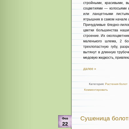
стройными, красивыми, 
соцветиями — колосьями 
или ланцетными листья
ятрышник в самом начале л
Причудливые бледно-лилов
цветки большинства наши
строение. Их околоцветник
маленького шлема, 2 бо
трехлопастную губу, раз
вытянут в длинную трубоч
медовую жидкость, привле
далее »
Категория:
Растения болот
Комментировать
Сушеница болотн
Фев
22