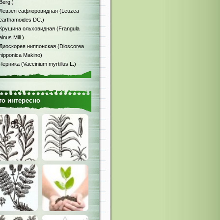
Berg.)
Левзея сафлоровидная (Leuzea
carthamoides DC.)
Крушина ольховидная (Frangula
alnus Mill.)
Диоскорея ниппонская (Dioscorea
nipponica Makino)
Черника (Vaccinium myrtillus L.)
то интересно