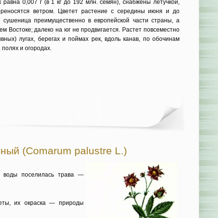
равна 0,007 г (в 1 кг до 192 млн. семян), снабжены летучкой,
ереносятся ветром. Цветет растение с середины июня и до
а сушеница преимущественно в европейской части страны, а
ем Востоке; далеко на юг не продвигается. Растет повсеместно
вных) лугах, берегах и поймах рек, вдоль канав, по обочинам
 полях и огородах.
ный (Comarum palustre L.)
у воды поселилась трава —
еты, их окраска — природы