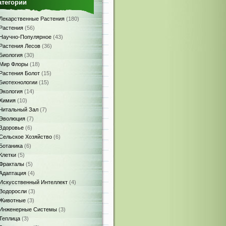
атегории
Лекарственные Растения
(180)
Растения
(56)
Научно-Популярное
(43)
Растения Лесов
(36)
Биология
(30)
Мир Флоры
(18)
Растения Болот
(15)
Биотехнологии
(15)
Экология
(14)
Химия
(10)
Читальный Зал
(7)
Эволюция
(7)
Здоровье
(6)
Сельское Хозяйство
(6)
Ботаника
(6)
Клетки
(5)
Фракталы
(5)
Адаптация
(4)
Искусственный Интеллект
(4)
Водоросли
(3)
Животные
(3)
Инженерные Системы
(3)
Теплица
(3)