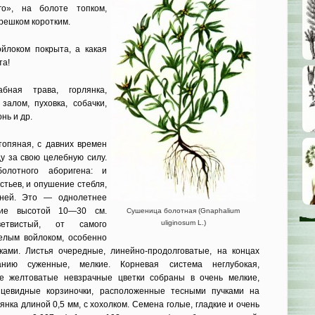
го», на болоте топком,
решком коротким.
ойлоком покрыта, а какая
та!
бная трава, горлянка,
залом, пуховка, собачки,
нь и др.
опяная, с давних времен
 за свою целебную силу.
олотного аборигена: и
стьев, и опушение стебля,
рней. Это — однолетнее
ние высотой 10—30 см.
Сушеница болотная (Gnaphalium
uliginosum L.)
-ветвистый, от самого
елым войлоком, особенно
ками. Листья очередные, линейно-продолговатые, на концах
анию суженные, мелкие. Корневая система неглубокая,
е желтоватые невзрачные цветки собраны в очень мелкие,
йцевидные корзиночки, расположенные тесными пучками на
янка длиной 0,5 мм, с хохолком. Семена голые, гладкие и очень