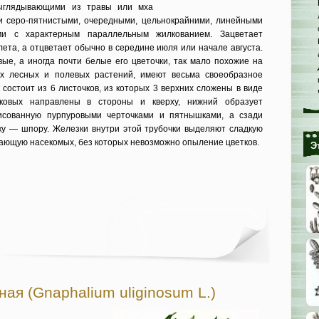
выглядывающими из травы или мха
и серо-пятнистыми, очередными, цельнокрайними, линейными
ми с характерным параллельным жилкованием. Зацветает
ета, а отцветает обычно в середине июля или начале августа.
ые, а иногда почти белые его цветочки, так мало похожие на
х лесных и полевых растений, имеют весьма своеобразное
 состоит из 6 листочков, из которых 3 верхних сложены в виде
ковых направлены в стороны и кверху, нижний образует
рисованную пурпуровыми черточками и пятнышками, а сзади
ку — шпору. Железки внутри этой трубочки выделяют сладкую
кающую насекомых, без которых невозможно опыление цветков.
Э
ая (Gnaphalium uliginosum L.)