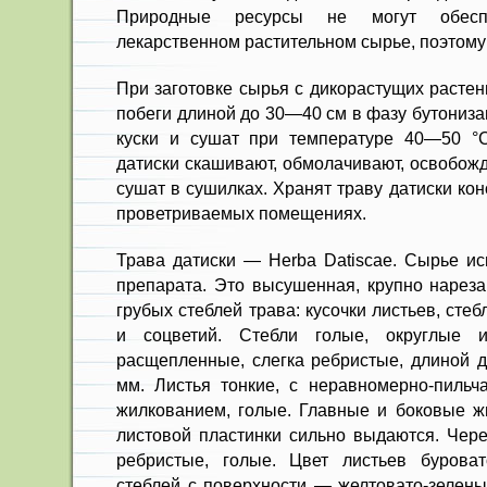
Природные ресурсы не могут обеспе
лекарственном раститель­ном сырье, поэтому е
При заготовке сырья с дикорасту­щих расте
по­беги длиной до 30—40 см в фазу бу­тониза
куски и сушат при температуре 40—50 °С
датиски скаши­вают, обмолачивают, освобож
сушат в сушилках. Хранят траву датиски ко
проветриваемых помеще­ниях.
Трава датиски — Herba Datiscae. Сырье ис
пре­парата. Это высушенная, крупно наре­з
грубых стеб­лей трава: кусочки листьев, сте
и соцветий. Стеб­ли голые, округлые 
расщепленные, слегка ребристые, длиной д
мм. Листья тонкие, с неравномерно-пильч
жилкованием, голые. Главные и боковые ж
листовой пластинки сильно выдаются. Чере
ребристые, голые. Цвет листьев буроват
стеблей с поверхности — желтовато-зе­лен