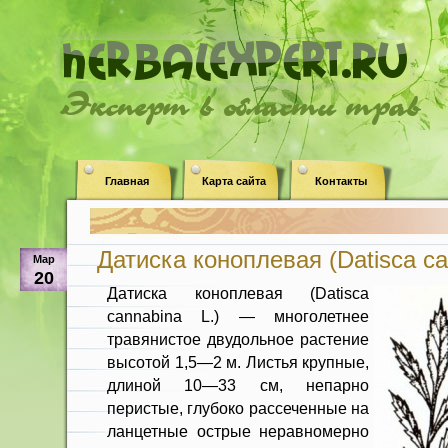
Эксперт в области трав
Главная
Карта сайта
Контакты
Датиска коноплевая (Datisca ca
Мар
20
Датиска коноплевая (Datisca
cannabina L.) — многолетнее
травянистое двудольное растение
высотой 1,5—2 м. Листья крупные,
длиной 10—33 см, непарно
перистые, глубоко рассеченные на
ланцетные острые неравномерно