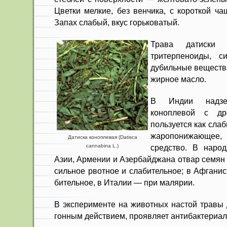
Цветки мелкие, без венчика, с короткой ча
Запах слабый, вкус горьковатый.
Трава датиски к
тритерпеноиды, с
дубильные вещества
жирное масло.
В Индии надзе
коноплевой с др
пользуется как слаб
жаропонижающе
Датиска коноплевая (Datisca
cannabina L.)
средство. В наро
Азии, Армении и Азербай­джана отвар семян 
сильное рвотное и слабитель­ное; в Афгани
бительное, в Италии — при малярии.
В эксперименте на животных на­стой травы 
гонным действием, проявляет антибак­териал