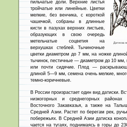
пиль­чатые доли. Верхние листья
тройчатые или линейные. Цветки
мелкие, без вен­чика, с короткой
чашечкой, собраны в длинные
кисти в пазухах верхних ли­стьев,
образующих в свою очередь
метельчатые соцветия на
Датиска к
верхушках стеблей. Тычиночные
цветки диаметром до 7 мм, на ножке длино
тычинок, пестичные — диаметром до 10 мм, 
или почти сидячие. Плод — раскрывающ
длиной 5—9 мм, семена очень мелкие, мног
темно-коричневые.
В России произрастает один вид датиски. Вс
низкогорных и среднегорных районах
Восточного За­кавказья, а также на Тал
Средней Азии. Растет по берегам рек, ручь
побережьях. В Средней Азии датиска коноп
чается на тугаях, поднимаясь в горы до 2