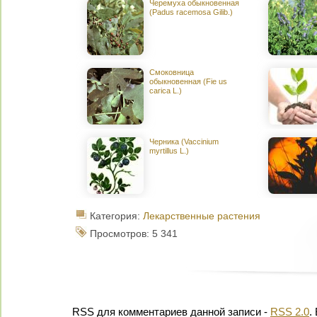
Черемуха обыкновенная
(Padus racemosa Gilib.)
Смоковница
обыкновенная (Fie us
carica L.)
Черника (Vaccinium
myrtillus L.)
Категория:
Лекарственные растения
Просмотров: 5 341
RSS для комментариев данной записи -
RSS 2.0
.