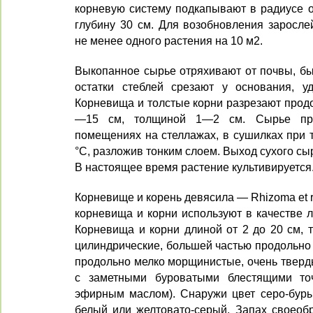
корневую систему подкапывают в радиусе о
глубину 30 см. Для возоб­новления заросле
не менее одного растения на 10 м2.
Выкопанное сырье отряхивают от почвы, бы
ос­татки стеблей срезают у основания, у
Корневища и толстые корни разрезают продо
—15 см, толщиной 1—2 см. Сырье пр
помещениях на стеллажах, в сушилках при 
°С, раз­ложив тонким слоем. Выход сухого с
В насто­ящее время растение культивируется
Корневище и корень девясила — Rhizoma et 
корневища и корни ис­пользуют в качестве 
Корневища и корни длиной от 2 до 20 см, т
цилинд­рические, большей частью продольн
продольно мелко морщинистые, очень тверды
с заметными буроватыми блестящими точ
эфирным маслом). Снаружи цвет серо-буры
белый или желтовато-серый. Запах своеобр