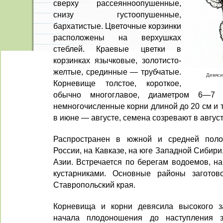
сверху рассеянноопушенные,
снизу густоопушенные,
бархатистые. Цветочные корзинки
расположены на верхушках
стеблей. Краевые цветки в
корзинках язычковые, золотисто-
желтые, срединные — трубчатые.
Девяси
Корневище толстое, короткое,
обычно многоглавое, диаметром 6—7 
немногочислен­ные корни длиной до 20 см и 
в июне — августе, семена созревают в август
Распространен в южной и средней поло
России, на Кавказе, на юге Западной Сибири
Азии. Встреча­ется по берегам водоемов, н
кустарниками. Основ­ные районы заготов
Ставропольский края.
Корневища и корни девясила вы­сокого з
начала плодоношения до наступления з