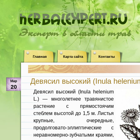
Эксперт в области трав
Главная
Карта сайта
Контакты
Девясил высокий (Inula helenium
Мар
20
Девясил высокий (Inula helenium
L.) — многолетнее травянистое
растение с прямостоячим
стеблем высотой до 1,5 м. Листья
крупные, очередные,
продолговато-эллиптические с
неравномерно-зубчатыми краями,