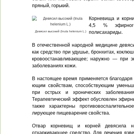
пря­ный, горький.
Корневища и корни
4,5 % эфирног
полисахариды.
Девясил высокий (Inula helenium L.)
В отечественной народной медици­не девяс
как средство при удушье, бронхитах, ко­клюш
кровоос­танавливающее; наружно — при экз
заболеваниях кожи.
В настоящее время применяется благодаря
ющим свойствам, способствующим уменьш
при ост­рых и хронических заболевания
Терапевтический эф­фект обусловлен эфирн
также характерны противовоспалительное
лирующее пищеварение свойства.
Отвар корневищ и корней девяси­ла на
отхаркива­ющее средство. Для лечения язв