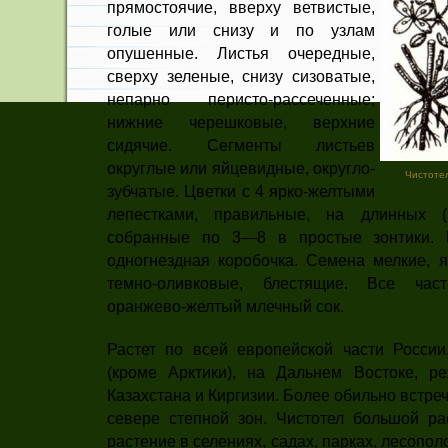
прямостоячие, вверху ветвистые,
голые или снизу и по узлам
опушенные. Листья очередные,
сверху зеленые, снизу сизоватые,
непарно перисто-рассеченные;
нижние черешковые, верхние
сидячие. Сегменты листьев
округлые или яйцевидные, округло-
Чистоте
зуб­чатые. Цветки с 4 ярко-желтыми
ле­пестками, правильные, на длинных 
собранные по 3—8 в простые зонтики. 
одногнездная коробочка. Се­мена мелкие, 
темно-оливковые, блестящие. Все час
оранжево-желтый млечный сок.
Растет по всей европейской части России
(кроме Арктики), на Дальнем Востоке, р
Казахстана и Кир­гизии. Более обильно встре
севере степной зон. Чистотел большой ра
растение в селениях, садах, пар­ках, лесопол