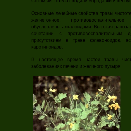
Соком чистотела сводили бородавки и весну
Основные лечебные свойства тра­вы чистот
желчегонное, противовоспалительно
обусловлены алка­лоидами. Высокая раноза
сочетании с противо­воспалительным д
присутствием в траве флавоноидов, ас
каротиноидов.
В настоящее время настои травы чист
заболевани­ях печени и желчного пузыря.