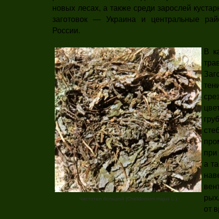
новых лесах, а также среди зарослей куста
загото­вок — Украина и центральные рай
России.
В к
тр
Заг
тен
сре
цв
гр
ст
про
при
а т
на
ве
рых
Чистотел большой (Chelidonium majus L.)
от 