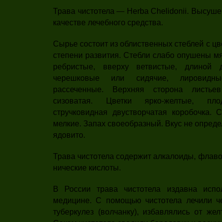
Трава чистотела — Herba Chelidonii. Высуш
ка­честве лечебного средства.
Сырье состоит из облиственных стеблей с ц
степени развития. Стебли слабо опуше­ны м
ребрис­тые, вверху ветвистые, длиной
черешковые или сидячие, лировидны
рассеченные. Верхняя сторона листь
сизоватая. Цветки ярко-желтые, п
стручковидная двустворчатая коробоч­ка. 
мелкие. Запах своеобразный. Вкус не опреде­
ядовито.
Трава чистотела содержит алка­лоиды, флав
нические кислоты.
В России трава чистотела издавна испо
медицине. С помощью чистотела лечили чес
туберкулез (волчан­ку), избавлялись от же