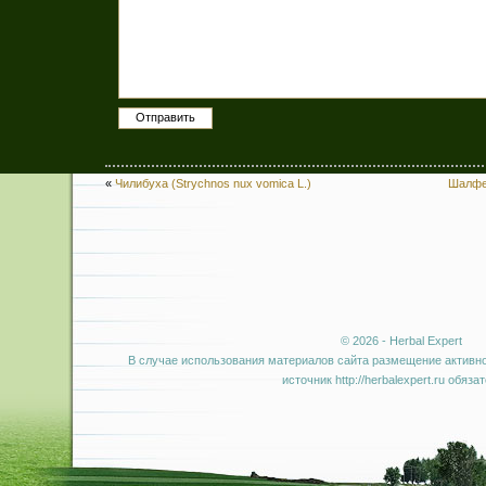
«
Чилибуха (Strychnos nux vomica L.)
Шалфей
© 2026 - Herbal Expert
В случае использования материалов сайта размещение активно
источник http://herbalexpert.ru обяза