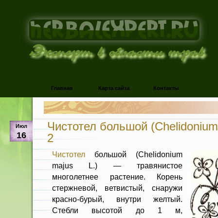
Эксперт в области трав
Главная
Карта сайта
Контакты
Чистотел большой (Chelidonium 
Июл
16
2
Чистотел
большой (Chelidonium
majus L.) — травянистое
многолетнее растение. Ко­рень
стержневой, ветвистый, снаружи
красно-бурый, внутри желтый.
Стебли высотой до 1 м,