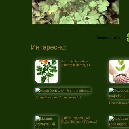
Чистотел большой (Chelidonium majus L.)
Оценка статьи
Интересно:
Чистотел большой
(Chelidonium majus L.)
Амми большая (Ammi majus L.)
Подорожник б
Майник двулистный
(Majanthemum bifolium L.)