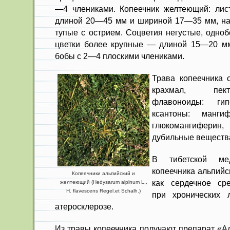
—4 членика­ми. Копеечник желтеющий: ли
длиной 20—45 мм и шириной 17—35 мм, на
тупые с острием. Соцве­тия негустые, одно
цветки более крупные — дли­ной 15—20 м
бобы с 2—4 плоскими члениками.
Трава копеечника 
крахмал, пект
флавоноиды: гипе
ксантоны: мангиф
глюкомангиферин,
дубильные ве­ществ
В тибетской ме
копеечника альпийск
Копеечники альпийский и
как сердечное сре
желтеющий (Hedysarum alplnum L.,
Н. flavescens Regel.et Schalh.)
при хронических л
атеросклерозе.
Из травы копеечника получают препарат «А