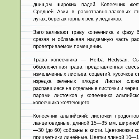
днищам широких падей. Копеечник жел
Средней Азии в разно­травно-злаковых сте
лугах, берегах горных рек, у ледников.
Заготавливают траву копеечника в фазу б
срезая и обламывая надземную часть рас
проветриваемом помещении.
Трава копеечника — Herba Hedysari. 
обмолоченная трава, представленная смесь
измельченных листь­ев, соцветий, кусочков с
изредка зеленых плодов. Листья сложн
распавшиеся на отдельные листочки и череш
па­рами листочков у копеечника альпий­
копеечника желтеющего.
Копеечник альпийский: листочки продолгов
лан­цетовидные, длиной 15—35 мм, шири­но
—30 (до 60) собраны в кисти. Цветоножки к
прицветни­ки линейные. Цветки длиной 10—