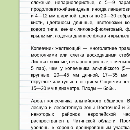
сложные, непарноперистые, с 5—9 па­рам
продолгова­то-яйцевидные, иногда ланцето
и 4—12 мм шириной, цветки по 20—30 собра
кисти, цветоносы длинные, цветоножки ко
кового типа, венчик лилово-фиолето­вый, 
крыль­ями, лодочка длиннее флага и крыльев
Копеечник желтеющий — мно­голетнее травя
мостоячими или слегка восходящими стеб
Листья сложные, непарноперистые, с меньш
5 пар), чем у копеечника альпийского (5—
крупные, 20—45 мм длиной, 17—35 мм ш
округлые или тупые с острием. Соцветия нег
15—20 мм в диаметре. Плоды — бо­бы.
Ареал копеечника альпийского об­ширен. 
лесную и лесостепную зоны Восточной и З
некоторых районов европейской ча
распространен в Читинской области. Про
урочены к хорошо дренированным участка