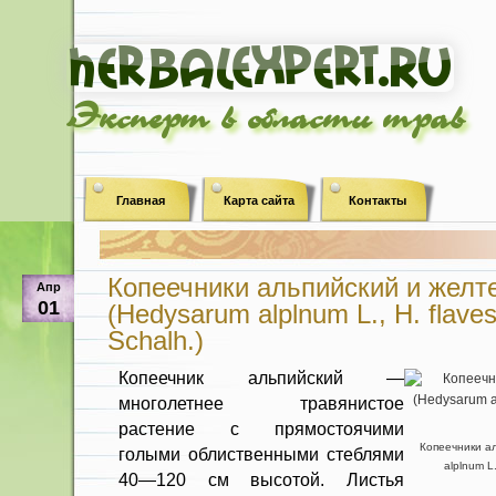
Эксперт в области трав
Главная
Карта сайта
Контакты
Копеечники альпийский и жел
Апр
01
(Hedysarum alplnum L., Н. flave
Schalh.)
Копеечник альпийский —
многолетнее травянистое
растение с прямостоячими
Копеечники а
голыми облиственными стеблями
alplnum L.
40—120 см высотой. Листья