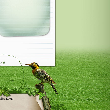
айта (XML)