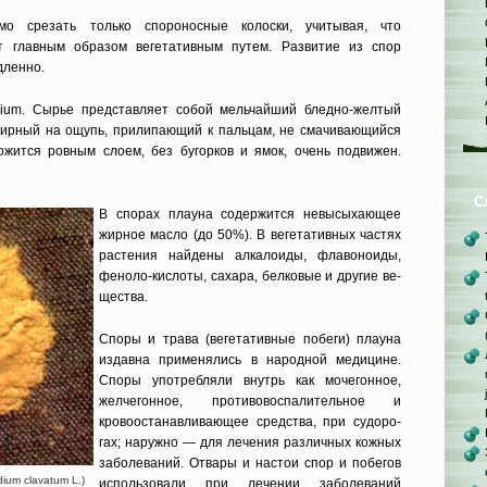
мо срезать только спороносные колоски, учитывая, что
т главным образом вегетативным путем. Развитие из спор
лен­но.
ium. Сырье представляет собой мельчайший бледно-желтый
 жирный на ощупь, прилипающий к пальцам, не смачивающийся
жится ровным сло­ем, без бугорков и ямок, очень подви­жен.
С
В спорах плауна содержится невы­сыхающее
жирное масло (до 50%). В вегетативных частях
растения найде­ны алкалоиды, флавоноиды,
феноло-кислоты, сахара, белковые и другие ве­
щества.
Споры и трава (вегетативные по­беги) плауна
издавна применялись в народной медицине.
Споры употребля­ли внутрь как мочегонное,
желчегон­ное, противовоспалительное и
кровоос­танавливающее средства, при судоро­
гах; наружно — для лечения различ­ных кожных
заболеваний. Отвары и настои спор и побегов
um clavatum L.)
использовали при лечении заболеваний