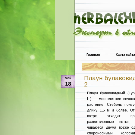
Эксперт в об
Главная
Карта сайта
Плаун булавовид
Май
18
2
Плаун булавовидный (Lyc
L.) — многолетнее вечно
растение. Стебель ползу
длину 1,5 м и более. От
вверх отходят прип
разветвленные ветки, 
чиваются двумя (реже о
спороносными колос