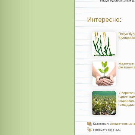
Плаун булавовидный (Ly
Интересно:
Плаун бул
(Lycopodiu
Указатель
растений 
У берегов
нашли са
водоросль
площадью 
Категория:
Лекарственные 
Просмотров: 6 321