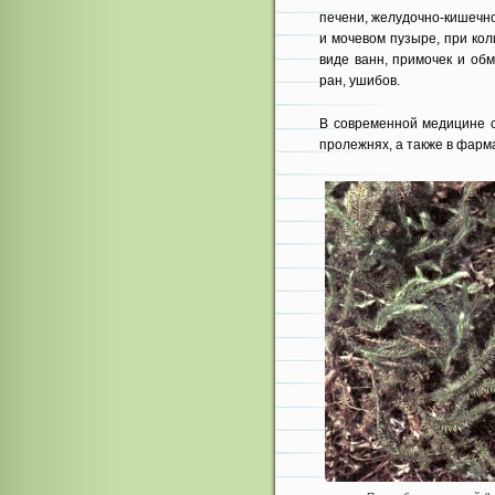
печени, желу­дочно-кишеч
и мочевом пузыре, при кол
виде ванн, при­мочек и о
ран, ушибов.
В современной медицине с
пролежнях, а также в фарм