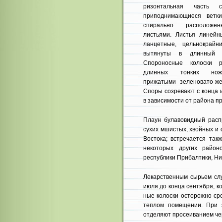
ризонтальная часть 
приподнимающиеся ветк
спирально расположе
листьями. Листья линейн
ланцетные, цельнокрайн
вытянуты в длинный б
Спороносные колоски р
длинных тонких ножк
прижатыми зеленовато-же
Споры созревают с конца 
в зависимости от района п
Плаун булавовидный распр
сухих мшистых, хвой­ных и
Восто­ка; встречается та
некоторых других район
республики Прибалтики, Ниж
Лекарственным сырьем слу
июля до конца сен­тября, 
ные колоски осторожно ср
теплом помещении. При 
отделяют просеива­нием че