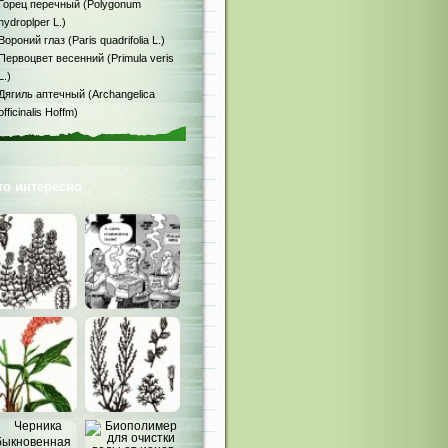
Горец перечный (Polygonum
hydroplper L.)
Вороний глаз (Paris quadrifolia L.)
Первоцвет весенний (Primula veris
L.)
Дягиль аптечный (Archangelica
officinalis Hoffm)
то интересно