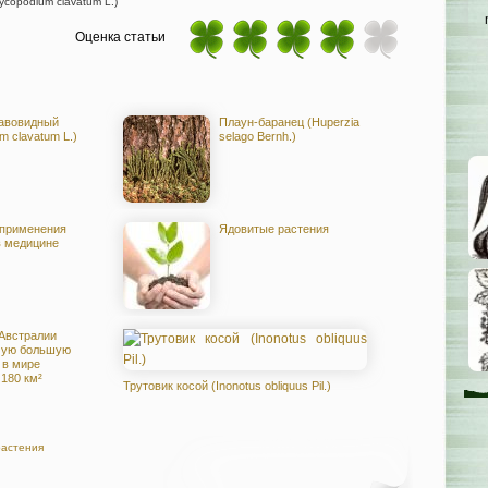
copodium clavatum L.)
Оценка статьи
авовидный
Плаун-баранец (Huperzia
m clavatum L.)
selago Bernh.)
 применения
Ядовитые растения
в медицине
 Австралии
мую большую
 в мире
180 км²
Трутовик косой (Inonotus obliquus Pil.)
растения