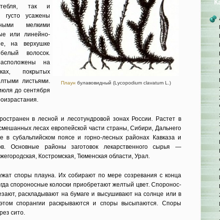
К
стебля, так и
и густо усажены
нными мелкими
ые или линей­но-
ие, на верхушке
елый волосок.
аспо­ложены на
ах, по­крытых
лты­ми листьями.
Плаун
булавовидный (Lycopodium clavatum L.)
июля до сентября
роизрастания.
остра­нен в лесной и лесотундровой зонах России. Растет в
 смешанных лесах европейской части страны, Сибири, Дальнего
кже в субальпийском поясе и горно-лесных районах Кавказа и
ов. Основные районы заготовок лекарственного сы­рья —
е­городская, Костромская, Тюменская об­ласти, Урал.
жат споры плауна. Их собирают по мере со­зревания с конца
когда спороносные колоски приобретают желтый цвет. Споронос­
езают, рас­кладывают на бумаге и высушивают на солнце или в
этом спорангии раскрываются и споры высыпаются. Споры
рез сито.