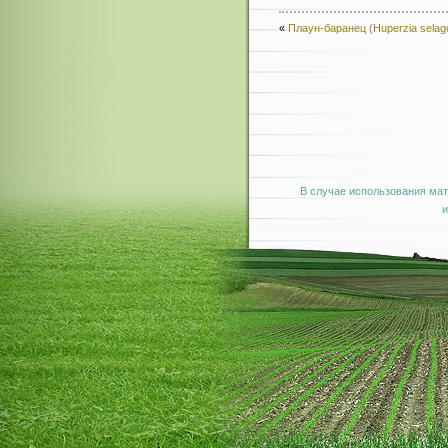
«
Плаун-баранец (Huperzia selag
В случае использования мат
и