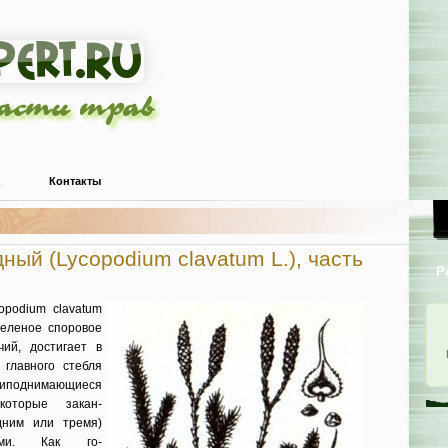
ласти трав
Контакты
ный (Lycopodium clavatum L.), часть
Р
opodium clavatum
зеленое споровое
чий, достигает в
 главного стебля
однимающие­ся
которые закан­
дним или тремя)
ками. Как го­