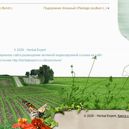
o Bernh.)
Подорожник блошный (Plantago psyllium L.)
»
© 2026 - Herbal Expert
ериалов сайта размещение активной индексируемой ссылки на сайт-
сточник http://herbalexpert.ru обязательно!
© 2026 - Herbal Expert,
Карта с