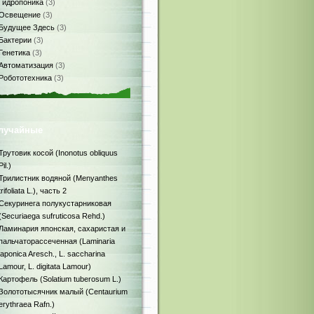
Гидропоника
(3)
Освещение
(3)
Будущее Здесь
(3)
Бактерии
(3)
Генетика
(3)
Автоматизация
(3)
Робототехника
(3)
лучайные
Трутовик косой (Inonotus obliquus
Pil.)
Трилистник водяной (Menyanthes
trifoliata L.), часть 2
Секуринега полукустарниковая
(Securiaega sufruticosa Rehd.)
Ламинария японская, сахаристая и
пальчаторассеченная (Laminaria
japonica Aresch., L. saccharina
Lamour, L. digitata Lamour)
Картофель (Solatium tuberosum L.)
Золототысячник малый (Centaurium
erythraea Rafn.)