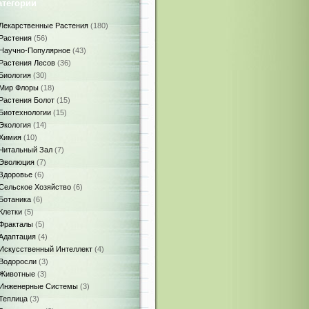
атегории
Лекарственные Растения
(180)
Растения
(56)
Научно-Популярное
(43)
Растения Лесов
(36)
Биология
(30)
Мир Флоры
(18)
Растения Болот
(15)
Биотехнологии
(15)
Экология
(14)
Химия
(10)
Читальный Зал
(7)
Эволюция
(7)
Здоровье
(6)
Сельское Хозяйство
(6)
Ботаника
(6)
Клетки
(5)
Фракталы
(5)
Адаптация
(4)
Искусственный Интеллект
(4)
Водоросли
(3)
Животные
(3)
Инженерные Системы
(3)
Теплица
(3)