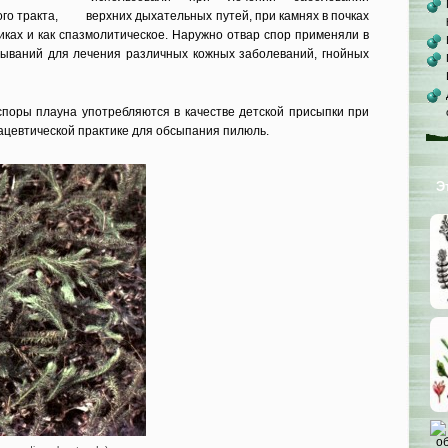
ного тракта, верхних дыхательных путей, при камнях в почках
иках и как спазмолитическое. Наружно от­вар спор применяли в
бмываний для лечения разли­чных кожных заболеваний, гнойных
поры плауна употребляются в качестве детс­кой присыпки при
ацевтической практике для об­сыпания пилюль.
Э