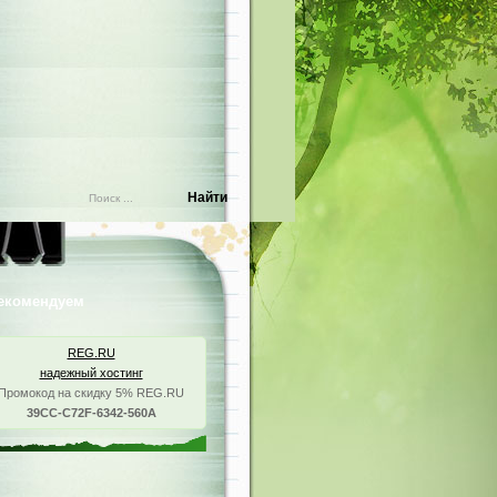
екомендуем
REG.RU
надежный хостинг
Промокод на скидку 5% REG.RU
39CC-C72F-6342-560A